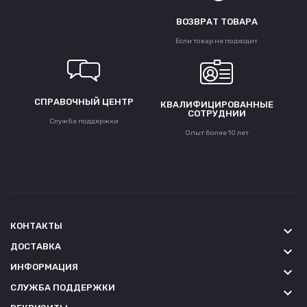
ВОЗВРАТ ТОВАРА
Если товар не подходит
СПРАВОЧНЫЙ ЦЕНТР
КВАЛИФИЦИРОВАННЫЕ
СОТРУДНИИ
Служба поддержки
Опыт более 10 лет
КОНТАКТЫ
keyboard_arrow_down
ДОСТАВКА
keyboard_arrow_down
ИНФОРМАЦИЯ
keyboard_arrow_down
СЛУЖБА ПОДДЕРЖКИ
keyboard_arrow_down