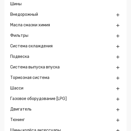
Шины
Внедорожный

Масла смазки химия

Фильтры

Система охлаждения

Подвеска

Система выпуска впуска

Тормозная система

Шасси

Газовое оборудование [LPG]

Двигатель

Тюнинг

Шины колёса аксессуары
