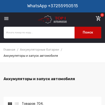
WhatsApp
+37255950515
0

add_shopping_cart
Поиск
Главная
Аккумуляторные батареи
Аккумуляторы и запуск автомобиля
Аккумуляторы и запуск автомобиля


Товаров: 704.