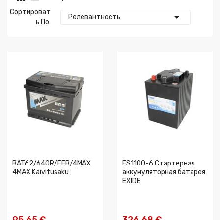
Сортироват

Релевантность
Ь По:
BAT62/640R/EFB/4MAX
ES1100-6 Стартерная
4MAX Käivitusaku
аккумуляторная батарея
EXIDE
95,65 €
326,68 €