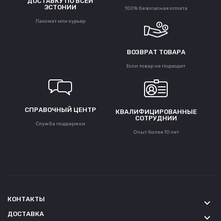
ДОСТАВКУ ПО ВСЕЙ
ЭСТОНИИ
100% безопасная оплата
Пакомат или курьер
ВОЗВРАТ ТОВАРА
Если товар не подходит
СПРАВОЧНЫЙ ЦЕНТР
КВАЛИФИЦИРОВАННЫЕ
СОТРУДНИИ
Служба поддержки
Опыт более 10 лет
КОНТАКТЫ
keyboard_arrow_down
ДОСТАВКА
keyboard_arrow_down