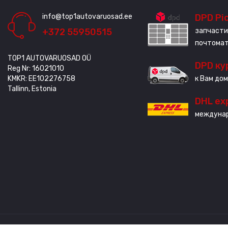
info@top1autovaruosad.ee
DPD Pi
+372 55950515
запчасти
почтома
TOP1 AUTOVARUOSAD OÜ
DPD ку
Reg Nr: 16021010
KMKR: EE102276758
к Вам дом
Tallinn, Estonia
DHL ex
междунар