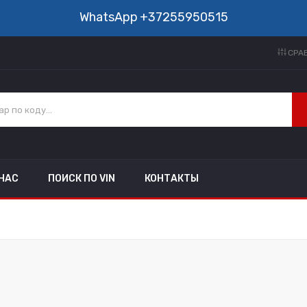
WhatsApp
+37255950515
СРАВ
 НАС
ПОИСК ПО VIN
КОНТАКТЫ