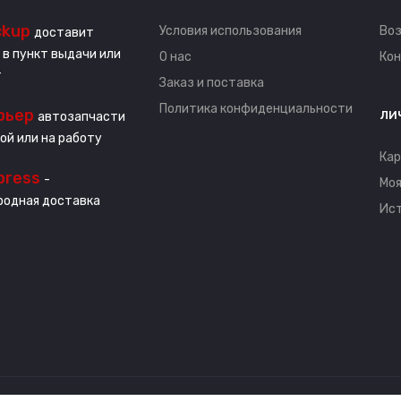
ckup
Условия использования
Воз
доставит
 в пункт выдачи или
О нас
Ко
т
Заказ и поставка
Политика конфиденциальности
рьер
ЛИ
автозапчасти
ой или на работу
Кар
press
-
Моя
одная доставка
Ист