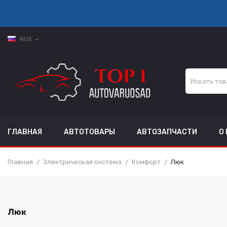
RUS
expand_more
ГЛАВНАЯ
АВТОТОВАРЫ
АВТОЗАПЧАСТИ
О
Главная
Электрическая система
Комфорт
Люк
Люк