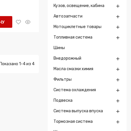
Кузов, освещение, кабина

Автозапчасти

НУ
Мотоциклетные товары

Топливная система

Шины
Внедорожный

Показано 1-4 из 4
Масла смазки химия

Фильтры

Система охлаждения

Подвеска

Система выпуска впуска

Тормозная система
