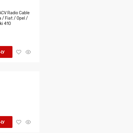
ACV Radio Cable
/ Fiat / Opel /
ki 410
НУ
НУ