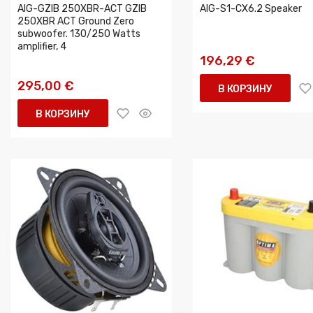
AIG-GZIB 250XBR-ACT GZIB
AIG-S1-CX6.2 Speaker
250XBR ACT Ground Zero
subwoofer. 130/250 Watts
amplifier, 4
196,29 €
295,00 €
В КОРЗИНУ
В КОРЗИНУ