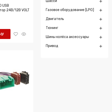
Шасси

0 USB
Газовое оборудование [LPG]
ор 24В/12В VOLT

Двигатель

Тюнинг

НУ
Шины колёса аксессуары

Привод
