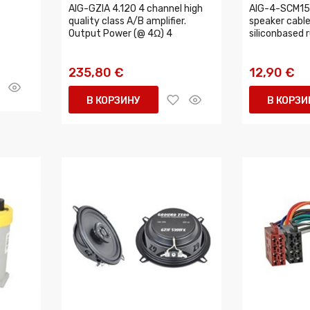
AIG-GZIA 4.120 4 channel high
AIG-4-SCM15
quality class A/B amplifier.
speaker cabl
Output Power (@ 4Ω) 4
siliconbased r
235,80 €
12,90 €
В КОРЗИНУ
В КОРЗИ