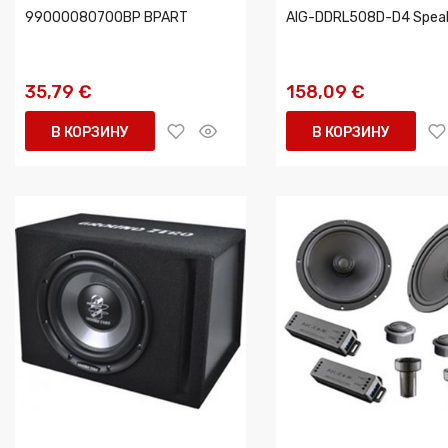
99000080700BP BPART
AIG-DDRL508D-D4 Spea
35,79 €
158,09 €
В КОРЗИНУ
В КОРЗИНУ