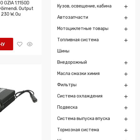
0 GZIA 1.1150D
Кузов, освещение, кабина

võimendi. Output
 230 W, Ou
Автозапчасти

Мотоциклетные товары

Топливная система

НУ
Шины
Внедорожный

Масла смазки химия

Фильтры

Система охлаждения

Подвеска

Система выпуска впуска

Тормозная система
