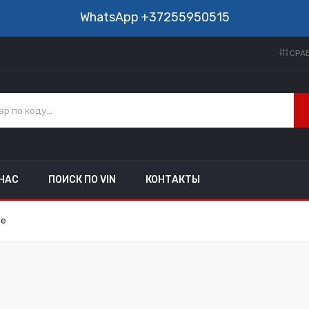
WhatsApp
+37255950515
СРАВ
 НАС
ПОИСК ПО VIN
КОНТАКТЫ
ие