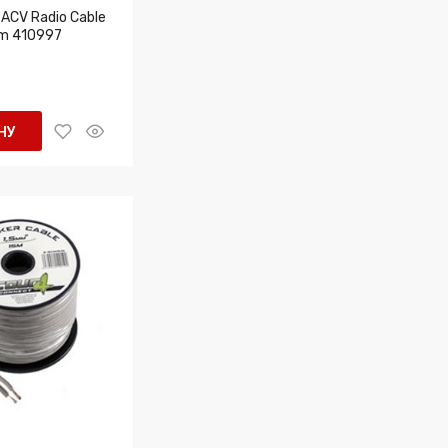
ACV Radio Cable
rm 410997
НУ