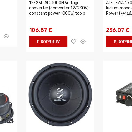
12/230 AC-1000N Voltage
AIG-GZIA 1.70
converter (converter 12/230V,
Iridium mono
constant power 1000W, top p
Power (@4Ω):
106,87 €
236,07 €
В КОРЗИНУ
В КОРЗИ