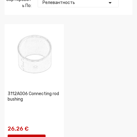

Релевантность
Ь По:
3112A006 Connecting rod
bushing
26,26 €