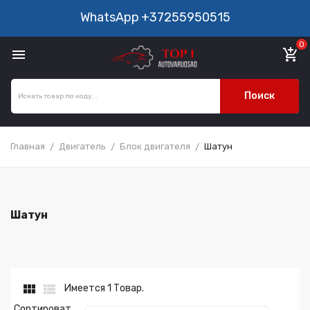
WhatsApp
+37255950515
0

add_shopping_cart
Поиск
Главная
Двигатель
Блок двигателя
Шатун
Шатун


Имеется 1 Товар.
Сортироват