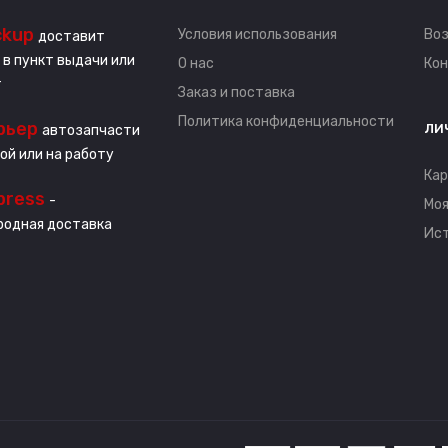
ckup
Условия использования
Воз
доставит
 в пункт выдачи или
О нас
Ко
т
Заказ и поставка
Политика конфиденциальности
рьер
ЛИ
автозапчасти
ой или на работу
Кар
press
-
Моя
одная доставка
Ист