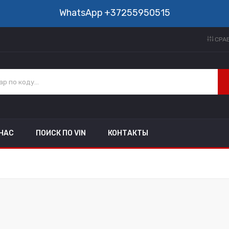
WhatsApp
+37255950515
СРАВ
 НАС
ПОИСК ПО VIN
КОНТАКТЫ