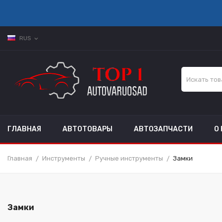
RUS
expand_more
ГЛАВНАЯ
АВТОТОВАРЫ
АВТОЗАПЧАСТИ
О
Главная
Инструменты
Ручные инструменты
Замки
Замки