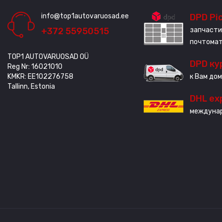
info@top1autovaruosad.ee
DPD Pi
+372 55950515
запчасти
почтома
TOP1 AUTOVARUOSAD OÜ
DPD ку
Reg Nr: 16021010
KMKR: EE102276758
к Вам дом
Tallinn, Estonia
DHL ex
междунар