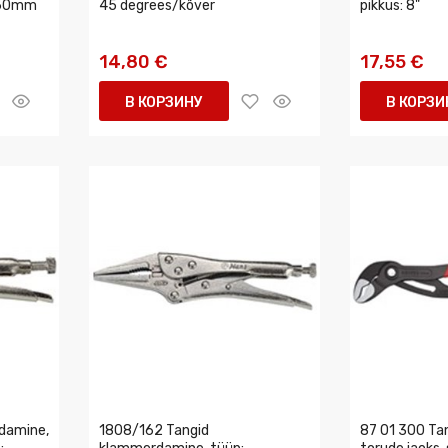
 160mm
45 degrees/kõver
pikkus: 8"
14,80 €
17,55 €
В КОРЗИНУ
В КОРЗИ
damine,
1808/162 Tangid
87 01 300 Tan