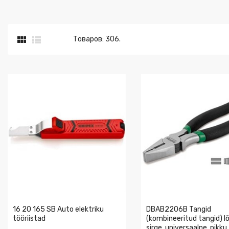


Товаров: 306.
16 20 165 SB Auto elektriku
DBAB2206B Tangid
tööriistad
(kombineeritud tangid) l
sirge, universaalne, pikku