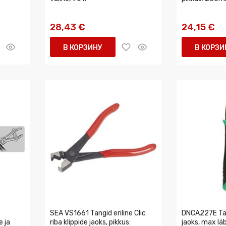
28,43 €
24,15 €
В КОРЗИНУ
В КОРЗИ
SEA VS1661 Tangid eriline Clic
DNCA227E Tan
 ja
riba klippide jaoks, pikkus:
jaoks, max l