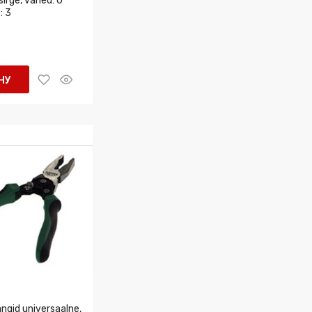
sirge, vahed: 0
: 3
НУ
gid universaalne,