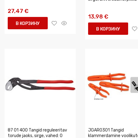
27,47 €
13,98 €
В КОРЗИНУ
В КОРЗИНУ
87 01 400 Tangid reguleeritav
JGAR0301 Tangid
torude jaoks, sirge, vahed: 0
klammerdamine voolikute