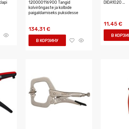
lapi
120000116900 Tangid
DIDA1020 ...
kolvirõngaste ja kolbide
paigaldamiseks puksidesse
11,45 €
134,31 €
В КОРЗИ
В КОРЗИНУ