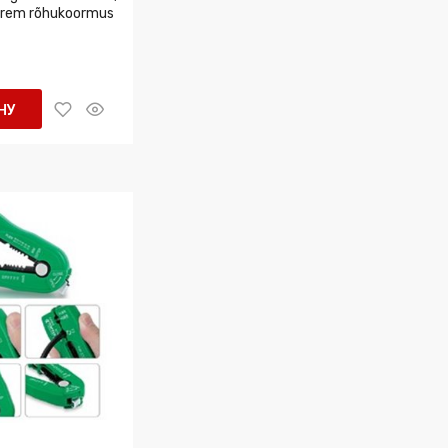
uurem rõhukoormus
НУ