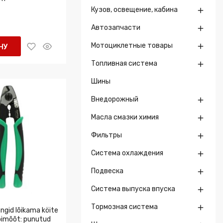
Кузов, освещение, кабина

Автозапчасти

Мотоциклетные товары

НУ
Топливная система

Шины
Внедорожный

Масла смазки химия

Фильтры

Система охлаждения

Подвеска

Система выпуска впуска

Тормозная система

gid lõikama köite
äbimõõt: punutud