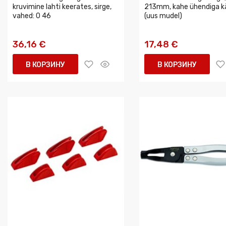
kruvimine lahti keerates, sirge,
213mm, kahe ühendiga k
vahed: 0 46
(uus mudel)
36,16 €
17,48 €
В КОРЗИНУ
В КОРЗИНУ