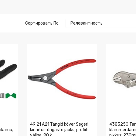
Сортировать По:
Релевантность
49 21 A21 Tangid kõver Segeri
4383250 Tan
õikama,
kinnitusrõngaste jaoks, profiil:
klammerdamin
väline, 90 k
pikkus: 230