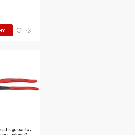
НУ
gid reguleeritav