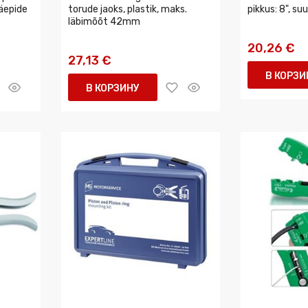
äepide
torude jaoks, plastik, maks.
pikkus: 8", s
läbimõõt 42mm
20,26 €
27,13 €
В КОРЗИ
В КОРЗИНУ