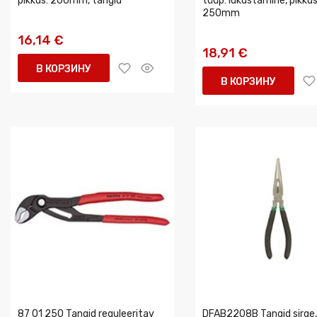
pikkus: 200mm, tangid
tüüp: lukustamine, pikkus
250mm
16,14 €
18,91 €
В КОРЗИНУ
В КОРЗИНУ
87 01 250 Tangid reguleeritav
DFAB2208B Tangid sirge, 