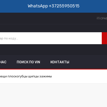
WhatsApp
+37255950515
СРАВ
 НАС
ПОИСК ПО VIN
КОНТАКТЫ
лещи плоскогубцы щипцы зажимы