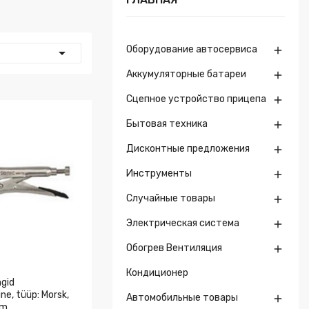
Оборудование автосервиса


Аккумуляторные батареи

Сцепное устройство прицепа

Бытовая техника

Дисконтные предложения

Инструменты

Случайные товары

Электрическая система

Обогрев Вентиляция

Кондиционер
gid
e, tüüp: Morsk,
Автомобильные товары

mm