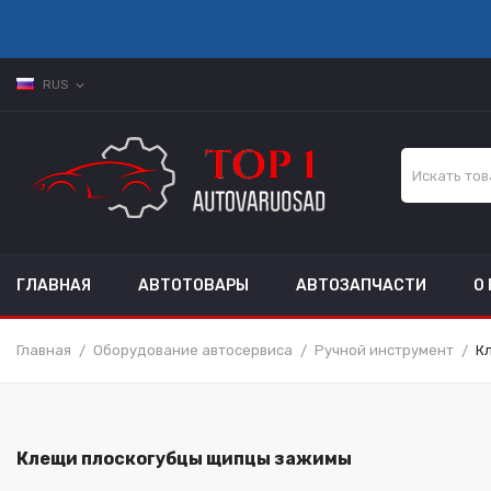
RUS
expand_more
ГЛАВНАЯ
АВТОТОВАРЫ
АВТОЗАПЧАСТИ
О
Главная
Оборудование автосервиса
Ручной инструмент
К
Клещи плоскогубцы щипцы зажимы