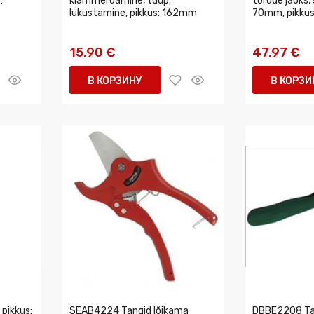
:
klammerdamine, tüüp:
torude jaoks, 
lukustamine, pikkus: 162mm
70mm, pikkus
15,90 €
47,97 €
В КОРЗИНУ
В КОРЗИ
pikkus:
SEAB4224 Tangid lõikama
DBBE2208 Tan