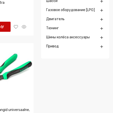
Шасси

tra
Газовое оборудование [LPG]

Двигатель

НУ
Тюнинг

Шины колёса аксессуары

Привод

gid universaalne,