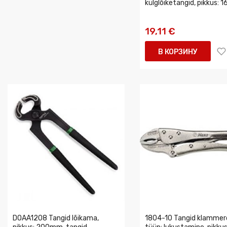
külglõiketangid, pikkus:
19,11 €
В КОРЗИНУ
DOAA1208 Tangid lõikama,
1804-10 Tangid klammer