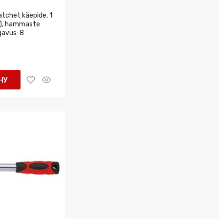
chet käepide, 1
m), hammaste
gavus: 8
НУ