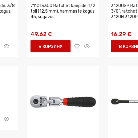
de, 3/8
711013300 Ratchet käepide, 1/2
3120QSP Ratc
kogus:
toll (12,5 mm), hammaste kogus:
3/8", ratchet
45, sügavus:
3120N 3120P
49,62 €
16,29 €
В КОРЗИНУ
В КОРЗИ