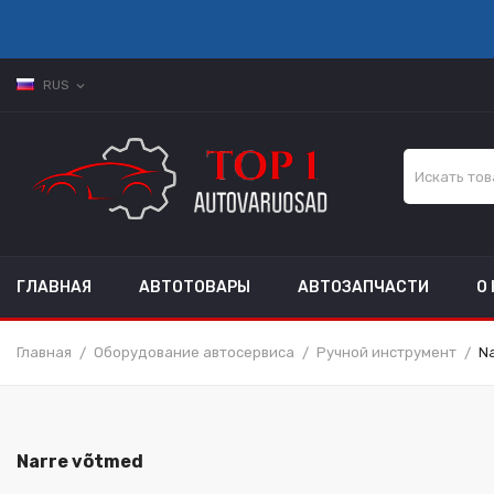
RUS
expand_more
ГЛАВНАЯ
АВТОТОВАРЫ
АВТОЗАПЧАСТИ
О
Главная
Оборудование автосервиса
Ручной инструмент
N
Narre võtmed