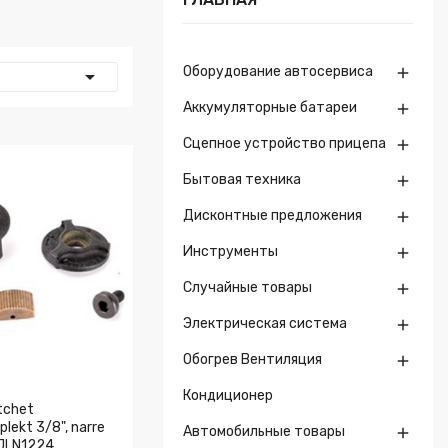
Оборудование автосервиса


Аккумуляторные батареи

Сцепное устройство прицепа

Бытовая техника

Дисконтные предложения

Инструменты

Случайные товары

Электрическая система

Обогрев Вентиляция

Кондиционер
tchet
lekt 3/8", narre
Автомобильные товары

CJLN1224