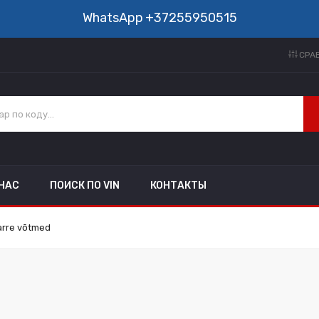
WhatsApp
+37255950515
СРАВ
 НАС
ПОИСК ПО VIN
КОНТАКТЫ
arre võtmed