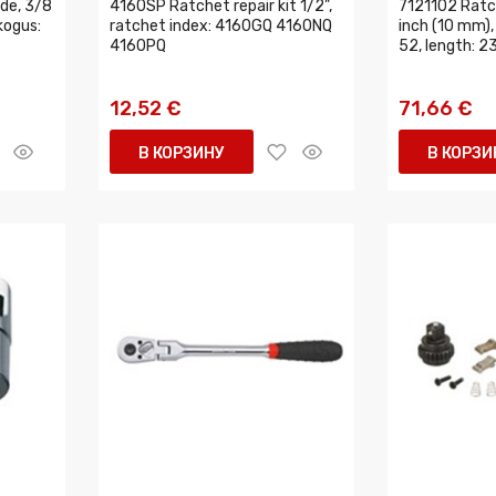
de, 3/8
4160SP Ratchet repair kit 1/2",
7121102 Ratc
kogus:
ratchet index: 4160GQ 4160NQ
inch (10 mm),
4160PQ
52, length: 2
12,52 €
71,66 €
В КОРЗИНУ
В КОРЗИ