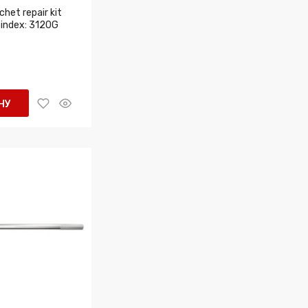
het repair kit
 index: 3120G
НУ