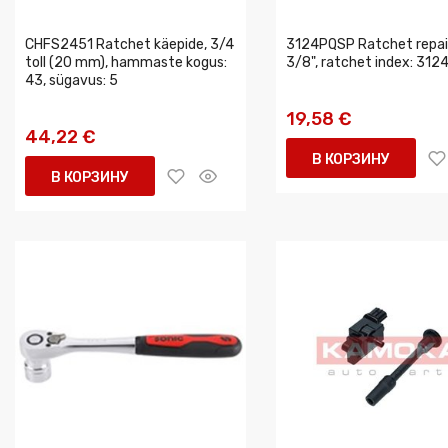
CHFS2451 Ratchet käepide, 3/4
3124PQSP Ratchet repair
toll (20 mm), hammaste kogus:
3/8", ratchet index: 312
43, sügavus: 5
19,58 €
44,22 €
В КОРЗИНУ
В КОРЗИНУ