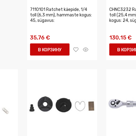
7110101 Ratchet käepide, 1/4
CHNC3232 Rat
toll (6,3 mm), hammaste kogus:
toll (25,4 m
45, sügavus:
kogus: 24, sü
35,76 €
130,15 €
В КОРЗИНУ
В КОРЗИ