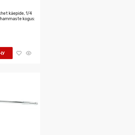
het käepide, 1/4
), hammaste kogus:
НУ