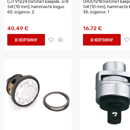
CJTV1224 Ratchet käepide, 3/8
CHUG1218 Ratchet käepi
toll (10 mm), hammaste kogus:
toll (10 mm), hammaste 
60, sügavus: 2
36, sügavus: 1
40,49 €
16,72 €
В КОРЗИНУ
В КОРЗИНУ