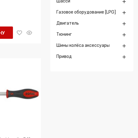
Шасси

Газовое оборудование [LPG]

Двигатель

НУ
Тюнинг

Шины колёса аксессуары

Привод
