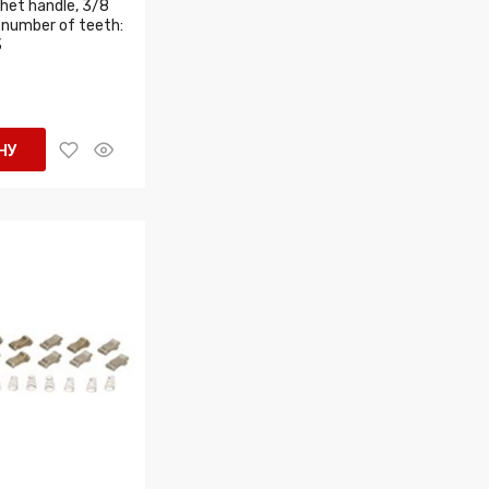
het handle, 3/8
 number of teeth:
3
НУ