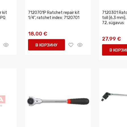
 kit
7120701P Ratchet repair kit
7120301 Ratc
4PQ
1/4", ratchet index: 7120701
toll (6,3 mm
72, sügavus:
18,00 €
27,99 €
В КОРЗИНУ
В КОРЗИ