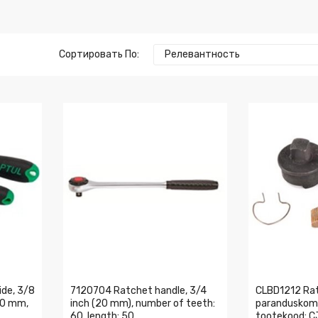
Сортировать По:
Релевантность
de, 3/8
7120704 Ratchet handle, 3/4
CLBD1212 Ra
00 mm,
inch (20 mm), number of teeth:
paranduskomp
60, length: 50
tootekood: 