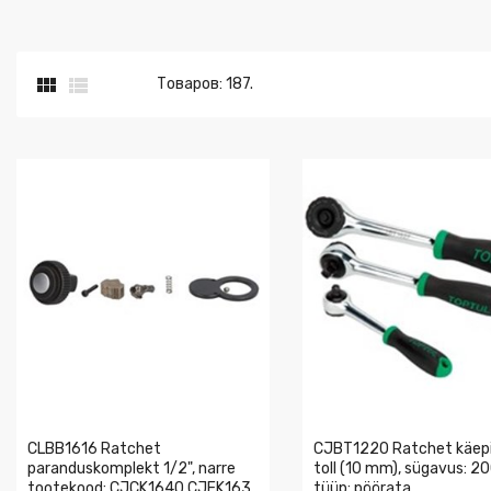


Товаров: 187.
CLBB1616 Ratchet
CJBT1220 Ratchet käepi
paranduskomplekt 1/2", narre
toll (10 mm), sügavus: 2
tootekood: CJCK1640 CJEK163
tüüp: pöörata