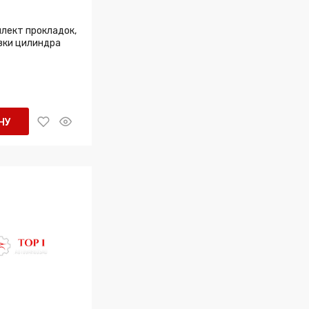
плект прокладок,
вки цилиндра
НУ