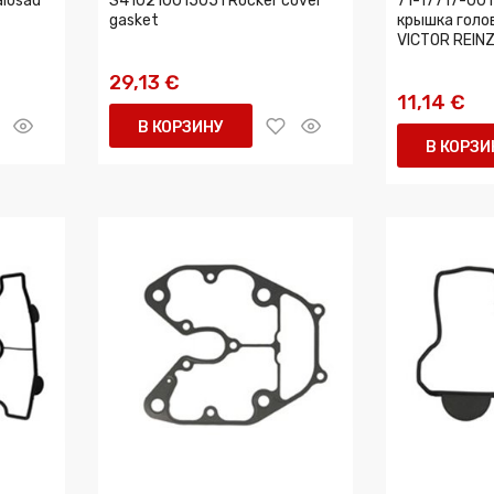
alosad
S410210015051 Rocker cover
71-17717-00 
gasket
крышка голо
VICTOR REIN
29,13 €
11,14 €
В КОРЗИНУ
В КОРЗИ