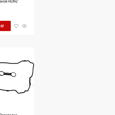
анов REINZ
НУ