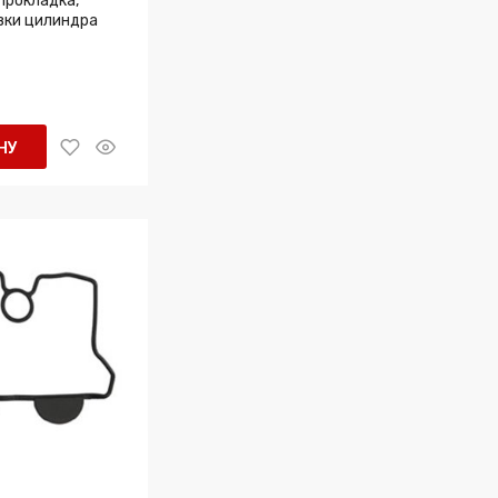
Прокладка,
вки цилиндра
Z
НУ