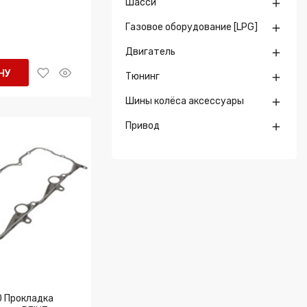
Шасси

Z
Газовое оборудование [LPG]

Двигатель

НУ
Тюнинг

Шины колёса аксессуары

Привод

 Прокладка