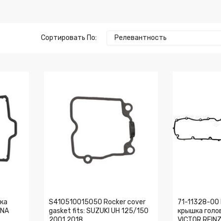
Сортировать По:
Релевантность
ка
S410510015050 Rocker cover
71-11328-00
ENA
gasket fits: SUZUKI UH 125/150
крышка голо
2001 2018
VICTOR REIN