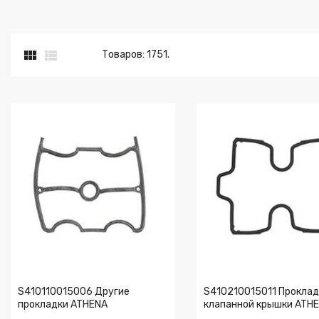


Товаров: 1751.
S410110015006 Другие
S410210015011 Проклад
прокладки ATHENA
клапанной крышки ATH