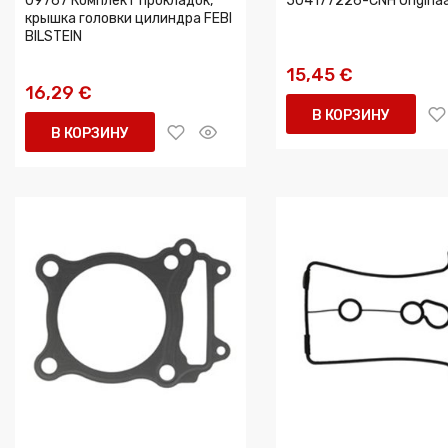
09767 Комплект прокладок,
504177226-CNH Origina
крышка головки цилиндра FEBI
BILSTEIN
15,45 €
16,29 €
В КОРЗИНУ
В КОРЗИНУ