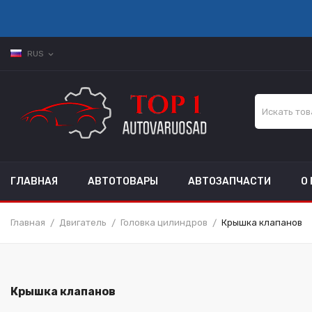
RUS
expand_more
ГЛАВНАЯ
АВТОТОВАРЫ
АВТОЗАПЧАСТИ
О
Главная
Двигатель
Головка цилиндров
Крышка клапанов
Крышка клапанов