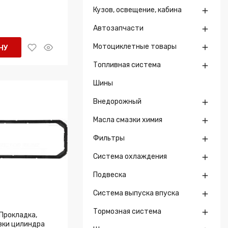
Кузов, освещение, кабина

Автозапчасти

Мотоциклетные товары

НУ
Топливная система

Шины
Внедорожный

Масла смазки химия

Фильтры

Система охлаждения

Подвеска

Система выпуска впуска

Тормозная система

Прокладка,
вки цилиндра