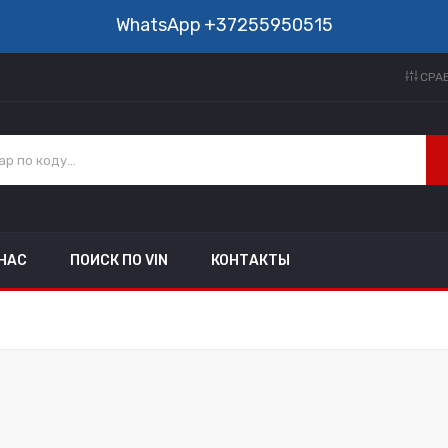
WhatsApp
+37255950515
СРАВ
 НАС
ПОИСК ПО VIN
КОНТАКТЫ