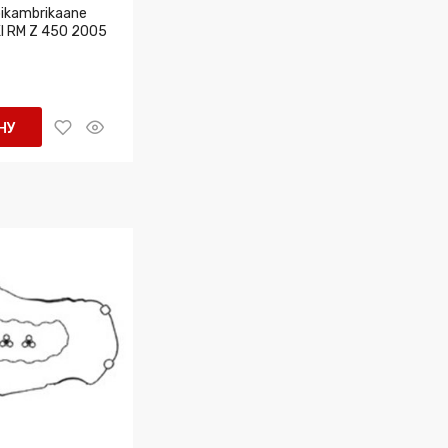
ikambrikaane
I RM Z 450 2005
НУ