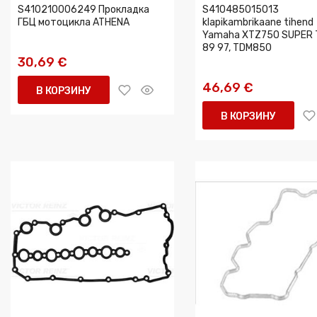
S410210006249 Прокладка
S410485015013
ГБЦ мотоцикла ATHENA
klapikambrikaane tihend
Yamaha XTZ750 SUPER 
89 97, TDM850
30,69 €
46,69 €
В КОРЗИНУ
В КОРЗИНУ