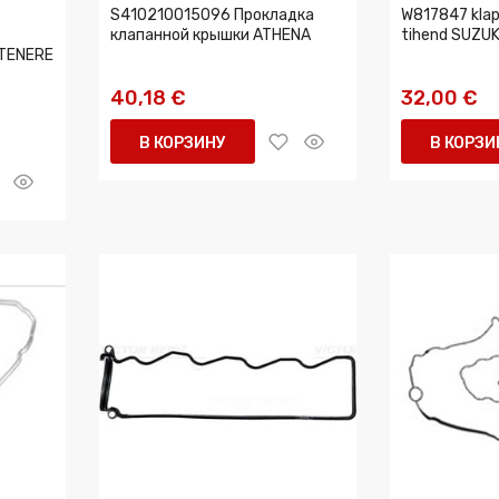
S410210015096 Прокладка
W817847 klap
клапанной крышки ATHENA
tihend SUZUK
TENERE
40,18 €
32,00 €
В КОРЗИНУ
В КОРЗИ