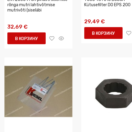
rõnga mutri lahtivõtmise
Kütusefilter DO EPS 200
mutrivõti (siseläbi
29,49 €
32,69 €
В КОРЗИНУ
В КОРЗИНУ