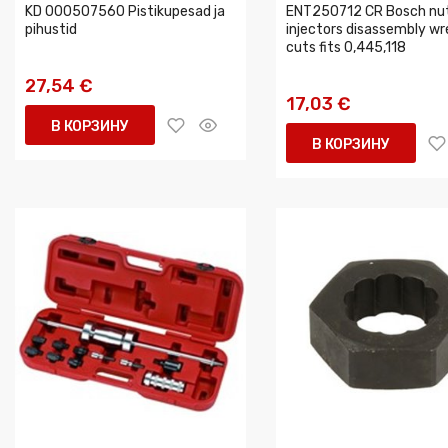
KD 000507560 Pistikupesad ja
ENT250712 CR Bosch nu
pihustid
injectors disassembly wr
cuts fits 0,445,118
27,54 €
17,03 €
В КОРЗИНУ
В КОРЗИНУ