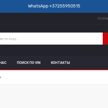
WhatsApp
+37255950515
СРАВ
 НАС
ПОИСК ПО VIN
КОНТАКТЫ
а