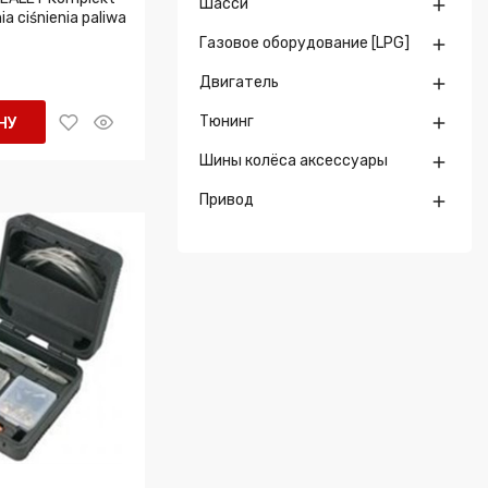
Шасси

a ciśnienia paliwa
Газовое оборудование [LPG]

Двигатель

Тюнинг

НУ
Шины колёса аксессуары

Привод
