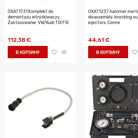
0XAT1731 Komplekt do
0XAT1237 hammer inerti
demontażu wtryskiwaczy.
disassembly, knocking ou
Zastosowanie: VW/Audi TDI FSI
injectors. Conne
112,38 €
44,61 €
В КОРЗИНУ
В КОРЗИНУ