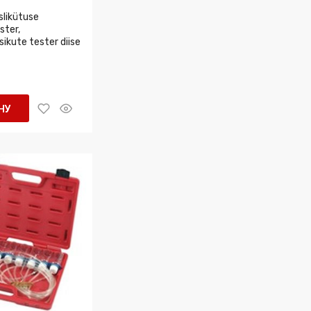
slikütuse
ster,
sikute tester diise
НУ