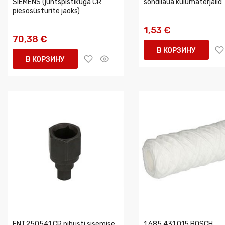
SIEMENS (juhtspistikuga CR
sondilaua kulumaterjalid
piesosüsturite jaoks)
1,53 €
70,38 €
В КОРЗИНУ
В КОРЗИНУ
ENT250541 CR pihusti sisemise
1 685 431 015 BOSCH