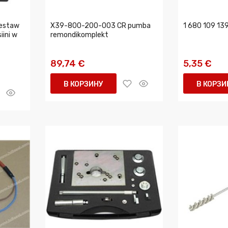
estaw
X39-800-200-003 CR pumba
1 680 109 139
iini w
remondikomplekt
89,74 €
5,35 €
В КОРЗИНУ
В КОРЗИ