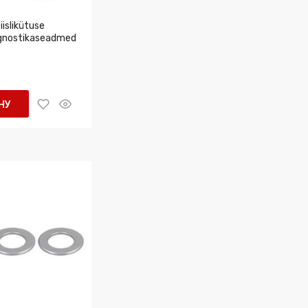
islikütuse
agnostikaseadmed
НУ