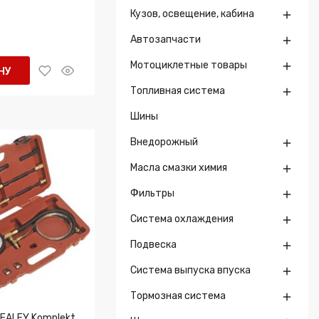
Кузов, освещение, кабина

Автозапчасти

Мотоциклетные товары

НУ
Топливная система

Шины
Внедорожный

Масла смазки химия

Фильтры

Система охлаждения

Подвеска

Система выпуска впуска

Тормозная система

SEALEY Komplekt