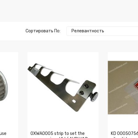
Сортировать По:
Релевантность
use
0XWA0005 strip to set the
KD 000507561