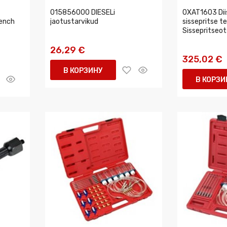
t
015856000 DIESELi
0XAT1603 Dii
rench
jaotustarvikud
sissepritse te
Sissepritseot
26,29 €
325,02 €
В КОРЗИНУ
В КОРЗИ