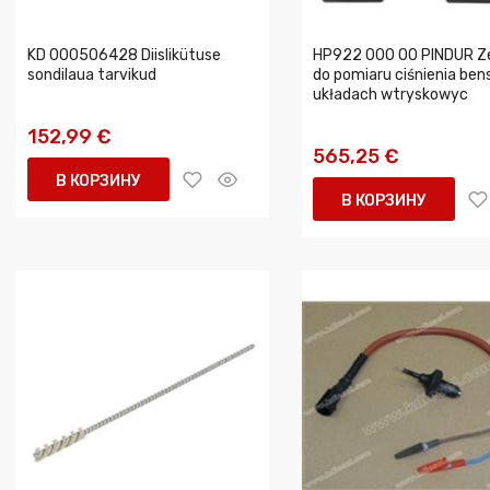
KD 000506428 Diislikütuse
HP922 000 00 PINDUR Z
sondilaua tarvikud
do pomiaru ciśnienia bens
układach wtryskowyc
152,99 €
565,25 €
В КОРЗИНУ
В КОРЗИНУ