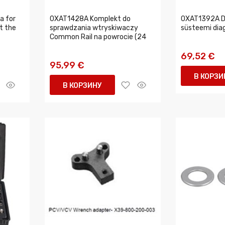
a for
0XAT1428A Komplekt do
0XAT1392A Di
t the
sprawdzania wtryskiwaczy
süsteemi di
Common Rail na powrocie (24
69,52 €
95,99 €
В КОРЗИ
В КОРЗИНУ