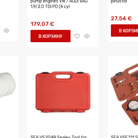
pump engines VW / AUDI VAG
pihustid
1.9/2.0 TDI PD (4 cyl
27,54 €
179,07 €
В КОРЗИ
В КОРЗИНУ
SEA VS2048 Sealey Tool for
SEA VSE211 