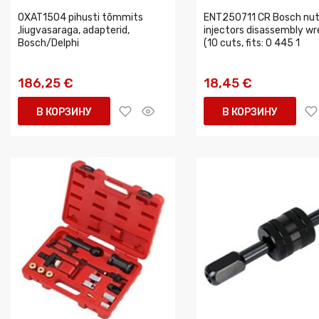
0XAT1504 pihusti tõmmits
ENT250711 CR Bosch nu
,liugvasaraga, adapterid,
injectors disassembly w
Bosch/Delphi
(10 cuts, fits: 0 445 1
186,25 €
18,45 €
В КОРЗИНУ
В КОРЗИНУ