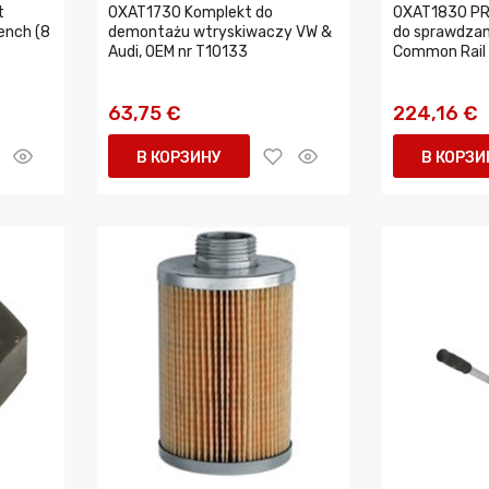
t
0XAT1730 Komplekt do
0XAT1830 PR
ench (8
demontażu wtryskiwaczy VW &
do sprawdzan
Audi, OEM nr T10133
Common Rail 
63,75 €
224,16 €
В КОРЗИНУ
В КОРЗИ