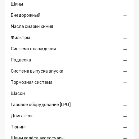
Шины
Внедорожный

Масла смазки химия

Фильтры

Система охлаждения

Подвеска

Система выпуска впуска

Тормозная система

Шасси

Газовое оборудование [LPG]

Двигатель

Тюнинг

Шины колёса аксессуары
