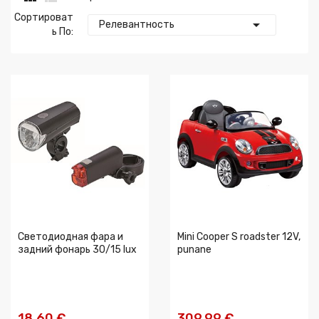
Сортироват

Релевантность
Ь По:
Светодиодная фара и
Mini Cooper S roadster 12V,
задний фонарь 30/15 lux
punane
18,60 €
309,99 €