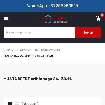
WhatsApp
+37255950515
0

add_shopping_cart
Поиск
Главная
Дисконтные предложения
MUSTA REEDE erihinnaga 26.-30.11.
MUSTA REEDE erihinnaga 26.-30.11.


Товаров: 4.