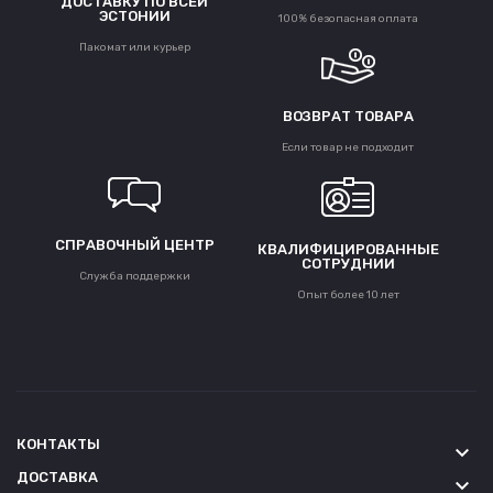
ДОСТАВКУ ПО ВСЕЙ
ЭСТОНИИ
100% безопасная оплата
Пакомат или курьер
ВОЗВРАТ ТОВАРА
Если товар не подходит
СПРАВОЧНЫЙ ЦЕНТР
КВАЛИФИЦИРОВАННЫЕ
СОТРУДНИИ
Служба поддержки
Опыт более 10 лет
КОНТАКТЫ
keyboard_arrow_down
ДОСТАВКА
keyboard_arrow_down