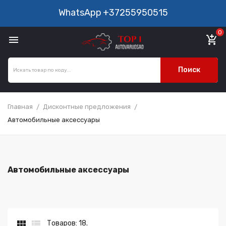
WhatsApp
+37255950515
0

add_shopping_cart
Поиск
Главная
Дисконтные предложения
Автомобильные аксессуары
Автомобильные аксессуары


Товаров: 18.