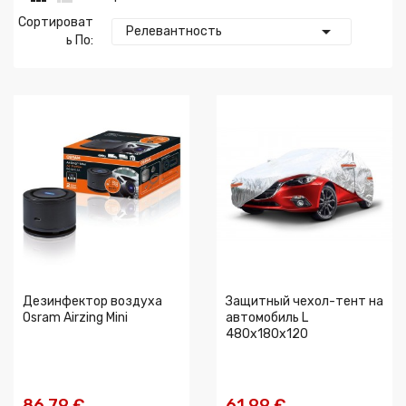
Сортироват

Релевантность
Ь По:
Дезинфектор воздуха
Защитный чехол-тент на
Osram Airzing Mini
автомобиль L
480x180x120
86,79 €
61,99 €