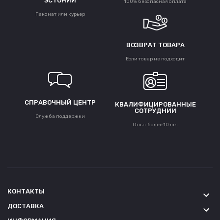
ЭСТОНИИ
100% безопасная оплата
Пакомат или курьер
ВОЗВРАТ ТОВАРА
Если товар не подходит
СПРАВОЧНЫЙ ЦЕНТР
КВАЛИФИЦИРОВАННЫЕ
СОТРУДНИИ
Служба поддержки
Опыт более 10 лет
КОНТАКТЫ
keyboard_arrow_down
ДОСТАВКА
keyboard_arrow_down