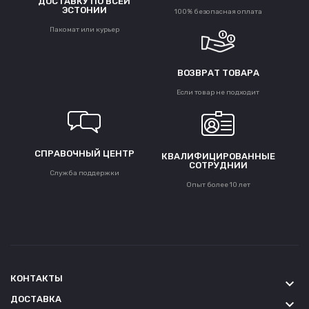
ДОСТАВКУ ПО ВСЕЙ
ЭСТОНИИ
100% безопасная оплата
Пакомат или курьер
ВОЗВРАТ ТОВАРА
Если товар не подходит
СПРАВОЧНЫЙ ЦЕНТР
КВАЛИФИЦИРОВАННЫЕ
СОТРУДНИИ
Служба поддержки
Опыт более 10 лет
КОНТАКТЫ
keyboard_arrow_down
ДОСТАВКА
keyboard_arrow_down