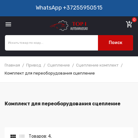
WhatsApp
+37255950515
0

add_shopping_cart
Поиск
Главная
Привод
Сцепление
Сцепление комплект
Комплект для переоборудования сцепление
Комплект для переоборудования сцепление


Товаров: 4.