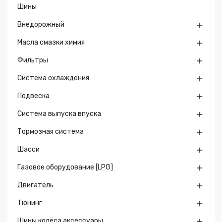
Шины
Внедорожный

Масла смазки химия

Фильтры

Система охлаждения

Подвеска

Система выпуска впуска

Тормозная система

Шасси

Газовое оборудование [LPG]

Двигатель

Тюнинг

Шины колёса аксессуары
