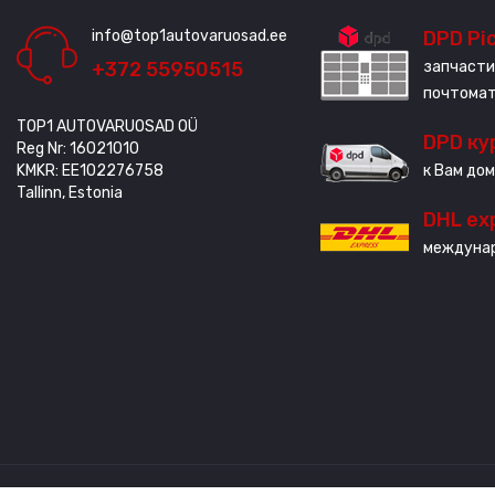
info@top1autovaruosad.ee
DPD Pi
+372 55950515
запчасти
почтома
TOP1 AUTOVARUOSAD OÜ
DPD ку
Reg Nr: 16021010
KMKR: EE102276758
к Вам дом
Tallinn, Estonia
DHL ex
междунар