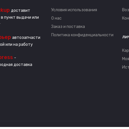
ckup
Условия использования
Воз
доставит
 в пункт выдачи или
О нас
Ко
т
Заказ и поставка
Политика конфиденциальности
рьер
ЛИ
автозапчасти
ой или на работу
Кар
press
-
Моя
одная доставка
Ист