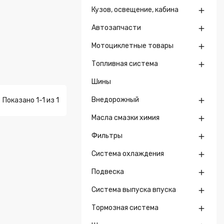
Кузов, освещение, кабина

Автозапчасти

Мотоциклетные товары

Топливная система

Шины
Внедорожный
Показано 1-1 из 1

Масла смазки химия

Фильтры

Система охлаждения

Подвеска

Система выпуска впуска

Тормозная система
