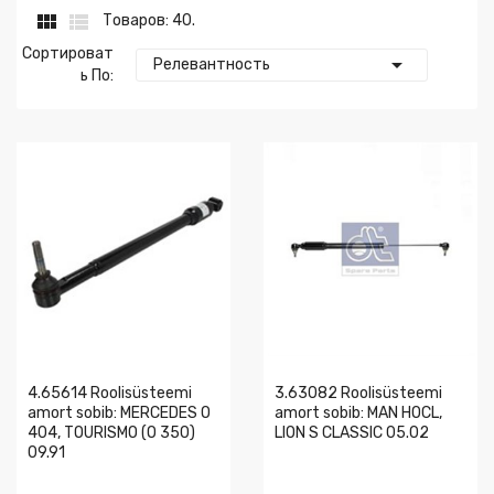


Товаров: 40.
Сортироват

Релевантность
Ь По:
4.65614 Roolisüsteemi
3.63082 Roolisüsteemi
amort sobib: MERCEDES O
amort sobib: MAN HOCL,
404, TOURISMO (O 350)
LION S CLASSIC 05.02
09.91