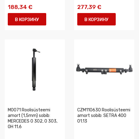
188,34 €
277,39 €
В КОРЗИНУ
В КОРЗИНУ
M0071 Roolisüsteemi
CZM110630 Roolisüsteemi
amort (1,5mm) sobib:
amort sobib: SETRA 400
MERCEDES O 302, O 303,
01.13
OH 11.6