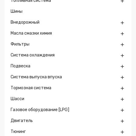
Топливная система

Шины
Внедорожный

Масла смазки химия

Фильтры

Система охлаждения

Подвеска

Система выпуска впуска

Тормозная система

Шасси

Газовое оборудование [LPG]

Двигатель

Тюнинг
