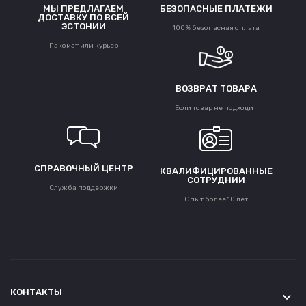
МЫ ПРЕДЛАГАЕМ
БЕЗОПАСНЫЕ ПЛАТЕЖИ
ДОСТАВКУ ПО ВСЕЙ
ЭСТОНИИ
100% безопасная оплата
Пакомат или курьер
ВОЗВРАТ ТОВАРА
Если товар не подходит
СПРАВОЧНЫЙ ЦЕНТР
КВАЛИФИЦИРОВАННЫЕ
СОТРУДНИИ
Служба поддержки
Опыт более 10 лет
КОНТАКТЫ
keyboard_arrow_down