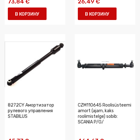
73,84 €
26,49 €
В КОРЗИНУ
В КОРЗИНУ
8272CY Амортизатор
CZM110645 Roolisüsteemi
рулевого управления
amort (ajam, kaks
STABILUS
roolimistelge) sobib:
SCANIA P/G/