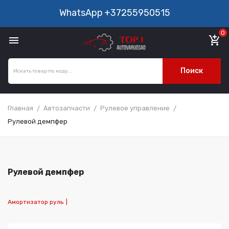
WhatsApp
+37255950515
0

add_shopping_cart
Поиск
Главная
Автозапчасти
Рулевое управление
Рулевой демпфер
Рулевой демпфер
Амортизатор руль
|