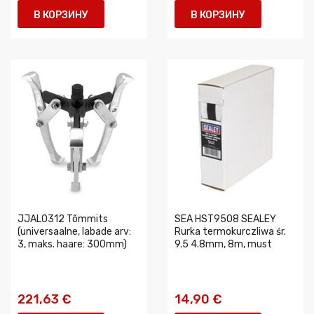
В КОРЗИНУ
В КОРЗИНУ
JJAL0312 Tõmmits
SEA HST9508 SEALEY
(universaalne, labade arv:
Rurka termokurczliwa śr.
3, maks. haare: 300mm)
9.5 4.8mm, 8m, must
221,63 €
14,90 €