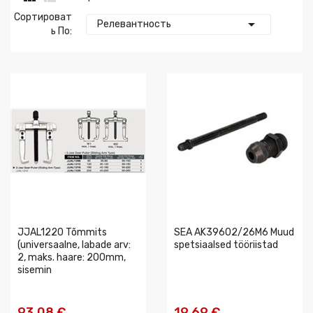
Сортироват

Релевантность
Ь По:
JJAL1220 Tõmmits
SEA AK39602/26M6 Muud
(universaalne, labade arv:
spetsiaalsed tööriistad
2, maks. haare: 200mm,
sisemin
93,08 €
19,69 €