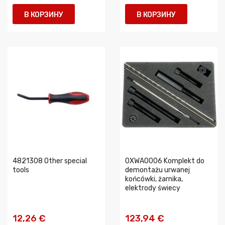
В КОРЗИНУ
В КОРЗИНУ
4821308 Other special
0XWA0006 Komplekt do
tools
demontażu urwanej
końcówki, żarnika,
elektrody świecy
12,26 €
123,94 €