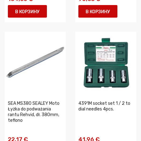
В КОРЗИНУ
В КОРЗИНУ
SEA MS380 SEALEY Moto
4391M socket set 1 / 2 to
Łyżka do podważania
dial needles 4pcs.
rantu Rehvid, dł. 380mm,
teflono
22,17 €
41,96 €