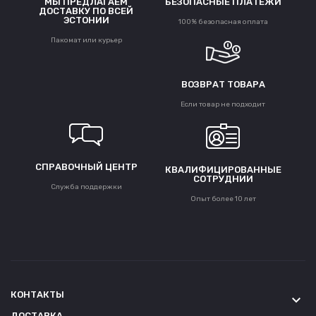
МЫ ПРЕДЛАГАЕМ
БЕЗОПАСНЫЕ ПЛАТЕЖИ
ДОСТАВКУ ПО ВСЕЙ
ЭСТОНИИ
100% безопасная оплата
Пакомат или курьер
ВОЗВРАТ ТОВАРА
Если товар не подходит
СПРАВОЧНЫЙ ЦЕНТР
КВАЛИФИЦИРОВАННЫЕ
СОТРУДНИИ
Служба поддержки
Опыт более 10 лет
КОНТАКТЫ
keyboard_arrow_down
ДОСТАВКА