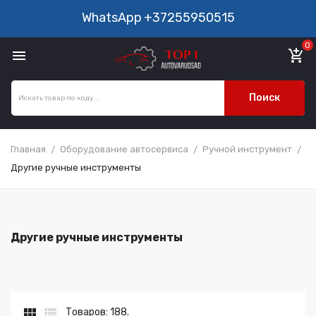
WhatsApp
+37255950515
0

add_shopping_cart
Поиск
Главная
Оборудование автосервиса
Ручной инструмент
Другие ручные инструменты
Другие ручные инструменты


Товаров: 188.