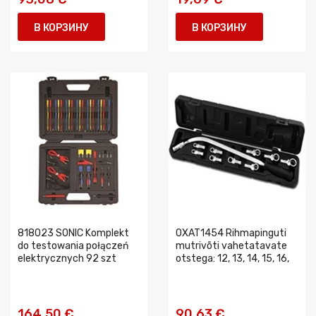
В КОРЗИНУ
В КОРЗИНУ
818023 SONIC Komplekt
0XAT1454 Rihmapinguti
do testowania połączeń
mutrivõti vahetatavate
elektrycznych 92 szt
otstega: 12, 13, 14, 15, 16,
164,50 €
90,63 €