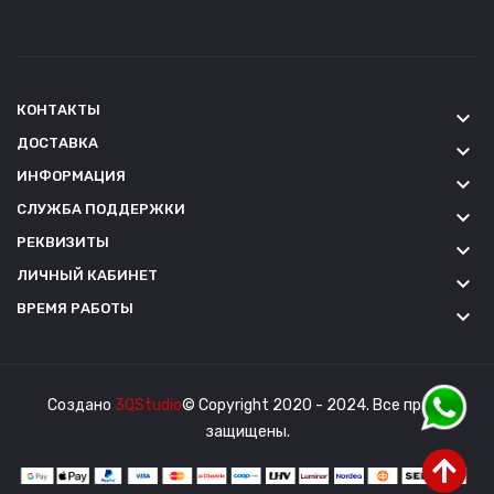
КОНТАКТЫ
keyboard_arrow_down
ДОСТАВКА
keyboard_arrow_down
ИНФОРМАЦИЯ
keyboard_arrow_down
СЛУЖБА ПОДДЕРЖКИ
keyboard_arrow_down
РЕКВИЗИТЫ
keyboard_arrow_down
ЛИЧНЫЙ КАБИНЕТ
keyboard_arrow_down
ВРЕМЯ РАБОТЫ
keyboard_arrow_down
Создано
3QStudio
© Copyright 2020 - 2024. Все права
защищены.