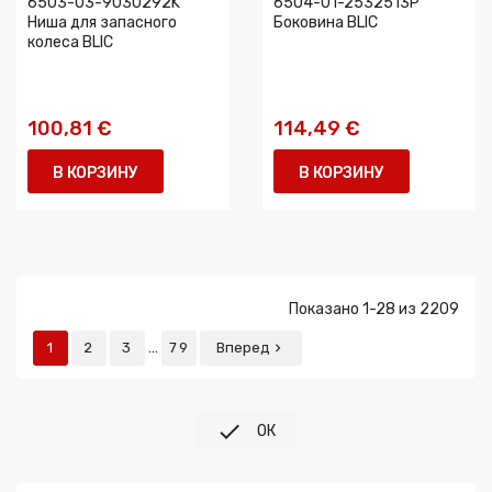
6503-03-9030292K
6504-01-2532513P
Ниша для запасного
Боковина BLIC
колеса BLIC
100,81 €
114,49 €
В КОРЗИНУ
В КОРЗИНУ
Показано 1-28 из 2209
…
1
2
3
79
Вперед


ОК