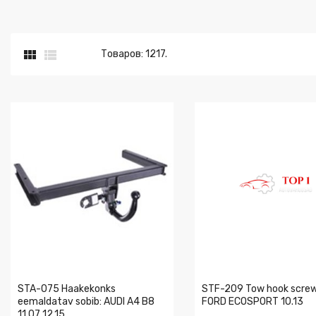


Товаров: 1217.
STA-075 Haakekonks
STF-209 Tow hook screwe
eemaldatav sobib: AUDI A4 B8
FORD ECOSPORT 10.13
11.07 12.15