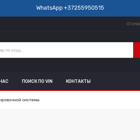
WhatsApp
+37255950515
СРАВ
 НАС
ПОИСК ПО VIN
КОНТАКТЫ
ировочной системы