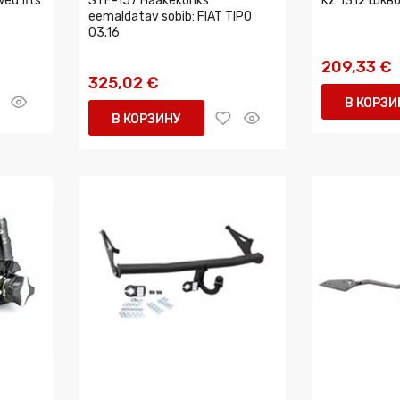
d fits:
STF-157 Haakekonks
KZ 1312 Шкв
eemaldatav sobib: FIAT TIPO
03.16
209,33 €
325,02 €
В КОРЗИ
В КОРЗИНУ