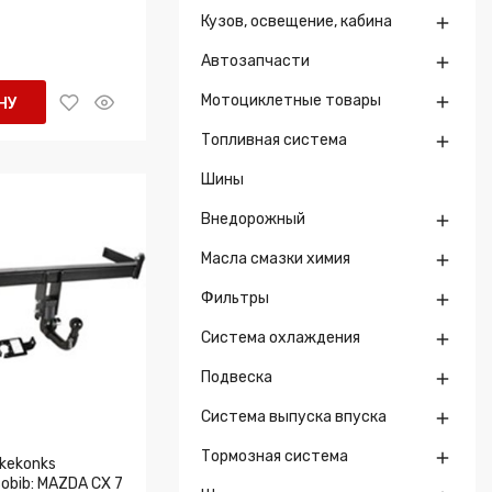
Кузов, освещение, кабина

Автозапчасти

Мотоциклетные товары

НУ
Топливная система

Шины
Внедорожный

Масла смазки химия

Фильтры

Система охлаждения

Подвеска

Система выпуска впуска

Тормозная система

kekonks
obib: MAZDA CX 7