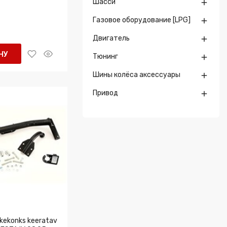
Шасси

Газовое оборудование [LPG]

Двигатель

НУ
Тюнинг

Шины колёса аксессуары

Привод

kekonks keeratav