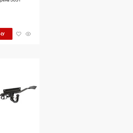
орень JOST
НУ