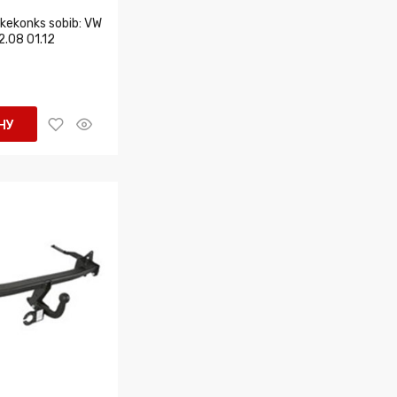
ekonks sobib: VW
.08 01.12
НУ