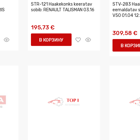
STR-121 Haakekonks keeratav
STV-283 Haa
IS
sobib: RENAULT TALISMAN 03.16
eemaldatav so
V50 01.04 12.
195,73 €
309,58 €
В КОРЗИНУ
В КОРЗИ