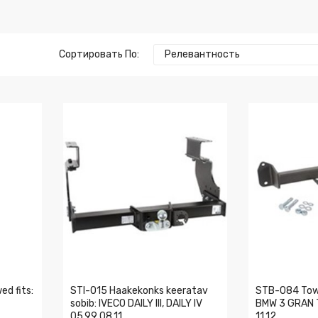
Сортировать По:
Релевантность
d fits:
STI-015 Haakekonks keeratav
STB-084 Tow 
sobib: IVECO DAILY III, DAILY IV
BMW 3 GRAN 
05.99 08.11
11.12