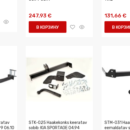
247,93 €
131,66 €
В КОРЗИНУ
В КОРЗИ
ratav
STK-025 Haakekonks keeratav
STM-031 Haa
99 06.10
sobib: KIA SPORTAGE 04.94
eemaldatav s