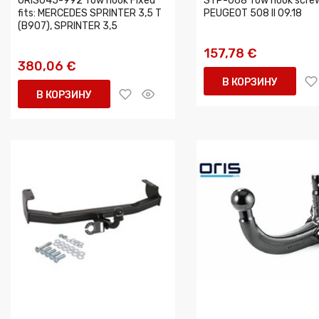
ORIS045-992 Tow hook Fixed
STP-068 Tow hook screwe
fits: MERCEDES SPRINTER 3,5 T
PEUGEOT 508 II 09.18
(B907), SPRINTER 3,5
157,78 €
380,06 €
В КОРЗИНУ
В КОРЗИНУ