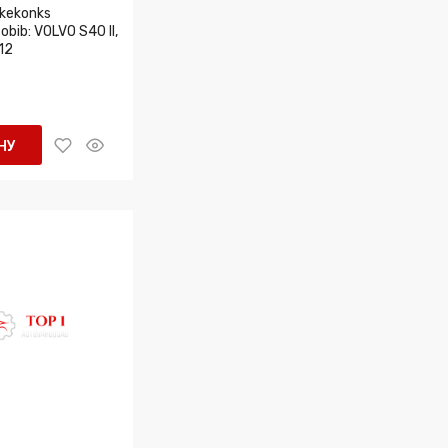
kekonks
bib: VOLVO S40 II,
12
НУ