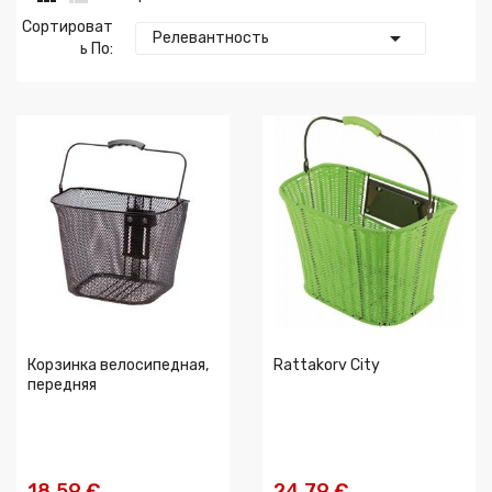
Сортироват

Релевантность
Ь По:
Корзинка велосипедная,
Rattakorv City
передняя
18,59 €
24,79 €