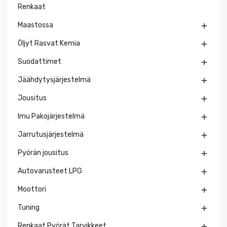
Renkaat
Maastossa

Öljyt Rasvat Kemia

Suodattimet

Jäähdytysjärjestelmä

Jousitus

Imu Pakojärjestelmä

Jarrutusjärjestelmä

Pyörän jousitus

Autovarusteet LPG

Moottori

Tuning

Renkaat Pyörät Tarvikkeet
