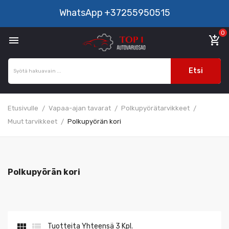
WhatsApp
+37255950515
0

add_shopping_cart
Etsi
Etusivulle
Vapaa-ajan tavarat
Polkupyörätarvikkeet
Muut tarvikkeet
Polkupyörän kori
Polkupyörän kori


Tuotteita Yhteensä 3 Kpl.