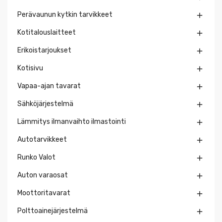
Perävaunun kytkin tarvikkeet

Kotitalouslaitteet

Erikoistarjoukset

Kotisivu

Vapaa-ajan tavarat

Sähköjärjestelmä

Lämmitys ilmanvaihto ilmastointi

Autotarvikkeet

Runko Valot

Auton varaosat

Moottoritavarat

Polttoainejärjestelmä
