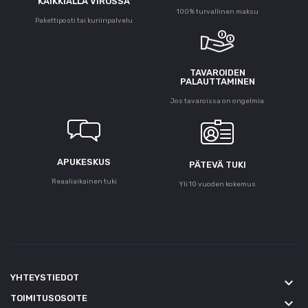
KAIKKIALLA VIROSSA
100% turvallinen maksu
Pakettiposti tai kuriiripalvelu
TAVAROIDEN
PALAUTTAMINEN
Jos tavaroissa on ongelmia
APUKESKUS
PÄTEVÄ TUKI
Reaaliaikainen tuki
Yli 10 vuoden kokemus
YHTEYSTIEDOT
keyboard_arrow_down
TOIMITUSOSOITE
keyboard_arrow_down