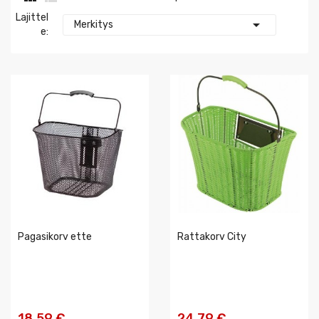
Lajittel

Merkitys
E:
Pagasikorv ette
Rattakorv City
18,59 €
24,79 €