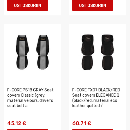
OSTOSKORIIN
OSTOSKORIIN
F-CORE PS18 GRAY Seat
F-CORE FX07 BLACK/RED
covers Classic (grey,
Seat covers ELEGANCE Q
material velours, driver’s
(black/red, material eco
seat belt a
leather quilted /
45,12 €
68,71 €