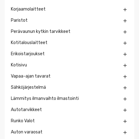
Korjaamolaitteet

Paristot

Perävaunun kytkin tarvikkeet

Kotitalouslaitteet

Erikoistarjoukset

Kotisivu

Vapaa-ajan tavarat

Sähköjärjestelmä

Lämmitys ilmanvaihto ilmastointi

Autotarvikkeet

Runko Valot

Auton varaosat
