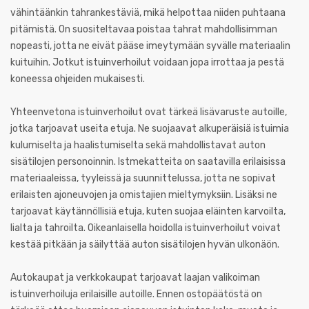
vähintäänkin tahrankestäviä, mikä helpottaa niiden puhtaana
pitämistä. On suositeltavaa poistaa tahrat mahdollisimman
nopeasti, jotta ne eivät pääse imeytymään syvälle materiaalin
kuituihin. Jotkut istuinverhoilut voidaan jopa irrottaa ja pestä
koneessa ohjeiden mukaisesti.
Yhteenvetona istuinverhoilut ovat tärkeä lisävaruste autoille,
jotka tarjoavat useita etuja. Ne suojaavat alkuperäisiä istuimia
kulumiselta ja haalistumiselta sekä mahdollistavat auton
sisätilojen personoinnin. Istmekatteita on saatavilla erilaisissa
materiaaleissa, tyyleissä ja suunnittelussa, jotta ne sopivat
erilaisten ajoneuvojen ja omistajien mieltymyksiin. Lisäksi ne
tarjoavat käytännöllisiä etuja, kuten suojaa eläinten karvoilta,
lialta ja tahroilta. Oikeanlaisella hoidolla istuinverhoilut voivat
kestää pitkään ja säilyttää auton sisätilojen hyvän ulkonäön.
Autokaupat ja verkkokaupat tarjoavat laajan valikoiman
istuinverhoiluja erilaisille autoille. Ennen ostopäätöstä on