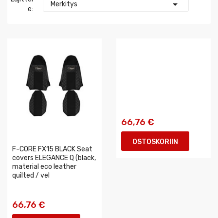

Merkitys
E:
66,76 €
OSTOSKORIIN
F-CORE FX15 BLACK Seat
covers ELEGANCE Q (black,
material eco leather
quilted / vel
66,76 €