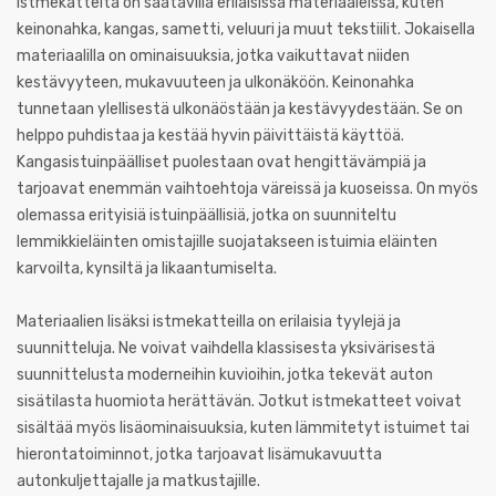
Istmekatteita on saatavilla erilaisissa materiaaleissa, kuten
keinonahka, kangas, sametti, veluuri ja muut tekstiilit. Jokaisella
materiaalilla on ominaisuuksia, jotka vaikuttavat niiden
kestävyyteen, mukavuuteen ja ulkonäköön. Keinonahka
tunnetaan ylellisestä ulkonäöstään ja kestävyydestään. Se on
helppo puhdistaa ja kestää hyvin päivittäistä käyttöä.
Kangasistuinpäälliset puolestaan ovat hengittävämpiä ja
tarjoavat enemmän vaihtoehtoja väreissä ja kuoseissa. On myös
olemassa erityisiä istuinpäällisiä, jotka on suunniteltu
lemmikkieläinten omistajille suojatakseen istuimia eläinten
karvoilta, kynsiltä ja likaantumiselta.
Materiaalien lisäksi istmekatteilla on erilaisia tyylejä ja
suunnitteluja. Ne voivat vaihdella klassisesta yksivärisestä
suunnittelusta moderneihin kuvioihin, jotka tekevät auton
sisätilasta huomiota herättävän. Jotkut istmekatteet voivat
sisältää myös lisäominaisuuksia, kuten lämmitetyt istuimet tai
hierontatoiminnot, jotka tarjoavat lisämukavuutta
autonkuljettajalle ja matkustajille.