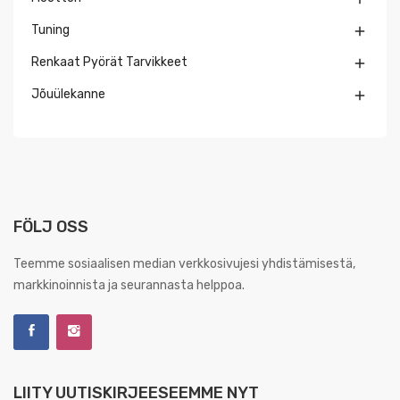
Tuning

Renkaat Pyörät Tarvikkeet

Jõuülekanne

FÖLJ OSS
Teemme sosiaalisen median verkkosivujesi yhdistämisestä,
markkinoinnista ja seurannasta helppoa.
LIITY UUTISKIRJEESEEMME NYT