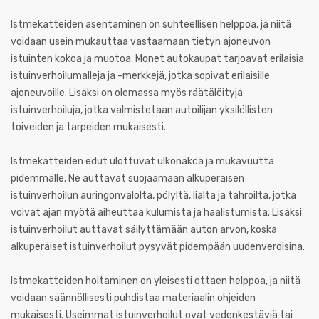
Istmekatteiden asentaminen on suhteellisen helppoa, ja niitä
voidaan usein mukauttaa vastaamaan tietyn ajoneuvon
istuinten kokoa ja muotoa. Monet autokaupat tarjoavat erilaisia
istuinverhoilumalleja ja -merkkejä, jotka sopivat erilaisille
ajoneuvoille. Lisäksi on olemassa myös räätälöityjä
istuinverhoiluja, jotka valmistetaan autoilijan yksilöllisten
toiveiden ja tarpeiden mukaisesti.
Istmekatteiden edut ulottuvat ulkonäköä ja mukavuutta
pidemmälle. Ne auttavat suojaamaan alkuperäisen
istuinverhoilun auringonvalolta, pölyltä, lialta ja tahroilta, jotka
voivat ajan myötä aiheuttaa kulumista ja haalistumista. Lisäksi
istuinverhoilut auttavat säilyttämään auton arvon, koska
alkuperäiset istuinverhoilut pysyvät pidempään uudenveroisina.
Istmekatteiden hoitaminen on yleisesti ottaen helppoa, ja niitä
voidaan säännöllisesti puhdistaa materiaalin ohjeiden
mukaisesti. Useimmat istuinverhoilut ovat vedenkestäviä tai