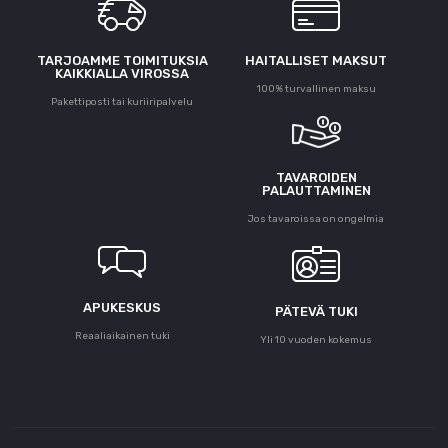
TARJOAMME TOIMITUKSIA
HAITALLISET MAKSUT
KAIKKIALLA VIROSSA
100% turvallinen maksu
Pakettiposti tai kuriiripalvelu
TAVAROIDEN
PALAUTTAMINEN
Jos tavaroissa on ongelmia
APUKESKUS
PÄTEVÄ TUKI
Reaaliaikainen tuki
Yli 10 vuoden kokemus