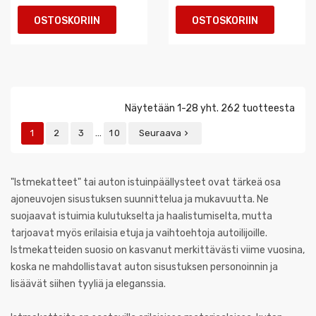
OSTOSKORIIN
OSTOSKORIIN
Näytetään 1-28 yht. 262 tuotteesta
…
1
2
3
10
Seuraava

"Istmekatteet" tai auton istuinpäällysteet ovat tärkeä osa
ajoneuvojen sisustuksen suunnittelua ja mukavuutta. Ne
suojaavat istuimia kulutukselta ja haalistumiselta, mutta
tarjoavat myös erilaisia etuja ja vaihtoehtoja autoilijoille.
Istmekatteiden suosio on kasvanut merkittävästi viime vuosina,
koska ne mahdollistavat auton sisustuksen personoinnin ja
lisäävät siihen tyyliä ja eleganssia.