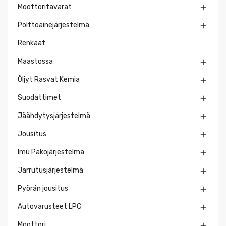
Moottoritavarat

Polttoainejärjestelmä

Renkaat
Maastossa

Öljyt Rasvat Kemia

Suodattimet

Jäähdytysjärjestelmä

Jousitus

Imu Pakojärjestelmä

Jarrutusjärjestelmä

Pyörän jousitus

Autovarusteet LPG

Moottori
