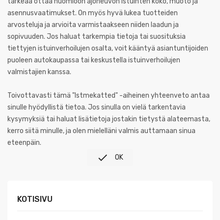
tärkeää ottaa huomioon ajoneuvon istuinten koko, muoto ja
asennusvaatimukset. On myös hyvä lukea tuotteiden
arvosteluja ja arvioita varmistaakseen niiden laadun ja
sopivuuden. Jos haluat tarkempia tietoja tai suosituksia
tiettyjen istuinverhoilujen osalta, voit kääntyä asiantuntijoiden
puoleen autokaupassa tai keskustella istuinverhoilujen
valmistajien kanssa.
Toivottavasti tämä "Istmekatted" -aiheinen yhteenveto antaa
sinulle hyödyllistä tietoa. Jos sinulla on vielä tarkentavia
kysymyksiä tai haluat lisätietoja jostakin tietystä alateemasta,
kerro siitä minulle, ja olen mielelläni valmis auttamaan sinua
eteenpäin.

OK
KOTISIVU