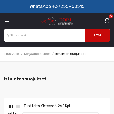
WhatsApp
+37255950515
0

add_shopping_cart
Etsi
Etusivulle
Korjaamolaitteet
Istuinten suojukset
Istuinten suojukset


Tuotteita Yhteensä 262 Kpl.
Lajittel