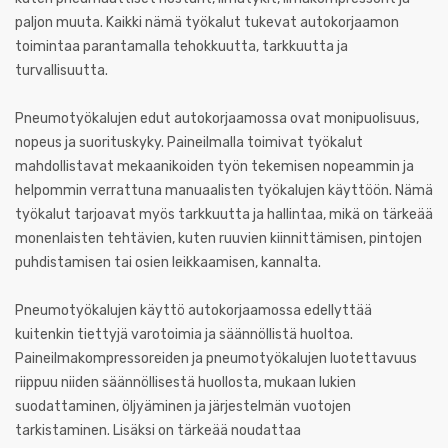
paljon muuta. Kaikki nämä työkalut tukevat autokorjaamon
toimintaa parantamalla tehokkuutta, tarkkuutta ja
turvallisuutta.
Pneumotyökalujen edut autokorjaamossa ovat monipuolisuus,
nopeus ja suorituskyky. Paineilmalla toimivat työkalut
mahdollistavat mekaanikoiden työn tekemisen nopeammin ja
helpommin verrattuna manuaalisten työkalujen käyttöön. Nämä
työkalut tarjoavat myös tarkkuutta ja hallintaa, mikä on tärkeää
monenlaisten tehtävien, kuten ruuvien kiinnittämisen, pintojen
puhdistamisen tai osien leikkaamisen, kannalta.
Pneumotyökalujen käyttö autokorjaamossa edellyttää
kuitenkin tiettyjä varotoimia ja säännöllistä huoltoa.
Paineilmakompressoreiden ja pneumotyökalujen luotettavuus
riippuu niiden säännöllisestä huollosta, mukaan lukien
suodattaminen, öljyäminen ja järjestelmän vuotojen
tarkistaminen. Lisäksi on tärkeää noudattaa