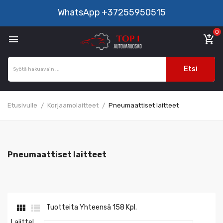
WhatsApp
+37255950515
0

add_shopping_cart
Etsi
Etusivulle
Korjaamolaitteet
Pneumaattiset laitteet
Pneumaattiset laitteet


Tuotteita Yhteensä 158 Kpl.
Lajittel