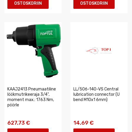
OSTOSKORIIN
OSTOSKORIIN
KAAJ2413 Pneumaatiline
LL/506-140-VS Central
löökmutrikeeraja 3/4",
lubrication connector (U
moment max.: 1763 Nm,
bend M10x1 6mm)
pöörle
627,73 €
14,69 €