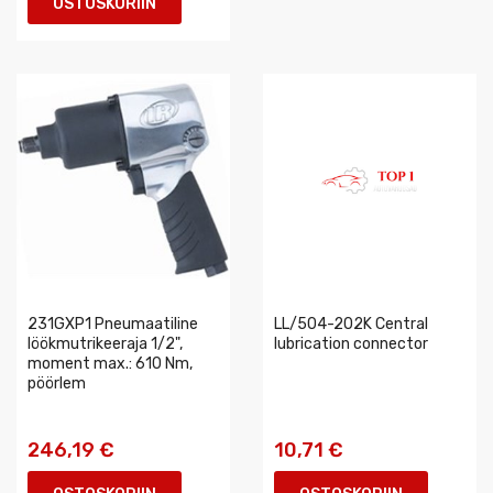
OSTOSKORIIN
231GXP1 Pneumaatiline
LL/504-202K Central
löökmutrikeeraja 1/2",
lubrication connector
moment max.: 610 Nm,
pöörlem
246,19 €
10,71 €