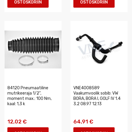
OSTOSKORIIN
OSTOSKORIIN
84120 Pneumaatiline
VNE4008589
mutrikeeraja 1/2",
Vaakumvoolik sobib: VW
moment max.: 100 Nm,
BORA, BORA I, GOLF IV 1.4
kaal: 1,3 k
3.2 08.97 12.13
12,02 €
64,91 €