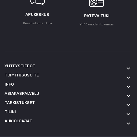
APUKESKUS
PÄTEVÄ TUKI
Reaaliaikainen tuki
Yli 10 vuoden kokemus
YHTEYSTIEDOT
keyboard_arrow_down
TOIMITUSOSOITE
keyboard_arrow_down
INFO
keyboard_arrow_down
ASIAKASPALVELU
keyboard_arrow_down
TARKISTUKSET
keyboard_arrow_down
TILINI
keyboard_arrow_down
AUKIOLOAJAT
keyboard_arrow_down