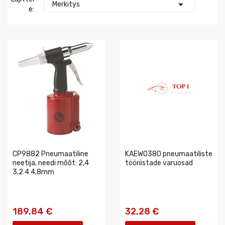

Merkitys
E:
CP9882 Pneumaatiline
KAEW0380 pneumaatiliste
neetija, needi mõõt: 2,4
tööriistade varuosad
3,2 4 4,8mm
189,84 €
32,28 €