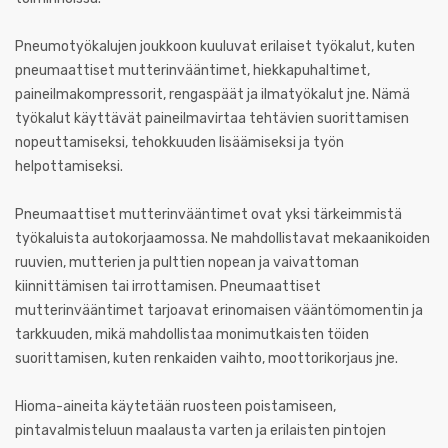
Pneumotyökalujen joukkoon kuuluvat erilaiset työkalut, kuten
pneumaattiset mutterinvääntimet, hiekkapuhaltimet,
paineilmakompressorit, rengaspäät ja ilmatyökalut jne. Nämä
työkalut käyttävät paineilmavirtaa tehtävien suorittamisen
nopeuttamiseksi, tehokkuuden lisäämiseksi ja työn
helpottamiseksi.
Pneumaattiset mutterinvääntimet ovat yksi tärkeimmistä
työkaluista autokorjaamossa. Ne mahdollistavat mekaanikoiden
ruuvien, mutterien ja pulttien nopean ja vaivattoman
kiinnittämisen tai irrottamisen. Pneumaattiset
mutterinvääntimet tarjoavat erinomaisen vääntömomentin ja
tarkkuuden, mikä mahdollistaa monimutkaisten töiden
suorittamisen, kuten renkaiden vaihto, moottorikorjaus jne.
Hioma-aineita käytetään ruosteen poistamiseen,
pintavalmisteluun maalausta varten ja erilaisten pintojen