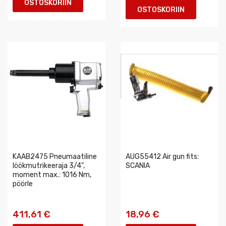
OSTOSKORIIN
OSTOSKORIIN
KAAB2475 Pneumaatiline
AUG55412 Air gun fits:
löökmutrikeeraja 3/4",
SCANIA
moment max.: 1016 Nm,
pöörle
411,61 €
18,96 €