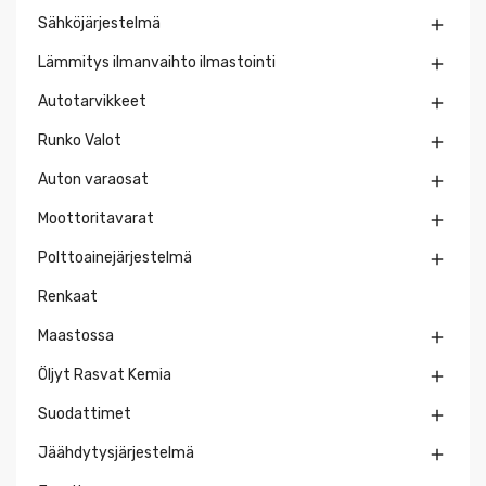
Sähköjärjestelmä

Lämmitys ilmanvaihto ilmastointi

Autotarvikkeet

Runko Valot

Auton varaosat

Moottoritavarat

Polttoainejärjestelmä

Renkaat
Maastossa

Öljyt Rasvat Kemia

Suodattimet

Jäähdytysjärjestelmä
