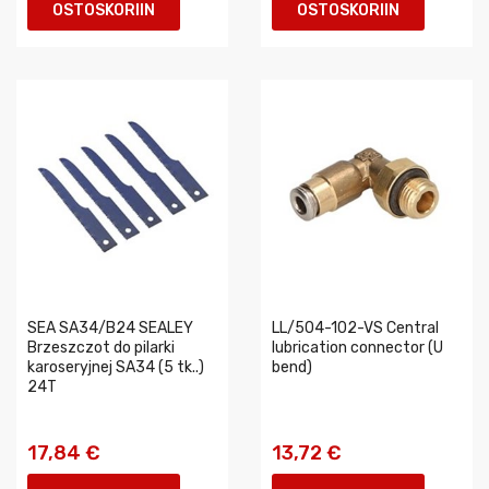
OSTOSKORIIN
OSTOSKORIIN
SEA SA34/B24 SEALEY
LL/504-102-VS Central
Brzeszczot do pilarki
lubrication connector (U
karoseryjnej SA34 (5 tk..)
bend)
24T
17,84 €
13,72 €