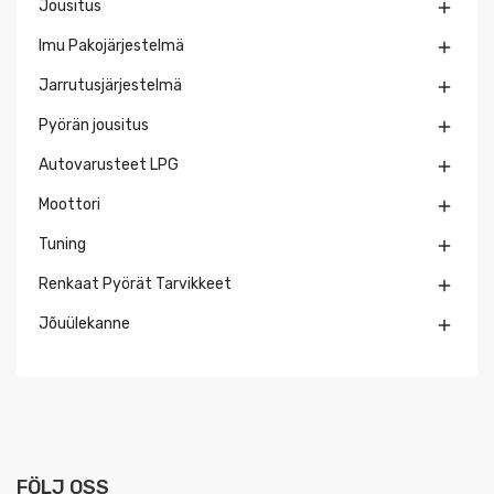
Jousitus

Imu Pakojärjestelmä

Jarrutusjärjestelmä

Pyörän jousitus

Autovarusteet LPG

Moottori

Tuning

Renkaat Pyörät Tarvikkeet

Jõuülekanne

FÖLJ OSS