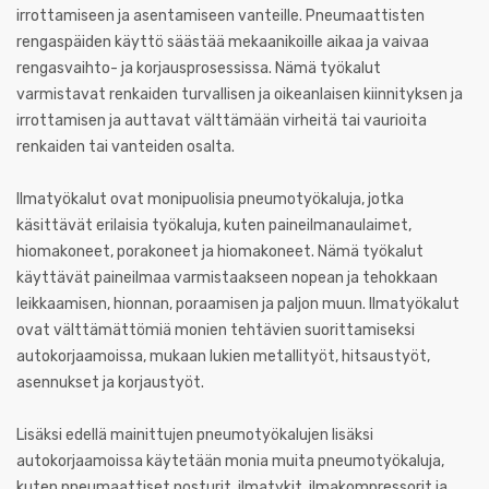
irrottamiseen ja asentamiseen vanteille. Pneumaattisten
rengaspäiden käyttö säästää mekaanikoille aikaa ja vaivaa
rengasvaihto- ja korjausprosessissa. Nämä työkalut
varmistavat renkaiden turvallisen ja oikeanlaisen kiinnityksen ja
irrottamisen ja auttavat välttämään virheitä tai vaurioita
renkaiden tai vanteiden osalta.
Ilmatyökalut ovat monipuolisia pneumotyökaluja, jotka
käsittävät erilaisia työkaluja, kuten paineilmanaulaimet,
hiomakoneet, porakoneet ja hiomakoneet. Nämä työkalut
käyttävät paineilmaa varmistaakseen nopean ja tehokkaan
leikkaamisen, hionnan, poraamisen ja paljon muun. Ilmatyökalut
ovat välttämättömiä monien tehtävien suorittamiseksi
autokorjaamoissa, mukaan lukien metallityöt, hitsaustyöt,
asennukset ja korjaustyöt.
Lisäksi edellä mainittujen pneumotyökalujen lisäksi
autokorjaamoissa käytetään monia muita pneumotyökaluja,
kuten pneumaattiset nosturit, ilmatykit, ilmakompressorit ja