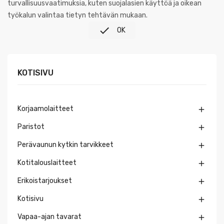
turvallisuusvaatimuksia, kuten suojalasien käyttöä ja oikean
työkalun valintaa tietyn tehtävän mukaan.

OK
KOTISIVU
Korjaamolaitteet

Paristot

Perävaunun kytkin tarvikkeet

Kotitalouslaitteet

Erikoistarjoukset

Kotisivu

Vapaa-ajan tavarat
