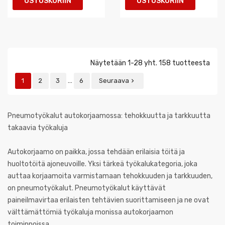
OSTOSKORIIN
OSTOSKORIIN
Näytetään 1-28 yht. 158 tuotteesta
…
1
2
3
6
Seuraava

Pneumotyökalut autokorjaamossa: tehokkuutta ja tarkkuutta
takaavia työkaluja
Autokorjaamo on paikka, jossa tehdään erilaisia töitä ja
huoltotöitä ajoneuvoille. Yksi tärkeä työkalukategoria, joka
auttaa korjaamoita varmistamaan tehokkuuden ja tarkkuuden,
on pneumotyökalut. Pneumotyökalut käyttävät
paineilmavirtaa erilaisten tehtävien suorittamiseen ja ne ovat
välttämättömiä työkaluja monissa autokorjaamon
toiminnoissa.