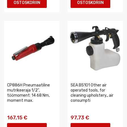
OSTOSKORIIN
OSTOSKORIIN
CP886H Pneumaatiline
SEA BS101 Other air
mutrikeeraja 1/2",
operated tools, for
töömoment: 14 68 Nm,
cleaning upholstery,, air
moment max.
consumpti
167,15 €
97,73 €