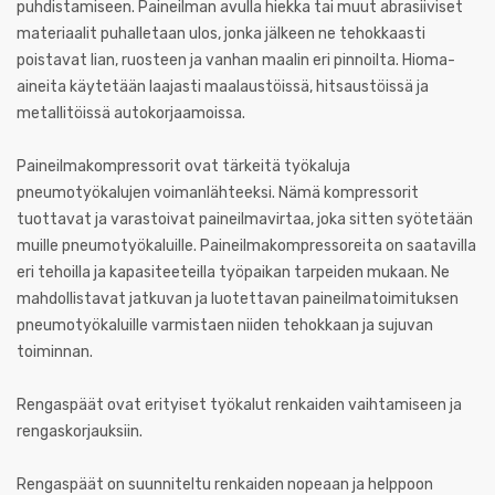
puhdistamiseen. Paineilman avulla hiekka tai muut abrasiiviset
materiaalit puhalletaan ulos, jonka jälkeen ne tehokkaasti
poistavat lian, ruosteen ja vanhan maalin eri pinnoilta. Hioma-
aineita käytetään laajasti maalaustöissä, hitsaustöissä ja
metallitöissä autokorjaamoissa.
Paineilmakompressorit ovat tärkeitä työkaluja
pneumotyökalujen voimanlähteeksi. Nämä kompressorit
tuottavat ja varastoivat paineilmavirtaa, joka sitten syötetään
muille pneumotyökaluille. Paineilmakompressoreita on saatavilla
eri tehoilla ja kapasiteeteilla työpaikan tarpeiden mukaan. Ne
mahdollistavat jatkuvan ja luotettavan paineilmatoimituksen
pneumotyökaluille varmistaen niiden tehokkaan ja sujuvan
toiminnan.
Rengaspäät ovat erityiset työkalut renkaiden vaihtamiseen ja
rengaskorjauksiin.
Rengaspäät on suunniteltu renkaiden nopeaan ja helppoon