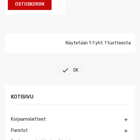
OSTOSKORIIN
Näytetään 1-1 yht. 1 tuotteesta

OK
KOTISIVU
Korjaamolaitteet

Paristot
