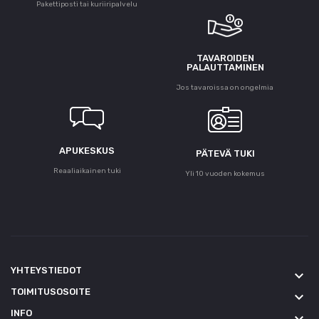
Pakettiposti tai kuriiripalvelu
TAVAROIDEN
PALAUTTAMINEN
Jos tavaroissa on ongelmia
APUKESKUS
PÄTEVÄ TUKI
Reaaliaikainen tuki
Yli 10 vuoden kokemus
YHTEYSTIEDOT
keyboard_arrow_down
TOIMITUSOSOITE
keyboard_arrow_down
INFO
keyboard_arrow_down