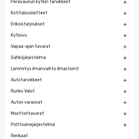
Perävaunun kytkin tarvikkeet

Kotitalouslaitteet

Erikoistarjoukset

Kotisivu

Vapaa-ajan tavarat

Sähköjärjestelmä

Lämmitys ilmanvaihto ilmastointi

Autotarvikkeet

Runko Valot

Auton varaosat

Moottoritavarat

Polttoainejärjestelmä

Renkaat