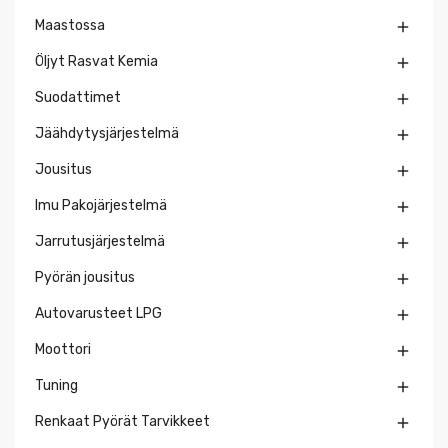
Maastossa

Öljyt Rasvat Kemia

Suodattimet

Jäähdytysjärjestelmä

Jousitus

Imu Pakojärjestelmä

Jarrutusjärjestelmä

Pyörän jousitus

Autovarusteet LPG

Moottori

Tuning

Renkaat Pyörät Tarvikkeet
