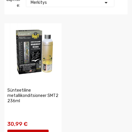

Merkitys
E:
Sünteetiline
metallikonditsioneer SMT2
236ml
30,99 €