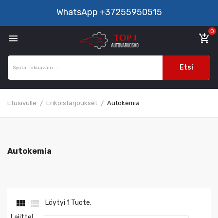
WhatsApp
+37255950515
0

add_shopping_cart
Etsi
Etusivulle
Erikoistarjoukset
Autokemia
Autokemia


Löytyi 1 Tuote.
Lajittel