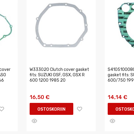
cover
W333020 Clutch cover gasket
S4105100080
ASO
fits: SUZUKI GSF, GSX, GSX R
gasket fits: 
66
600 1200 1985 20
600/750 199
16,50 €
14,14 €
OSTOSKORIIN
OSTOSKO