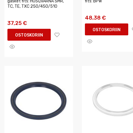
gasket fits: HUSQVARNA SMR,
fits: BPW
TC, TE, TXC 250/450/510
48,38 €
37,25 €
OSTOSKORIIN
OSTOSKORIIN