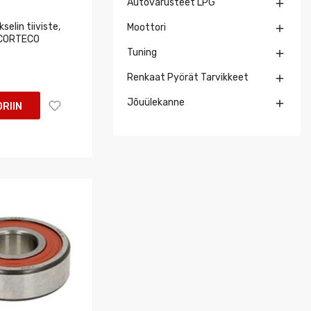
Autovarusteet LPG

elin tiiviste,
Moottori

 CORTECO
Tuning

Renkaat Pyörät Tarvikkeet

Jõuülekanne

RIIN