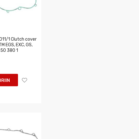
11/1 Clutch cover
KTM EGS, EXC, GS,
250 380 1
RIIN