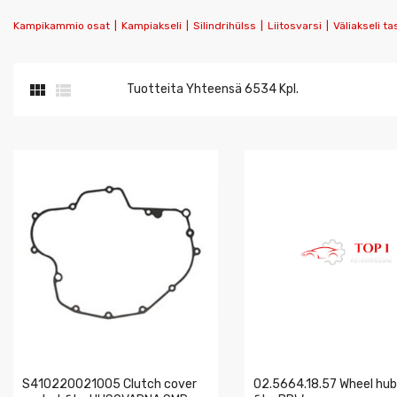
Kampikammio osat
|
Kampiakseli
|
Silindrihülss
|
Liitosvarsi
|
Väliakseli t


Tuotteita Yhteensä 6534 Kpl.
S410220021005 Clutch cover
02.5664.18.57 Wheel hub