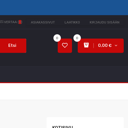
VERTAA (
0
)
ASIAKASSIVUT
LAATIKKO
KIRJAUDU SISÄÄN
0
0
Etsi
0,00 €
KOTISIVU