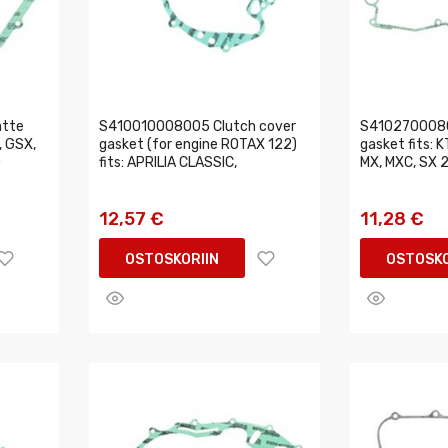
atte
S410010008005 Clutch cover
S4102700080
, GSX,
gasket (for engine ROTAX 122)
gasket fits: 
0
fits: APRILIA CLASSIC,
MX, MXC, SX 
12,57 €
11,28 €
OSTOSKORIIN
OSTOSKO