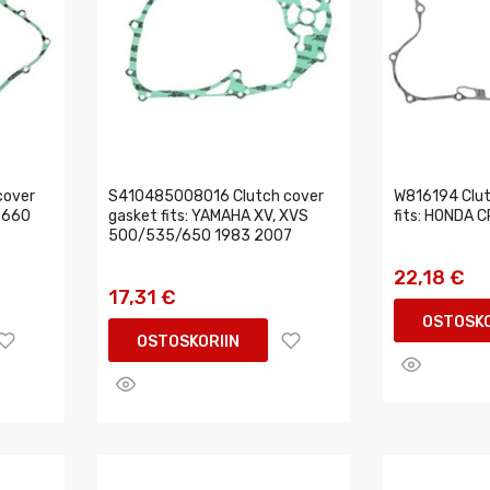
cover
S410485008016 Clutch cover
W816194 Clut
 660
gasket fits: YAMAHA XV, XVS
fits: HONDA 
500/535/650 1983 2007
22,18 €
17,31 €
OSTOSKO
OSTOSKORIIN