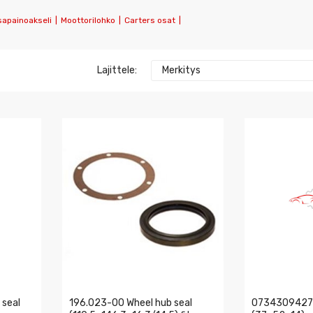
asapainoakseli
|
Moottorilohko
|
Carters osat
|
Lajittele:
Merkitys
 seal
196.023-00 Wheel hub seal
0734309427Z