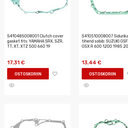
S410485008001 Clutch cover
S410510008007 Sidurik
gasket fits: YAMAHA SRX, SZR,
tihend sobib: SUZUKI GSF
TT, XT, XTZ 500 660 19
GSX R 600 1200 1985 2
17,31 €
13,44 €
OSTOSKORIIN
OSTOSKORIIN