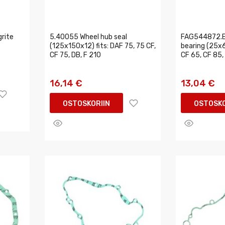
rite
5.40055 Wheel hub seal
FAG544872.E
(125x150x12) fits: DAF 75, 75 CF,
bearing (25x
CF 75, DB, F 210
CF 65, CF 85,
16,14 €
13,04 €
OSTOSKORIIN
OSTOSKO