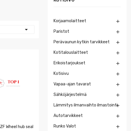
Korjaamolaitteet


Paristot

Perävaunun kytkin tarvikkeet

Kotitalouslaitteet

Erikoistarjoukset

Kotisivu

Vapaa-ajan tavarat

Sähköjärjestelmä

Lämmitys ilmanvaihto ilmastointi

Autotarvikkeet

Runko Valot

F Wheel hub seal