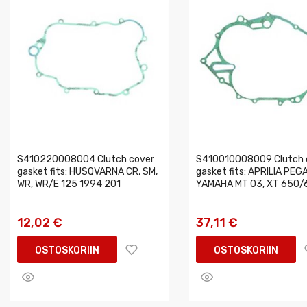
S410220008004 Clutch cover
S410010008009 Clutch 
gasket fits: HUSQVARNA CR, SM,
gasket fits: APRILIA PEG
WR, WR/E 125 1994 201
YAMAHA MT 03, XT 650/
12,02 €
37,11 €
OSTOSKORIIN
OSTOSKORIIN