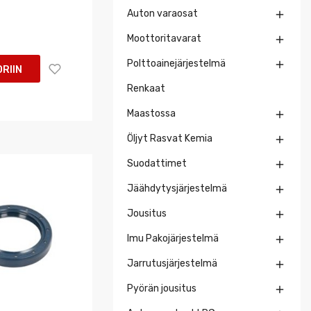
Auton varaosat

Moottoritavarat

Polttoainejärjestelmä

RIIN
Renkaat
Maastossa

Öljyt Rasvat Kemia

Suodattimet

Jäähdytysjärjestelmä

Jousitus

Imu Pakojärjestelmä

Jarrutusjärjestelmä

Pyörän jousitus
