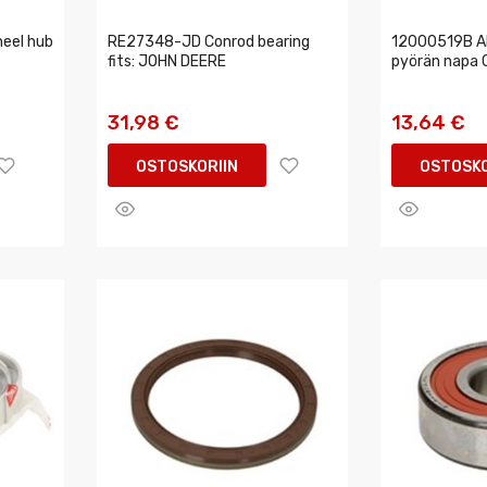
eel hub
RE27348-JD Conrod bearing
12000519B Aks
fits: JOHN DEERE
pyörän napa
31,98 €
13,64 €
OSTOSKORIIN
OSTOSKO