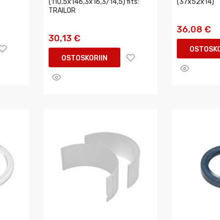
(110,5x146,3x16,3/14,5) fits:
(37x52x14)
TRAILOR
36,08 €
30,13 €
OSTOSKO
OSTOSKORIIN