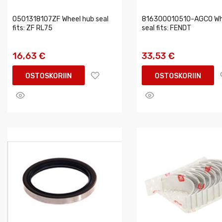
0501318107ZF Wheel hub seal
816300010510-AGCO Wh
fits: ZF RL75
seal fits: FENDT
16,63 €
33,53 €
OSTOSKORIIN
OSTOSKORIIN