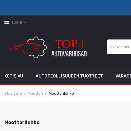
SUOMI
expand_more
KOTISIVU
AUTOTEOLLISUUDEN TUOTTEET
VARAO
Etusivulle
Moottori
Moottorilohko
Moottorilohko