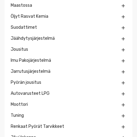
Maastossa

Öljyt Rasvat Kemia

Suodattimet

Jäähdytysjärjestelmä

Jousitus

Imu Pakojärjestelmä

Jarrutusjärjestelmä

Pyörän jousitus

Autovarusteet LPG

Moottori

Tuning

Renkaat Pyörät Tarvikkeet
