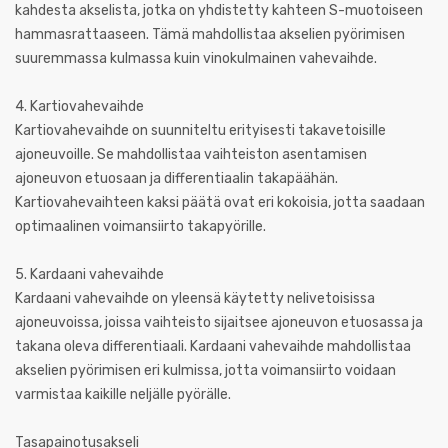
kahdesta akselista, jotka on yhdistetty kahteen S-muotoiseen
hammasrattaaseen. Tämä mahdollistaa akselien pyörimisen
suuremmassa kulmassa kuin vinokulmainen vahevaihde.
4. Kartiovahevaihde
Kartiovahevaihde on suunniteltu erityisesti takavetoisille
ajoneuvoille. Se mahdollistaa vaihteiston asentamisen
ajoneuvon etuosaan ja differentiaalin takapäähän.
Kartiovahevaihteen kaksi päätä ovat eri kokoisia, jotta saadaan
optimaalinen voimansiirto takapyörille.
5. Kardaani vahevaihde
Kardaani vahevaihde on yleensä käytetty nelivetoisissa
ajoneuvoissa, joissa vaihteisto sijaitsee ajoneuvon etuosassa ja
takana oleva differentiaali. Kardaani vahevaihde mahdollistaa
akselien pyörimisen eri kulmissa, jotta voimansiirto voidaan
varmistaa kaikille neljälle pyörälle.
Tasapainotusakseli