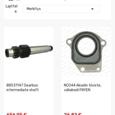
Lajittel

Merkitys
E:
88531147 Gearbox
NC044 Akselin tiiviste,
intermediate shaft
väliakseli PAYEN
656,95 €
26,82 €