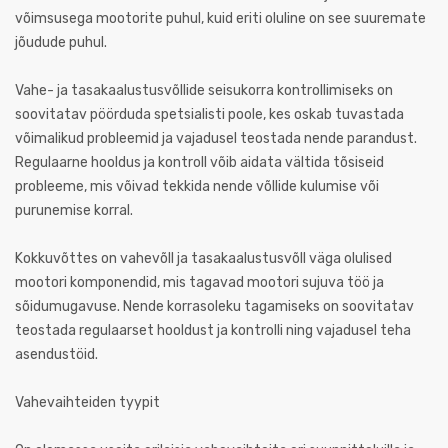
võimsusega mootorite puhul, kuid eriti oluline on see suuremate
jõudude puhul.
Vahe- ja tasakaalustusvõllide seisukorra kontrollimiseks on
soovitatav pöörduda spetsialisti poole, kes oskab tuvastada
võimalikud probleemid ja vajadusel teostada nende parandust.
Regulaarne hooldus ja kontroll võib aidata vältida tõsiseid
probleeme, mis võivad tekkida nende võllide kulumise või
purunemise korral.
Kokkuvõttes on vahevõll ja tasakaalustusvõll väga olulised
mootori komponendid, mis tagavad mootori sujuva töö ja
sõidumugavuse. Nende korrasoleku tagamiseks on soovitatav
teostada regulaarset hooldust ja kontrolli ning vajadusel teha
asendustöid.
Vahevaihteiden tyypit