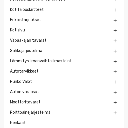
Kotitalouslaitteet

Erikoistarjoukset

Kotisivu

Vapaa-ajan tavarat

Sähköjärjestelmä

Lämmitys ilmanvaihto ilmastointi

Autotarvikkeet

Runko Valot

Auton varaosat

Moottoritavarat

Polttoainejärjestelmä

Renkaat