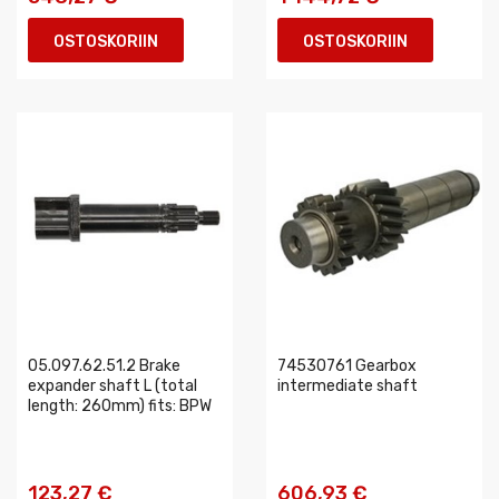
OSTOSKORIIN
OSTOSKORIIN
05.097.62.51.2 Brake
74530761 Gearbox
expander shaft L (total
intermediate shaft
length: 260mm) fits: BPW
123,27 €
606,93 €