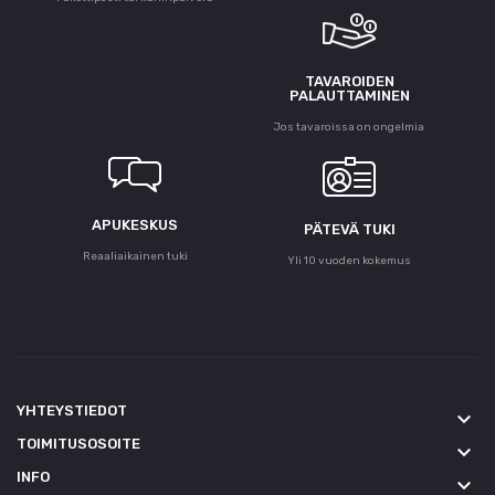
TAVAROIDEN
PALAUTTAMINEN
Jos tavaroissa on ongelmia
APUKESKUS
PÄTEVÄ TUKI
Reaaliaikainen tuki
Yli 10 vuoden kokemus
YHTEYSTIEDOT
keyboard_arrow_down
TOIMITUSOSOITE
keyboard_arrow_down
INFO
keyboard_arrow_down