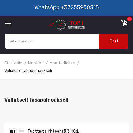
WhatsApp
+37255950515
0

add_shopping_cart
Etsi
Etusivulle
Moottori
Moottorilohko
Väliakseli tasapainoakseli
Väliakseli tasapainoakseli


Tuotteita Yhteensä 31 Kpl.