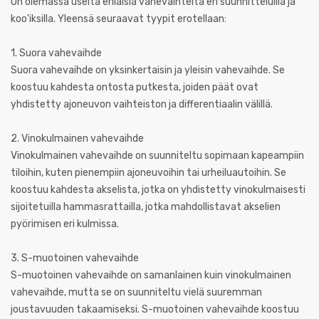
On olemassa useita erilaisia vahevaihteita eri suunnitteluilla ja
koo'iksilla. Yleensä seuraavat tyypit erotellaan:
1. Suora vahevaihde
Suora vahevaihde on yksinkertaisin ja yleisin vahevaihde. Se
koostuu kahdesta ontosta putkesta, joiden päät ovat
yhdistetty ajoneuvon vaihteiston ja differentiaalin välillä.
2. Vinokulmainen vahevaihde
Vinokulmainen vahevaihde on suunniteltu sopimaan kapeampiin
tiloihin, kuten pienempiin ajoneuvoihin tai urheiluautoihin. Se
koostuu kahdesta akselista, jotka on yhdistetty vinokulmaisesti
sijoitetuilla hammasrattailla, jotka mahdollistavat akselien
pyörimisen eri kulmissa.
3. S-muotoinen vahevaihde
S-muotoinen vahevaihde on samanlainen kuin vinokulmainen
vahevaihde, mutta se on suunniteltu vielä suuremman
joustavuuden takaamiseksi. S-muotoinen vahevaihde koostuu