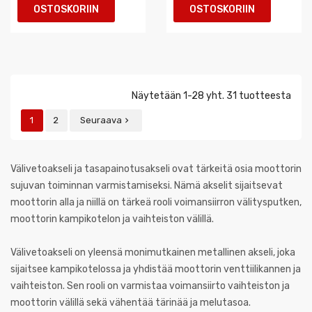
OSTOSKORIIN
OSTOSKORIIN
Näytetään 1-28 yht. 31 tuotteesta
1
2
Seuraava

Välivetoakseli ja tasapainotusakseli ovat tärkeitä osia moottorin
sujuvan toiminnan varmistamiseksi. Nämä akselit sijaitsevat
moottorin alla ja niillä on tärkeä rooli voimansiirron välitysputken,
moottorin kampikotelon ja vaihteiston välillä.
Välivetoakseli on yleensä monimutkainen metallinen akseli, joka
sijaitsee kampikotelossa ja yhdistää moottorin venttiilikannen ja
vaihteiston. Sen rooli on varmistaa voimansiirto vaihteiston ja
moottorin välillä sekä vähentää tärinää ja melutasoa.