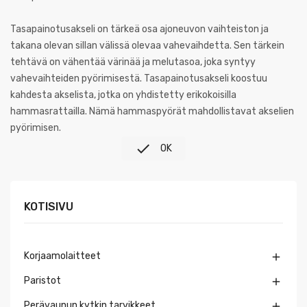
Tasapainotusakseli on tärkeä osa ajoneuvon vaihteiston ja
takana olevan sillan välissä olevaa vahevaihdetta. Sen tärkein
tehtävä on vähentää värinää ja melutasoa, joka syntyy
vahevaihteiden pyörimisestä. Tasapainotusakseli koostuu
kahdesta akselista, jotka on yhdistetty erikokoisilla
hammasrattailla. Nämä hammaspyörät mahdollistavat akselien
pyörimisen.

OK
KOTISIVU
Korjaamolaitteet

Paristot

Perävaunun kytkin tarvikkeet
