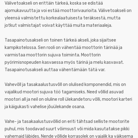
Välivetoakseli on erittäin tärkeä, koska se edistää
ajomukavuutta ja voi estää moottorivaurioita. Välivetoakseli on
yleensä valmistettu korkealaatuisesta teräksestä, mutta
jotkut valmistajat voivat käyttää muita materiaaleja.
Tasapainotusakseli on toinen tärkeä akseli, joka sijaitsee
kampikotelossa. Sen rooli on vähentää moottorin tärinää ja
varmistaa moottorin sujuva toiminta. Moottorin
pyörimisnopeuden kasvaessa myös tärinä ja melu kasvavat.
Tasapainotusakseli auttaa vähentämään tätä var.
Vahevõll ja tasakaalustusvõll on olulised komponendid, mis on
vajalikud mootori sujuva töö tagamiseks. Need võllid asuvad
mootori all ja neil on oluline roll ülekandetoru võlli, mootori karteri
ja käigukasti vahelise jõuülekande osana.
Vahe- ja tasakaalustusvõllid on eriti tähtsad selliste mootorite
puhul, mis toodavad suurt võimsust või mida kasutatakse pikki
vahemaid läbides. Nende võllide korrasolek on vajalik ka väiksema