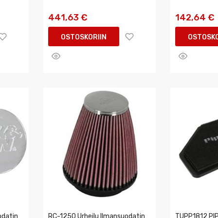
441,63 €
142,64 €
OSTOSKORIIN
OSTOSKO
odatin
RC-1250 Urheilu Ilmansuodatin
TUPP1812 PI