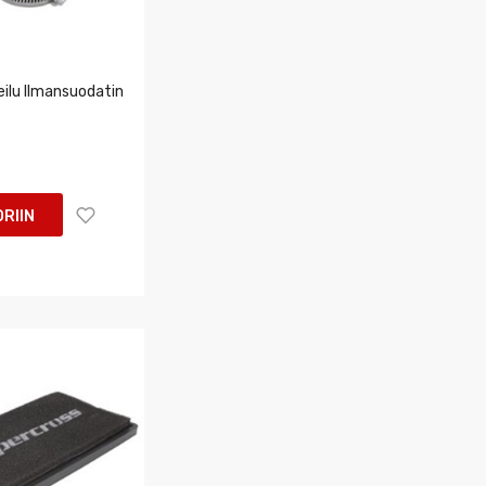
ilu Ilmansuodatin
RIIN