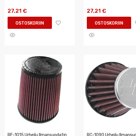
27,21 €
27,21 €
OSTOSKORIIN
OSTOSKORIIN
RF-1015 Urheilu Ilmansuodatin
RC-1090 Urheilu Ilmansu