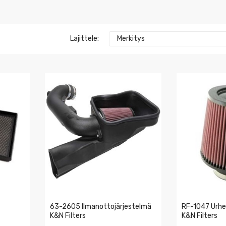
Lajittele:
Merkitys
63-2605 Ilmanottojärjestelmä
RF-1047 Urhe
K&N Filters
K&N Filters