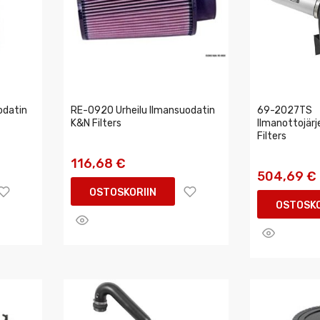
odatin
RE-0920 Urheilu Ilmansuodatin
69-2027TS
K&N Filters
Ilmanottojär
Filters
116,68 €
504,69 €
OSTOSKORIIN
OSTOSKO