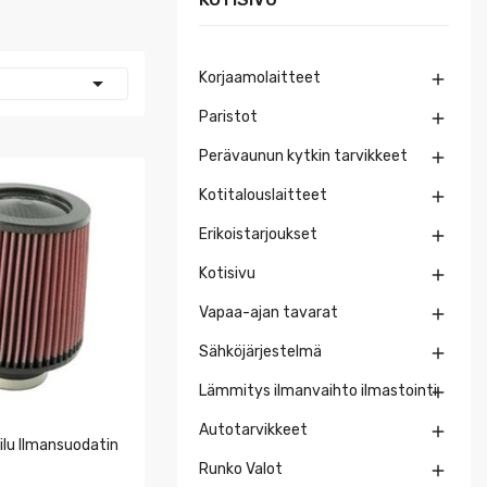
Korjaamolaitteet


Paristot

Perävaunun kytkin tarvikkeet

Kotitalouslaitteet

Erikoistarjoukset

Kotisivu

Vapaa-ajan tavarat

Sähköjärjestelmä

Lämmitys ilmanvaihto ilmastointi

Autotarvikkeet

ilu Ilmansuodatin
Runko Valot
