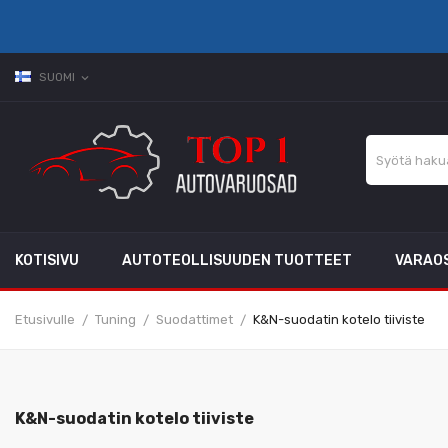
SUOMI
expand_more
KOTISIVU
AUTOTEOLLISUUDEN TUOTTEET
VARAO
Etusivulle
Tuning
Suodattimet
K&N-suodatin kotelo tiiviste
K&N-suodatin kotelo tiiviste