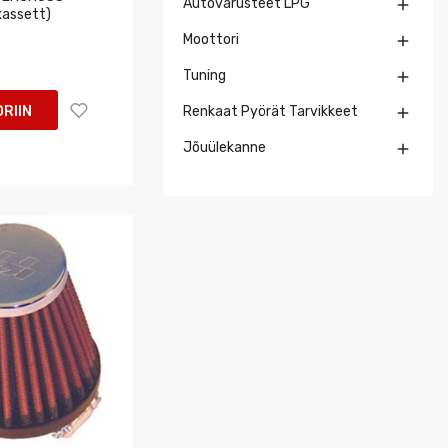
Autovarusteet LPG

(kassett)
Moottori

Tuning

RIIN
Renkaat Pyörät Tarvikkeet

Jõuülekanne
