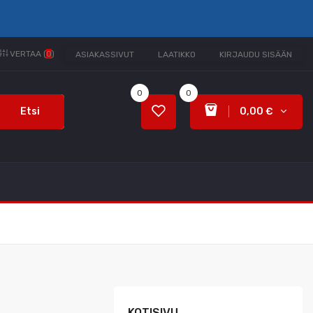
VERTAA (
0
)
ASIAKASSIVUT
LAATIKKO
KIRJAUDU SISÄÄN
0
0
Etsi
0,00 €
KOTISIVU