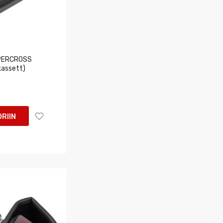
PERCROSS
(kassett)
RIIN