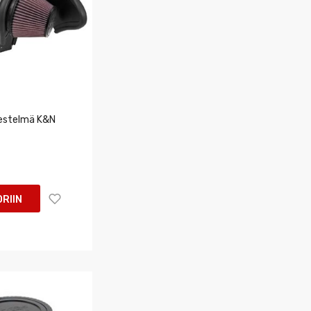
jestelmä K&N
RIIN