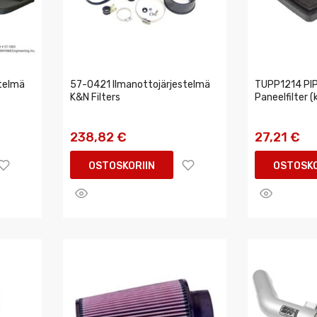
telmä
57-0421 Ilmanottojärjestelmä
TUPP1214 PI
K&N Filters
Paneelfilter 
238,82 €
27,21 €
OSTOSKORIIN
OSTOSKO