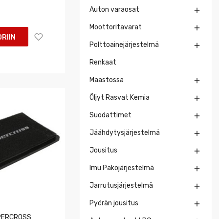
Auton varaosat

Moottoritavarat

RIIN
Polttoainejärjestelmä

Renkaat
Maastossa

Öljyt Rasvat Kemia

Suodattimet

Jäähdytysjärjestelmä

Jousitus

Imu Pakojärjestelmä

Jarrutusjärjestelmä

Pyörän jousitus

PERCROSS