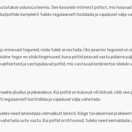
sutatakse sidurisüsteemis. See koosneb mitmest poltist, mis hoiavad si
Siduripoltide komplekti tuleks regulaarselt hooldada ja vajadusel välja 
palju erinevaid tegureid, mida tuleb arvestada. Üks peamisi tegureid on s
oluline tegur on sõidutingimused, kuna poltid peavad vastu pidama palj
kvaliteetsed ja vastupidavad poltid, mis vastavad konkreetse sõiduki 
aalne jõudlus ja pikaealisus. Kui poltid on kulunud või lõdvad, võib see 
 regulaarselt kontrollida ja vajadusel välja vahetada.
uleks need lahendada võimalikult kiiresti. Kõige tavalisemad probleemi
lja vahetada uute vastu. Kui poltid on lõtvunud, tuleks need eemaldada,