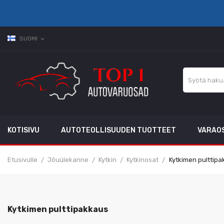
SUOMI
expand_more
KOTISIVU
AUTOTEOLLISUUDEN TUOTTEET
VARAO
Etusivulle
Jõuülekanne
Kytkin
Kytkinosat
Kytkimen pulttipa
Kytkimen pulttipakkaus