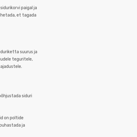
durikorvi paigal ja
vahetada, et tagada
iduriketta suurus ja
udele teguritele,
vajadustele.
põhjustada siduri
d on poltide
 puhastada ja