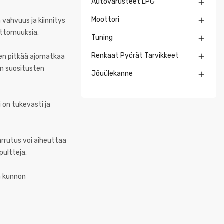
Autovarusteet LPG

Moottori

n vahvuus ja kiinnitys
nettomuuksia.
Tuning

Renkaat Pyörät Tarvikkeet

nnen pitkää ajomatkaa
an suositusten
Jõuülekanne

i on tukevasti ja
jarrutus voi aiheuttaa
pultteja.
en kunnon