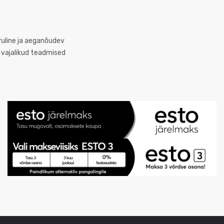
eruline ja aeganõudev
n vajalikud teadmised