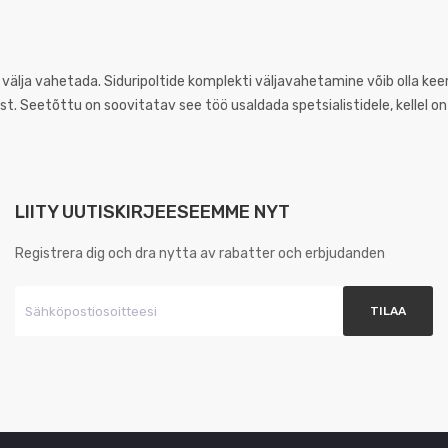
see välja vahetada. Siduripoltide komplekti väljavahetamine võib olla ke
st. Seetõttu on soovitatav see töö usaldada spetsialistidele, kellel o
LIITY UUTISKIRJEESEEMME NYT
Registrera dig och dra nytta av rabatter och erbjudanden