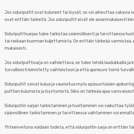
Jos siduripultit ovat kuluneet tai löysät, se voi aiheuttaa vakavia o
ovat erittäin tärkeitä. Jos siduripultit eivät ole asianmukaisesti 
Siduripulttisarjaa tulee tarkistaa säännöllisesti ja tarvittaessa hu
tai raskaan kuorman kuljettamista. On erittäin tärkeää varmistaa, e
mukaisesti.
Jos siduripulttisarja on vaihdettava, se tulee tehdä laadukkailla ja k
turvallisesti kiinnitetty vaihteistoon ja että ajoneuvo toimii turvall
Siduripultit voivat kulua ja vaurioitua myös epäsuotuisien ajokuntoje
pulttien kulumista ja löystymistä. Siksi on tärkeää ajaa varovaisesti 
Siduripoltin sarjan tarkistaminen ja huoltaminen voi vaikuttaa työl
säännöllinen tarkistaminen ja tarvittaessa vaihtaminen voi ennalt
Yhteenvetona voidaan todeta, että siduripoltin sarja on erittäin t