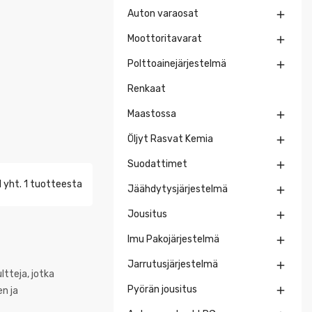
Auton varaosat

Moottoritavarat

Polttoainejärjestelmä

Renkaat
Maastossa

Öljyt Rasvat Kemia

Suodattimet

 yht. 1 tuotteesta
Jäähdytysjärjestelmä

Jousitus

Imu Pakojärjestelmä

Jarrutusjärjestelmä

ltteja, jotka
Pyörän jousitus

en ja