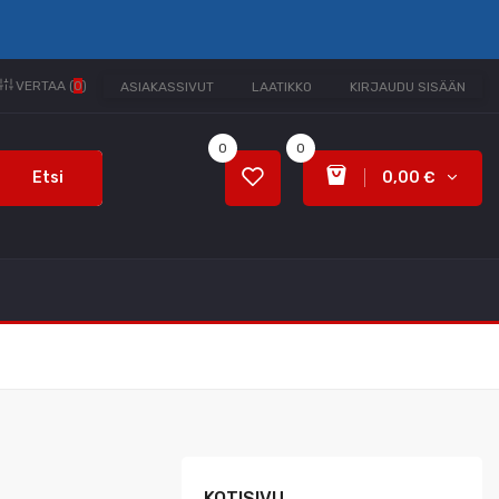
VERTAA (
0
)
ASIAKASSIVUT
LAATIKKO
KIRJAUDU SISÄÄN
0
0
Etsi
0,00 €
KOTISIVU