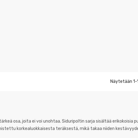
Näytetään 1-1
keä osa, joita ei voi unohtaa. Siduripoltin sarja sisältää erikokoisia pu
almistettu korkealuokkaisesta teräksestä, mikä takaa niiden kestävyyd