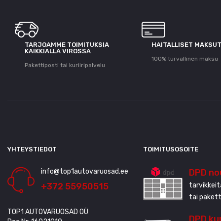
TARJOAMME TOIMITUKSIA
HAITALLISET MAKSU
KAIKKIALLA VIROSSA
100% turvallinen maksu
Pakettiposti tai kuriiripalvelu
YHTEYSTIEDOT
TOIMITUSOSOITE
info@top1autovaruosad.ee
DPD no
+372 55950515
tarvikkei
tai paket
TOP1 AUTOVARUOSAD OÜ
DPD kur