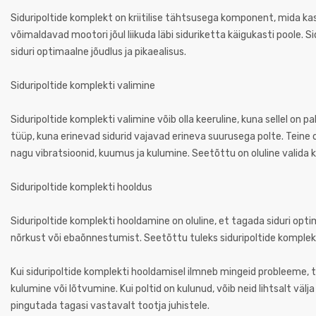
Siduripoltide komplekt on kriitilise tähtsusega komponent, mida ka
võimaldavad mootori jõul liikuda läbi siduriketta käigukasti poole. 
siduri optimaalne jõudlus ja pikaealisus.
Siduripoltide komplekti valimine
Siduripoltide komplekti valimine võib olla keeruline, kuna sellel on 
tüüp, kuna erinevad sidurid vajavad erineva suurusega polte. Teine 
nagu vibratsioonid, kuumus ja kulumine. Seetõttu on oluline valida 
Siduripoltide komplekti hooldus
Siduripoltide komplekti hooldamine on oluline, et tagada siduri optim
nõrkust või ebaõnnestumist. Seetõttu tuleks siduripoltide komplekti
Kui siduripoltide komplekti hooldamisel ilmneb mingeid probleeme, t
kulumine või lõtvumine. Kui poltid on kulunud, võib neid lihtsalt vä
pingutada tagasi vastavalt tootja juhistele.