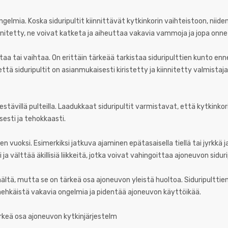
ngelmia. Koska siduripultit kiinnittävät kytkinkorin vaihteistoon, niide
kiinnitetty, ne voivat katketa ja aiheuttaa vakavia vammoja ja jopa on
oltaa tai vaihtaa. On erittäin tärkeää tarkistaa siduripulttien kunto e
ttä siduripultit on asianmukaisesti kiristetty ja kiinnitetty valmistaj
estävillä pulteilla. Laadukkaat siduripultit varmistavat, että kytkinkor
isesti ja tehokkaasti.
n vuoksi. Esimerkiksi jatkuva ajaminen epätasaisella tiellä tai jyrkkä 
ja välttää äkillisiä liikkeitä, jotka voivat vahingoittaa ajoneuvon siduri
äältä, mutta se on tärkeä osa ajoneuvon yleistä huoltoa. Siduripultti
aehkäistä vakavia ongelmia ja pidentää ajoneuvon käyttöikää.
ärkeä osa ajoneuvon kytkinjärjestelm