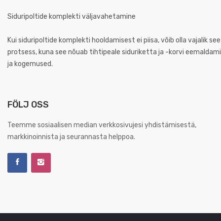
Siduripoltide komplekti väljavahetamine
Kui siduripoltide komplekti hooldamisest ei piisa, võib olla vajalik 
protsess, kuna see nõuab tihtipeale siduriketta ja -korvi eemaldami
ja kogemused.
FÖLJ OSS
Teemme sosiaalisen median verkkosivujesi yhdistämisestä,
markkinoinnista ja seurannasta helppoa.