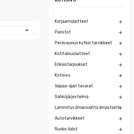
Korjaamolaitteet


Paristot

Perävaunun kytkin tarvikkeet

Kotitalouslaitteet

Erikoistarjoukset

Kotisivu

Vapaa-ajan tavarat

Sähköjärjestelmä

Lämmitys ilmanvaihto ilmastointi

Autotarvikkeet

Runko Valot
