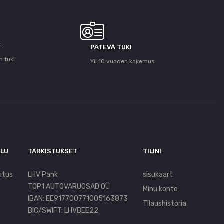
S
PÄTEVÄ TUKI
n tuki
Yli 10 vuoden kokemus
ELU
TARKISTUKSET
TILINI
utus
LHV Pank
sisukaart
TOP1 AUTOVARUOSAD OÜ
Minu konto
IBAN: EE917700771005163873
Tilaushistoria
BIC/SWIFT: LHVBEE22