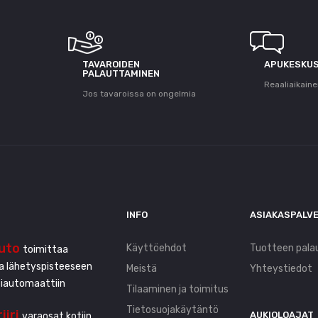
T
TAVAROIDEN
APUKESKU
PALAUTTAMINEN
Reaaliaikaine
Jos tavaroissa on ongelmia
INFO
ASIAKASPALV
uto
Käyttöehdot
Tuotteen pala
toimittaa
ta lähetyspisteeseen
Meistä
Yhteystiedot
tiautomaattiin
Tilaaminen ja toimitus
Tietosuojakäytäntö
iiri
AUKIOLOAJAT
varaosat kotiin