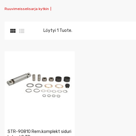
Ruuvimeisselisarja kytkin
|


Löytyi 1 Tuote.
STR-90810 Rem.komplekt siduri