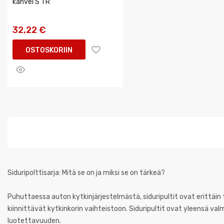
kahvel S TR
32,22 €
OSTOSKORIIN
Siduripolttisarja: Mitä se on ja miksi se on tärkeä?
Puhuttaessa auton kytkinjärjestelmästä, siduripultit ovat erittäin tär
kiinnittävät kytkinkorin vaihteistoon. Siduripultit ovat yleensä v
luotettavuuden.