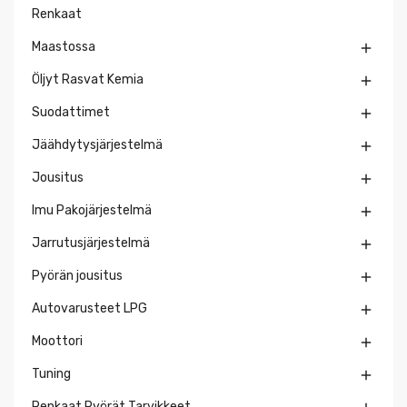
Renkaat
Maastossa

Öljyt Rasvat Kemia

Suodattimet

Jäähdytysjärjestelmä

Jousitus

Imu Pakojärjestelmä

Jarrutusjärjestelmä

Pyörän jousitus

Autovarusteet LPG

Moottori

Tuning

Renkaat Pyörät Tarvikkeet