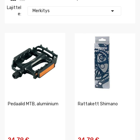
Lajittel

Merkitys
E:
Pedaalid MTB, alumiinium
Rattakett Shimano
24,79 €
24,79 €