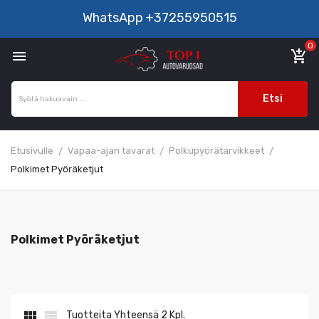
WhatsApp
+37255950515
0

add_shopping_cart
Etsi
Etusivulle
Vapaa-ajan tavarat
Polkupyörätarvikkeet
Polkimet Pyöräketjut
Polkimet Pyöräketjut


Tuotteita Yhteensä 2 Kpl.