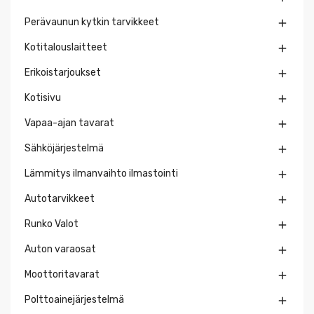
Perävaunun kytkin tarvikkeet

Kotitalouslaitteet

Erikoistarjoukset

Kotisivu

Vapaa-ajan tavarat

Sähköjärjestelmä

Lämmitys ilmanvaihto ilmastointi

Autotarvikkeet

Runko Valot

Auton varaosat

Moottoritavarat

Polttoainejärjestelmä
