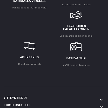
KAIKKIALLA VIROSSA
100% turvallinen maksu
Pakettiposti tai kuriiripalvelu
TAVAROIDEN
PALAUTTAMINEN
Jos tavaroissa on ongelmia
APUKESKUS
PÄTEVÄ TUKI
Reaaliaikainen tuki
Yli 10 vuoden kokemus
YHTEYSTIEDOT
keyboard_arrow_down
TOIMITUSOSOITE
keyboard_arrow_down