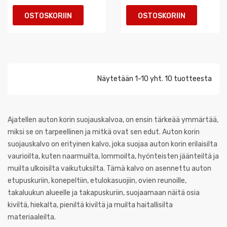
OSTOSKORIIN
OSTOSKORIIN
Näytetään 1-10 yht. 10 tuotteesta
Ajatellen auton korin suojauskalvoa, on ensin tärkeää ymmärtää,
miksi se on tarpeellinen ja mitkä ovat sen edut. Auton korin
suojauskalvo on erityinen kalvo, joka suojaa auton korin erilaisilta
vaurioilta, kuten naarmuilta, lommoilta, hyönteisten jäänteiltä ja
muilta ulkoisilta vaikutuksilta. Tämä kalvo on asennettu auton
etupuskuriin, konepeltiin, etulokasuojiin, ovien reunoille,
takaluukun alueelle ja takapuskuriin, suojaamaan näitä osia
kiviltä, hiekalta, pieniltä kiviltä ja muilta haitallisilta
materiaaleilta.