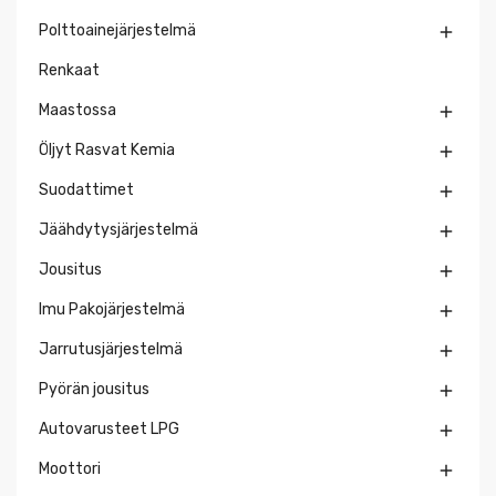
Polttoainejärjestelmä

Renkaat
Maastossa

Öljyt Rasvat Kemia

Suodattimet

Jäähdytysjärjestelmä

Jousitus

Imu Pakojärjestelmä

Jarrutusjärjestelmä

Pyörän jousitus

Autovarusteet LPG

Moottori
