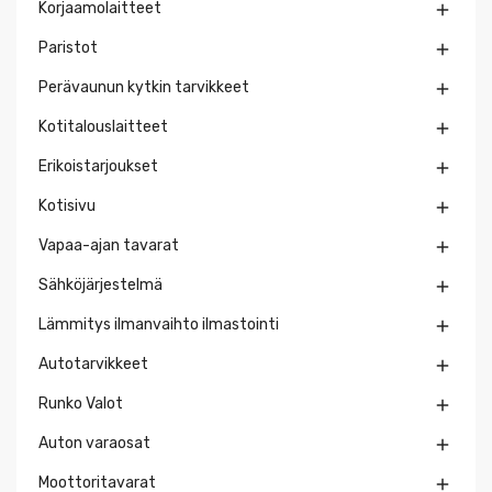
Korjaamolaitteet

Paristot

Perävaunun kytkin tarvikkeet

Kotitalouslaitteet

Erikoistarjoukset

Kotisivu

Vapaa-ajan tavarat

Sähköjärjestelmä

Lämmitys ilmanvaihto ilmastointi

Autotarvikkeet

Runko Valot

Auton varaosat

Moottoritavarat
