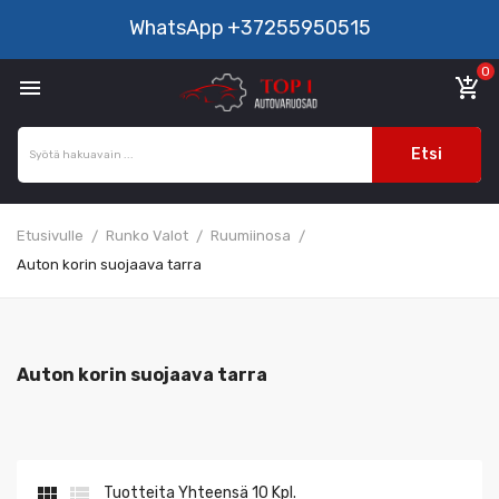
WhatsApp
+37255950515
0

add_shopping_cart
Etsi
Etusivulle
Runko Valot
Ruumiinosa
Auton korin suojaava tarra
Auton korin suojaava tarra


Tuotteita Yhteensä 10 Kpl.