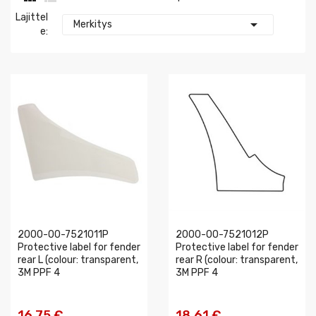
Lajittel

Merkitys
E:
2000-00-7521011P
2000-00-7521012P
Protective label for fender
Protective label for fender
rear L (colour: transparent,
rear R (colour: transparent,
3M PPF 4
3M PPF 4
16,75 €
18,61 €