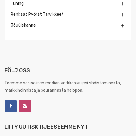
Tuning

Renkaat Pyörät Tarvikkeet

Jõuülekanne

FÖLJ OSS
Teemme sosiaalisen median verkkosivujesi yhdistämisestä,
markkinoinnista ja seurannasta helppoa.
LIITY UUTISKIRJEESEEMME NYT