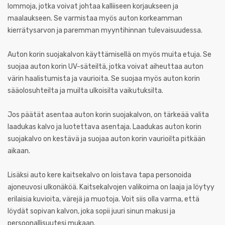
lommoja, jotka voivat johtaa kalliiseen korjaukseen ja
maalaukseen. Se varmistaa myös auton korkeamman
kierrätysarvon ja paremman myyntihinnan tulevaisuudessa.
Auton korin suojakalvon käyttämisellä on myös muita etuja. Se
suojaa auton korin UV-säteiltä, jotka voivat aiheuttaa auton
värin haalistumista ja vaurioita. Se suojaa myös auton korin
sääolosuhteilta ja muilta ulkoisilta vaikutuksilta.
Jos päätät asentaa auton korin suojakalvon, on tärkeää valita
laadukas kalvo ja luotettava asentaja. Laadukas auton korin
suojakalvo on kestävä ja suojaa auton korin vaurioilta pitkään
aikaan.
Lisäksi auto kere kaitsekalvo on loistava tapa personoida
ajoneuvosi ulkonäköä. Kaitsekalvojen valikoima on laaja ja löytyy
erilaisia kuvioita, värejä ja muotoja. Voit siis olla varma, että
löydät sopivan kalvon, joka sopii juuri sinun makusi ja
persoonallisuutesi mukaan.