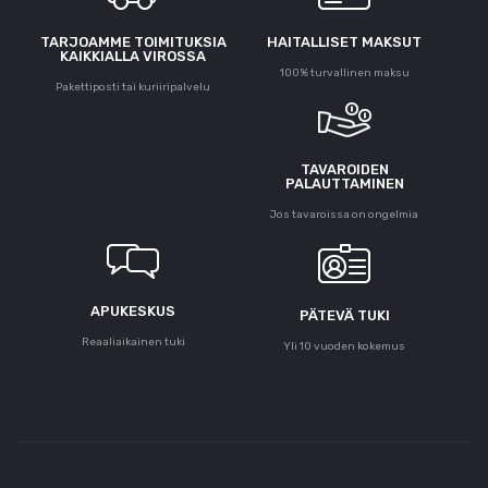
TARJOAMME TOIMITUKSIA
HAITALLISET MAKSUT
KAIKKIALLA VIROSSA
100% turvallinen maksu
Pakettiposti tai kuriiripalvelu
TAVAROIDEN
PALAUTTAMINEN
Jos tavaroissa on ongelmia
APUKESKUS
PÄTEVÄ TUKI
Reaaliaikainen tuki
Yli 10 vuoden kokemus