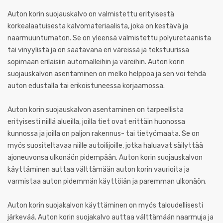
Auton korin suojauskalvo on valmistettu erityisestä
korkealaatuisesta kalvomateriaalista, joka on kestävä ja
naarmuuntumaton. Se on yleensä valmistettu polyuretaanista
tai vinyylistä ja on saatavana eri väreissä ja tekstuurissa
sopimaan erilaisiin automalleihin ja väreihin. Auton korin
suojauskalvon asentaminen on melko helppoa ja sen voi tehdä
auton edustalla tai erikoistuneessa korjaamossa.
Auton korin suojauskalvon asentaminen on tarpeellista
erityisesti niillä alueilla, joilla tiet ovat erittäin huonossa
kunnossa ja joilla on paljon rakennus- tai tietyömaata. Se on
myös suositeltavaa niille autoilijoille, jotka haluavat säilyttää
ajoneuvonsa ulkonäön pidempään. Auton korin suojauskalvon
käyttäminen auttaa välttämään auton korin vaurioita ja
varmistaa auton pidemmän käyttöiän ja paremman ulkonäön.
Auton korin suojakalvon käyttäminen on myös taloudellisesti
järkevää. Auton korin suojakalvo auttaa välttämään naarmuja ja