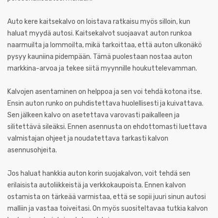
Auto kere kaitsekalvo on loistava ratkaisu myös silloin, kun
haluat myydä autosi. Kaitsekalvot suojaavat auton runkoa
naarmuilta ja lommoilta, mikä tarkoittaa, että auton ulkonäkö
pysyy kauniina pidempään. Tämä puolestaan nostaa auton
markkina-arvoa ja tekee siitä myynnille houkuttelevamman.
Kalvojen asentaminen on helppoa ja sen voi tehdä kotona itse.
Ensin auton runko on puhdistettava huolellisesti ja kuivattava.
Sen jälkeen kalvo on asetettava varovasti paikalleen ja
silitettävä sileäksi. Ennen asennusta on ehdottomasti luettava
valmistajan ohjeet ja noudatettava tarkasti kalvon
asennusohjeita.
Jos haluat hankkia auton korin suojakalvon, voit tehdä sen
erilaisista autoliikkeistä ja verkkokaupoista. Ennen kalvon
ostamista on tärkeää varmistaa, että se sopii juuri sinun autosi
malliin ja vastaa toiveitasi. On myös suositeltavaa tutkia kalvon