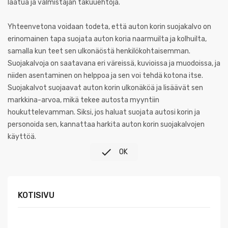
laatua ja valmistajan takuuehtoja.
Yhteenvetona voidaan todeta, että auton korin suojakalvo on
erinomainen tapa suojata auton koria naarmuilta ja kolhuilta,
samalla kun teet sen ulkonäöstä henkilökohtaisemman.
Suojakalvoja on saatavana eri väreissä, kuvioissa ja muodoissa, ja
niiden asentaminen on helppoa ja sen voi tehdä kotona itse.
Suojakalvot suojaavat auton korin ulkonäköä ja lisäävät sen
markkina-arvoa, mikä tekee autosta myyntiin
houkuttelevamman. Siksi, jos haluat suojata autosi korin ja
personoida sen, kannattaa harkita auton korin suojakalvojen
käyttöä.

OK
KOTISIVU