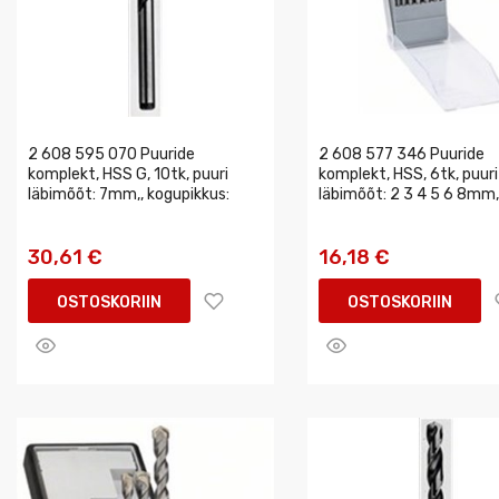
2 608 595 070 Puuride
2 608 577 346 Puuride
komplekt, HSS G, 10tk, puuri
komplekt, HSS, 6tk, puuri
läbimõõt: 7mm,, kogupikkus:
läbimõõt: 2 3 4 5 6 8mm,
30,61 €
16,18 €
OSTOSKORIIN
OSTOSKORIIN