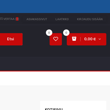
VERTAA (
0
)
ASIAKASSIVUT
LAATIKKO
KIRJAUDU SISÄÄN
0
0
Etsi
0,00 €
KOTISIVU