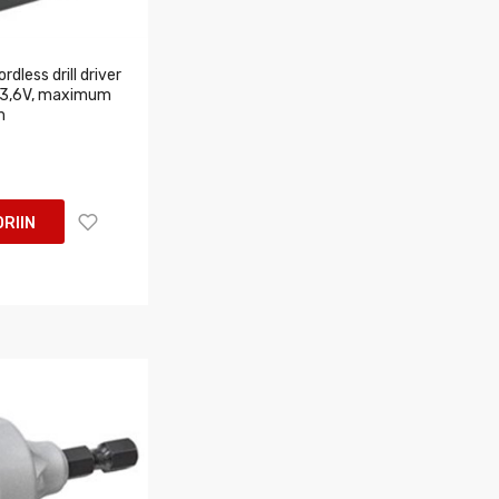
dless drill driver
: 3,6V, maximum
m
RIIN