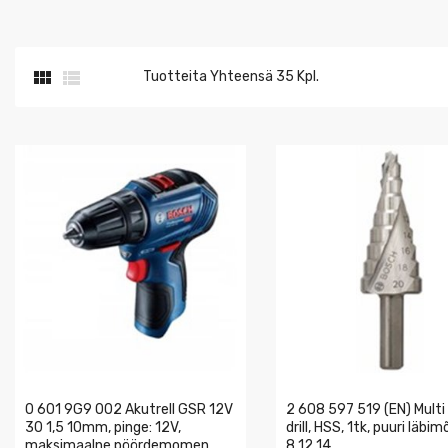


Tuotteita Yhteensä 35 Kpl.
0 601 9G9 002 Akutrell GSR 12V
2 608 597 519 (EN) Multi
30 1,5 10mm, pinge: 12V,
drill, HSS, 1tk, puuri läbim
maksimaalne pöördemomen
8 12 14