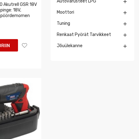
Autovarusteet LPG

0 Akutrell GSR 18V
pinge: 18V,
Moottori

 pöördemomen
Tuning

Renkaat Pyörät Tarvikkeet

RIIN
Jõuülekanne
