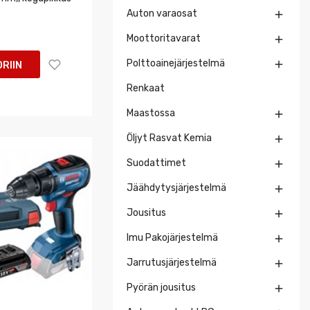
Auton varaosat

Moottoritavarat

Polttoainejärjestelmä

RIIN
Renkaat
Maastossa

Öljyt Rasvat Kemia

Suodattimet

Jäähdytysjärjestelmä

Jousitus

Imu Pakojärjestelmä

Jarrutusjärjestelmä

Pyörän jousitus
