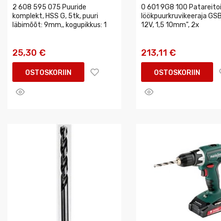
2 608 595 075 Puuride
0 601 9G8 100 Patareito
komplekt, HSS G, 5tk, puuri
löökpuurkruvikeeraja GSB
läbimõõt: 9mm,, kogupikkus: 1
12V, 1,5 10mm", 2x
25,30 €
213,11 €
OSTOSKORIIN
OSTOSKORIIN