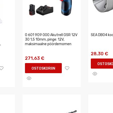
0 601 9G9 000 Akutrell GSR 12V
SEA DB04 ko
30 1,5 10mm, pinge: 12V,
,
maksimaalne pöördemomen
28,30 €
271,63 €
OSTOSKO
OSTOSKORIIN