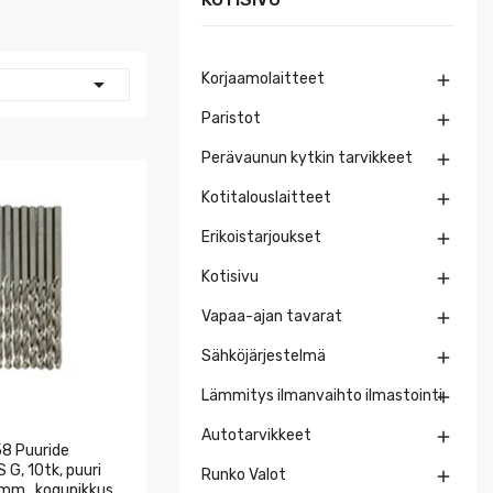
Korjaamolaitteet


Paristot

Perävaunun kytkin tarvikkeet

Kotitalouslaitteet

Erikoistarjoukset

Kotisivu

Vapaa-ajan tavarat

Sähköjärjestelmä

Lämmitys ilmanvaihto ilmastointi

Autotarvikkeet

8 Puuride
 G, 10tk, puuri
Runko Valot

5mm,, kogupikkus