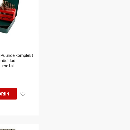
 Puuride komplekt,
 mõeldud
: metall
RIIN