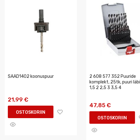
SAAD1402 koonuspuur
2 608 577 352 Puuride
komplekt, 25tk, puuri läb
1,5 2 2,5 3 3,5 4
21,99 €
47,85 €
OSTOSKORIIN
OSTOSKORIIN