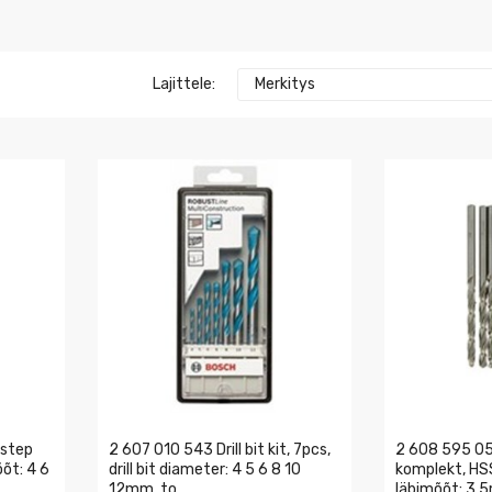
Lajittele:
Merkitys
 step
2 607 010 543 Drill bit kit, 7pcs,
2 608 595 05
õõt: 4 6
drill bit diameter: 4 5 6 8 10
komplekt, HSS
12mm, to
läbimõõt: 3,