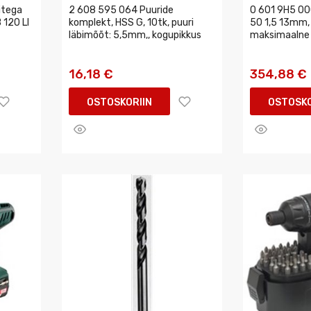
itega
2 608 595 064 Puuride
0 601 9H5 00
 120 LI
komplekt, HSS G, 10tk, puuri
50 1,5 13mm, 
läbimõõt: 5,5mm,, kogupikkus
maksimaalne
16,18 €
354,88 €
OSTOSKORIIN
OSTOSKO