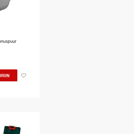
onuspuur
RIIN