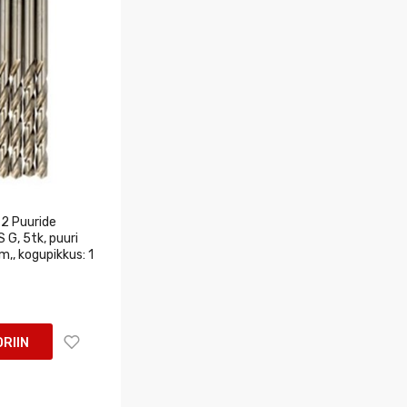
2 Puuride
 G, 5tk, puuri
,, kogupikkus: 1
RIIN