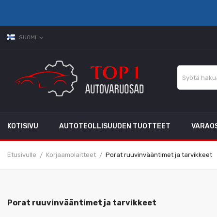
SUOMI
expand_more
KOTISIVU
AUTOTEOLLISUUDEN TUOTTEET
VARAO
Etusivulle
Korjaamolaitteet
Porat ruuvinvääntimet ja tarvikkeet
Porat ruuvinvääntimet ja tarvikkeet