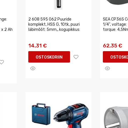
inge:
2 608 595 062 Puuride
SEA CP36S Cor
komplekt, HSS G, 10tk, puuri
1/4", voltage
x 2 Ah
läbimõõt: 5mm,, kogupikkus:
torque: 4,5N
14,31 €
62,35 €
OSTOSKORIIN
OSTOSKO