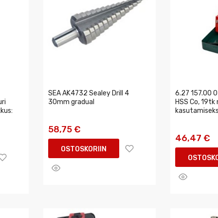
SEA AK4732 Sealey Drill 4
6.27 157.00 0
ri
30mm gradual
HSS Co, 19tk
kus:
kasutamiseks
58,75 €
46,47 €
OSTOSKORIIN
OSTOSKO