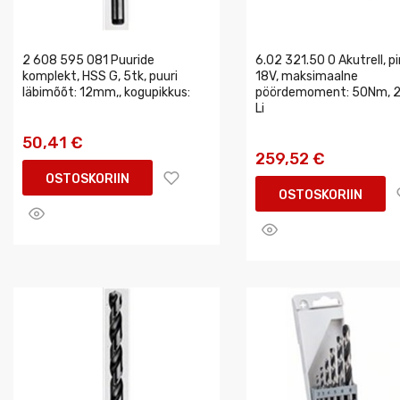
2 608 595 081 Puuride
6.02 321.50 0 Akutrell, p
komplekt, HSS G, 5tk, puuri
18V, maksimaalne
läbimõõt: 12mm,, kogupikkus:
pöördemoment: 50Nm, 2 
Li
50,41 €
259,52 €
OSTOSKORIIN
OSTOSKORIIN