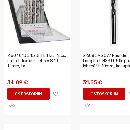
2 607 010 545 Drill bit kit, 7pcs,
2 608 595 077 Puuride
drill bit diameter: 4 5 6 8 10
komplekt, HSS G, 5tk, puu
12mm, to
läbimõõt: 10mm,, kogupik
34,89 €
31,85 €
OSTOSKORIIN
OSTOSKORIIN