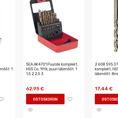
SEA AK4701 Puuride komplekt,
2 608 595 07
imõõt: 1
HSS Co, 19tk, puuri läbimõõt: 1
komplekt, HSS
1,5 2 2,5 3
läbimõõt: 8mm
62,95 €
17,44 €
OSTOSKORIIN
OSTOSKO