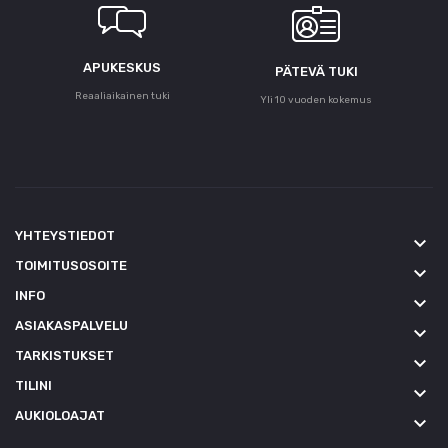
APUKESKUS
PÄTEVÄ TUKI
Reaaliaikainen tuki
Yli 10 vuoden kokemus
YHTEYSTIEDOT
keyboard_arrow_down
TOIMITUSOSOITE
keyboard_arrow_down
INFO
keyboard_arrow_down
ASIAKASPALVELU
keyboard_arrow_down
TARKISTUKSET
keyboard_arrow_down
TILINI
keyboard_arrow_down
AUKIOLOAJAT
keyboard_arrow_down