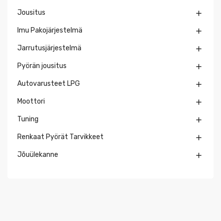
Jousitus

Imu Pakojärjestelmä

Jarrutusjärjestelmä

Pyörän jousitus

Autovarusteet LPG

Moottori

Tuning

Renkaat Pyörät Tarvikkeet

Jõuülekanne
