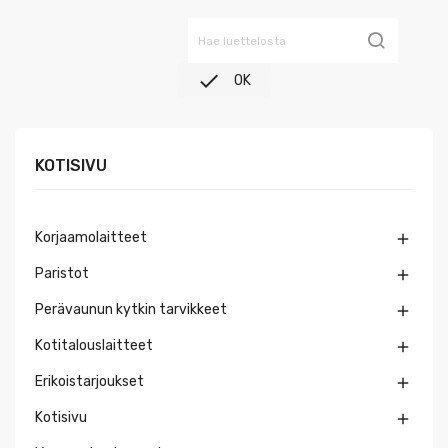

OK
KOTISIVU
Korjaamolaitteet

Paristot

Perävaunun kytkin tarvikkeet

Kotitalouslaitteet

Erikoistarjoukset

Kotisivu
