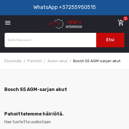
WhatsApp
+37255950515
0

add_shopping_cart
Etsi
Etusivulle
Paristot
Auton akut
Bosch S5 AGM-sarjan akut
Bosch S5 AGM-sarjan akut
Pahoittelemme häiriötä.
Hae tuotetta uudestaan