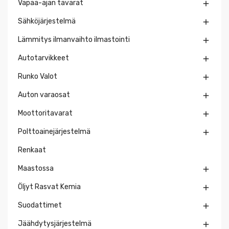
Vapaa-ajan tavarat

Sähköjärjestelmä

Lämmitys ilmanvaihto ilmastointi

Autotarvikkeet

Runko Valot

Auton varaosat

Moottoritavarat

Polttoainejärjestelmä

Renkaat
Maastossa

Öljyt Rasvat Kemia

Suodattimet

Jäähdytysjärjestelmä
