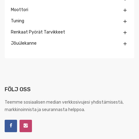
Moottori

Tuning

Renkaat Pyörät Tarvikkeet

Jõuülekanne

FÖLJ OSS
Teemme sosiaalisen median verkkosivujesi yhdistämisestä,
markkinoinnista ja seurannasta helppoa.