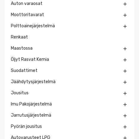
Auton varaosat

Moottoritavarat

Polttoainejärjestelmä

Renkaat
Maastossa

Öljyt Rasvat Kemia

Suodattimet

Jäähdytysjärjestelmä

Jousitus

Imu Pakojärjestelmä

Jarrutusjärjestelmä

Pyörän jousitus

Autovarusteet LPG
