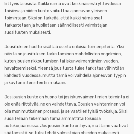
liittyvistä osista. Kaikki nämä ovat keskinäisesti yhteydessä
toisiinsa ja niiden kunto vaikuttaa ajoneuvon yleiseen
toimintaan. Siksi on tärkeää, että kaikki nämä osat
tarkastetaan ja huolletaan säännöllisesti valmistajan
suositusten mukaisesti.
Jousituksen huolto sisältää useita erilaisia toimenpiteitä. Yksi
näistä on jousituksen tarkistaminen mahdollisten ongelmien,
kuten jousien rikkoutumisen tai iskunvaimentimien vuodon,
havaitsemiseksi. Yleensä jousitusta tulee tarkistaa vähintään
kahdesti vuodessa, mutta tämä voi vaihdella ajoneuvon tyypin
ja käytön intensiteetin mukaan.
Jos jousien kunto on huono tai jos iskunvaimentimien toiminta ei
ole enää riittävää, ne on vaihdettava. Jousien vaihtaminen voi
olla monimutkainen prosessi, ja se vaatii erityisiä työkaluja. Siksi
suositellaan tekemään tämä ammattitaitoisessa
autokorjaamossa. Jos jousien kunto on hyvä, mutta ne vaativat
säätämistä, se tulisi tehdä valmistajan ohjeiden mukaisesti.