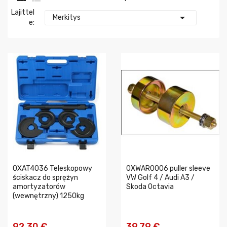
Lajittel

Merkitys
E:
0XAT4036 Teleskopowy
0XWAR0006 puller sleeve
ściskacz do sprężyn
VW Golf 4 / Audi A3 /
amortyzatorów
Skoda Octavia
(wewnętrzny) 1250kg
92,30 €
39,79 €