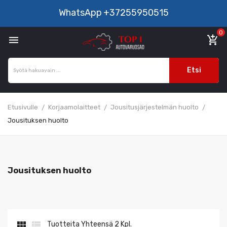
WhatsApp
+37255950515
0

add_shopping_cart
Etsi
Etusivulle
Korjaamolaitteet
Jousitusjärjestelmän huolto
Jousituksen huolto
Jousituksen huolto


Tuotteita Yhteensä 2 Kpl.