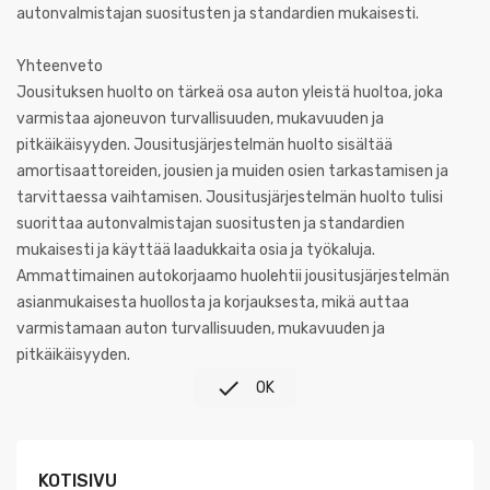
autonvalmistajan suositusten ja standardien mukaisesti.
Yhteenveto
Jousituksen huolto on tärkeä osa auton yleistä huoltoa, joka
varmistaa ajoneuvon turvallisuuden, mukavuuden ja
pitkäikäisyyden. Jousitusjärjestelmän huolto sisältää
amortisaattoreiden, jousien ja muiden osien tarkastamisen ja
tarvittaessa vaihtamisen. Jousitusjärjestelmän huolto tulisi
suorittaa autonvalmistajan suositusten ja standardien
mukaisesti ja käyttää laadukkaita osia ja työkaluja.
Ammattimainen autokorjaamo huolehtii jousitusjärjestelmän
asianmukaisesta huollosta ja korjauksesta, mikä auttaa
varmistamaan auton turvallisuuden, mukavuuden ja
pitkäikäisyyden.

OK
KOTISIVU