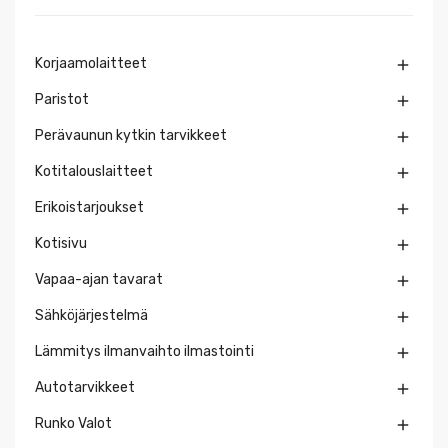
Korjaamolaitteet

Paristot

Perävaunun kytkin tarvikkeet

Kotitalouslaitteet

Erikoistarjoukset

Kotisivu

Vapaa-ajan tavarat

Sähköjärjestelmä

Lämmitys ilmanvaihto ilmastointi

Autotarvikkeet

Runko Valot
