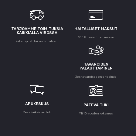
TARJOAMME TOIMITUKSIA
HAITALLISET MAKSUT
KAIKKIALLA VIROSSA
100% turvallinen maksu
Pakettiposti tai kuriiripalvelu
TAVAROIDEN
PALAUTTAMINEN
Jos tavaroissa on ongelmia
APUKESKUS
PÄTEVÄ TUKI
Reaaliaikainen tuki
Yli 10 vuoden kokemus