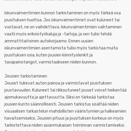
Iskunvaimentimien kunnon tarkistaminen on myös tärkeä osa
jousituksen huoltoa. Jos iskunvaimentimet ovat kuluneet tai
vuotavat, ne on vaihdettava. Iskunvaimentimien vaihtaminen
vaatii myös erikoistyökaluja ja -taitoja, ja sen tulisi tehdä
ammattitaitoinen autokorjaamo. Ennen uusien
iskunvaimentimien asentamista tulisi myös tarkistaa muita
jousituksen osia, kuten jousien kiinnityslenkit ja
tasapainotangot, varmistaakseen niiden kunnon.
Jousien tarkistaminen
Jouset tukevat auton painoa ja varmistavat jousituksen
joustavuuden. Kuluneet tai rikkoutuneet jouset voivat heikentää
ajomukavuutta ja ajettavuutta. Siksi on tärkeää tarkistaa
jousien kunto säännöllisesti. Jousien tarkistus sisältää niiden
visuaalisen tarkastelun mahdollisten vääristymien ja halkeamien
havaitsemiseksi. Jousien pituus ja jousituksen korkeus on myös
tarkistettava niiden asianmukaisen toiminnan varmistamiseksi.