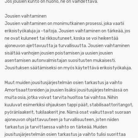
Jos jousien kunto on huono, ne on vaihdettava.
Jousien vaihtaminen
Jousien vaihtaminen on monimutkainen prosessi, joka vaatii
erikoistyökaluja ja -taitoja. Jousien vaihtaminen on tärkeää, jos
ne ovat kuluneet tai rikkoutuneet, koska se voi heikentää
ajoneuvon ajettavuutta ja turvallisuutta. Jousien vaihtaminen
sisältää vanhojen jousien poistamisen ja uusien jousien
asentamisen autonvalmistajan suositusten mukaisesti.
Jousituksen säätämiseksi on myös käytettävä erikoistyökaluja.
Muut muiden jousitusjärjestelmän osien tarkastus ja vaihto
Amortisaattoreiden ja jousien lisäksi jousitusjärjestelmässä on
muita osia, jotka voivat tarvita huoltoa tai vaihtoa. Niihin
kuuluvat esimerkiksi ohjauksen tappi päät, stabilisaattoritangot,
pyöränlaakerit, tukilaakerit jne. Nämä osat vaikuttavat suoraan
ajoneuvon ohjattavuuteen ja turvallisuuteen, joten niiden
tarkastus ja tarvittaessa vaihto on tärkeää. Muiden
jousitusjärjestelmän osien tarkastus ja vaihto tulisi suorittaa