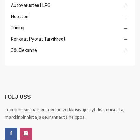
Autovarusteet LPG

Moottori

Tuning

Renkaat Pyörät Tarvikkeet

Jõuülekanne

FÖLJ OSS
Teemme sosiaalisen median verkkosivujesi yhdistämisestä,
markkinoinnista ja seurannasta helppoa.