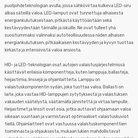
puolijohdeteknologian avulla, jossa sähkövirtaa kulkeva LED-siru
alkaa säteillä valoa. LED-lamput ovat tunnettuja alhaisesta
energiankulutuksestaan, pitkästä käyttöiästään sekä
kestävyydestään tärinälle ja iskuille. Ne ovat tulleet yhä
suositummaksi valinnaksi autoteollisuudessa niiden alhaisen
energiankulutuksen, pitkäaikaisen kestävyyden ja kyvyn tuottaa
kirkasta ja intensiivistä valoa ansiosta.
HID- ja LED-teknologian osat autojen valaistusjärjestelmissä
käsittävät erilaisia komponentteja, kuten lamppuja, ballasteja,
heijastimia, linssejä ja ohjainlaitteita. Lamppu on
valaistuskomponentin sydän, joka tuottaa valoa. Ballasti on
laite, joka vastaa HID-lamppujen sytytyksestä ja valaistuksen
vakauden säätelystä, säätämällä jännitettä ja virtaa lampulle.
Heijastimet ja linssit ovat osia, jotka auttavat ohjaamaan valoa
oikeaan suuntaan ja varmistavat optimaaliset valaistuskuviot
tiellä. Ohjainlaitteet ovat vastuussa valaistuskomponenttien
toiminnasta ja ohjauksesta, mukaan lukien mahdollistavat