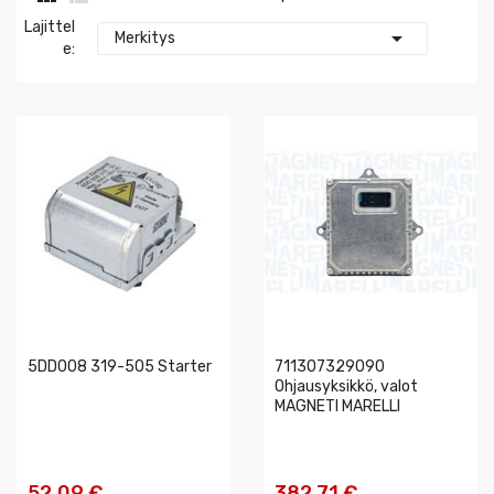
Lajittel

Merkitys
E:
5DD008 319-505 Starter
711307329090
Ohjausyksikkö, valot
MAGNETI MARELLI
52,09 €
382,71 €