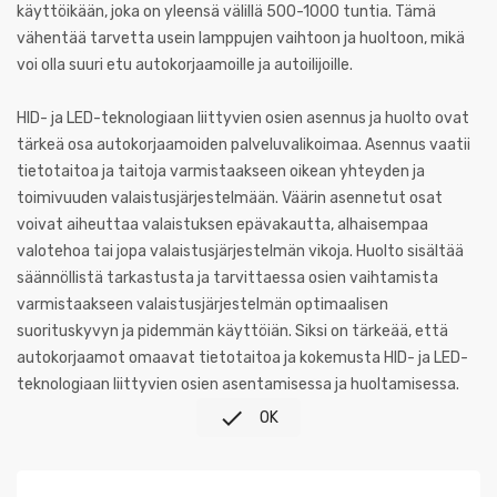
käyttöikään, joka on yleensä välillä 500-1000 tuntia. Tämä
vähentää tarvetta usein lamppujen vaihtoon ja huoltoon, mikä
voi olla suuri etu autokorjaamoille ja autoilijoille.
HID- ja LED-teknologiaan liittyvien osien asennus ja huolto ovat
tärkeä osa autokorjaamoiden palveluvalikoimaa. Asennus vaatii
tietotaitoa ja taitoja varmistaakseen oikean yhteyden ja
toimivuuden valaistusjärjestelmään. Väärin asennetut osat
voivat aiheuttaa valaistuksen epävakautta, alhaisempaa
valotehoa tai jopa valaistusjärjestelmän vikoja. Huolto sisältää
säännöllistä tarkastusta ja tarvittaessa osien vaihtamista
varmistaakseen valaistusjärjestelmän optimaalisen
suorituskyvyn ja pidemmän käyttöiän. Siksi on tärkeää, että
autokorjaamot omaavat tietotaitoa ja kokemusta HID- ja LED-
teknologiaan liittyvien osien asentamisessa ja huoltamisessa.

OK