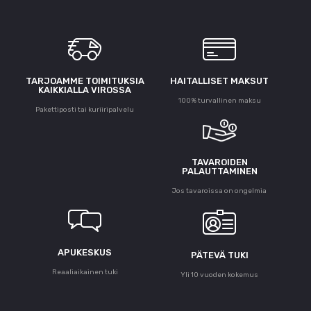
TARJOAMME TOIMITUKSIA
HAITALLISET MAKSUT
KAIKKIALLA VIROSSA
100% turvallinen maksu
Pakettiposti tai kuriiripalvelu
TAVAROIDEN
PALAUTTAMINEN
Jos tavaroissa on ongelmia
APUKESKUS
PÄTEVÄ TUKI
Reaaliaikainen tuki
Yli 10 vuoden kokemus