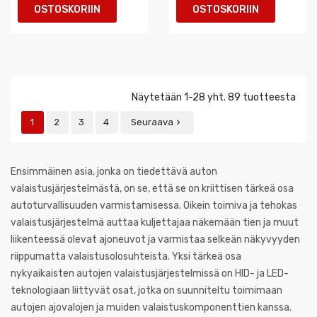
OSTOSKORIIN
OSTOSKORIIN
Näytetään 1-28 yht. 89 tuotteesta
1
2
3
4
Seuraava

Ensimmäinen asia, jonka on tiedettävä auton
valaistusjärjestelmästä, on se, että se on kriittisen tärkeä osa
autoturvallisuuden varmistamisessa. Oikein toimiva ja tehokas
valaistusjärjestelmä auttaa kuljettajaa näkemään tien ja muut
liikenteessä olevat ajoneuvot ja varmistaa selkeän näkyvyyden
riippumatta valaistusolosuhteista. Yksi tärkeä osa
nykyaikaisten autojen valaistusjärjestelmissä on HID- ja LED-
teknologiaan liittyvät osat, jotka on suunniteltu toimimaan
autojen ajovalojen ja muiden valaistuskomponenttien kanssa.