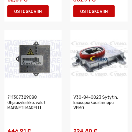
OSTOSKORIIN
OSTOSKORIIN
711307329088
V30-84-0023 Sytytin,
Ohjausyksikkö, valot
kaasupurkauslamppu
MAGNETI MARELLI
VEMO
446,91 €
224,80 €