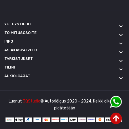
YHTEYSTIEDOT
keyboard_arrow_down
TOIMITUSOSOITE
keyboard_arrow_down
INFO
keyboard_arrow_down
ASIAKASPALVELU
keyboard_arrow_down
TARKISTUKSET
keyboard_arrow_down
TILINI
keyboard_arrow_down
AUKIOLOAJAT
keyboard_arrow_down
Luonut
3QStudio
© Autoriõigus 2020 - 2024. Kaikki oikeudet
pidätetään