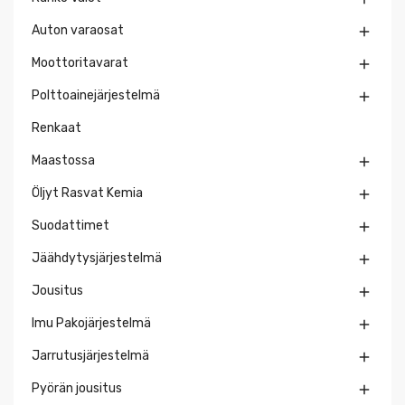
Auton varaosat

Moottoritavarat

Polttoainejärjestelmä

Renkaat
Maastossa

Öljyt Rasvat Kemia

Suodattimet

Jäähdytysjärjestelmä

Jousitus

Imu Pakojärjestelmä

Jarrutusjärjestelmä

Pyörän jousitus
