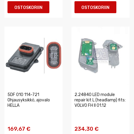
OSTOSKORIIN
OSTOSKORIIN
5DF 010 114-721
2.24840 LED module
Ohjausyksikkö, ajovalo
repair kit L (headlamp) fits:
HELLA
VOLVO FH II 01.12
169,67 €
234,30 €