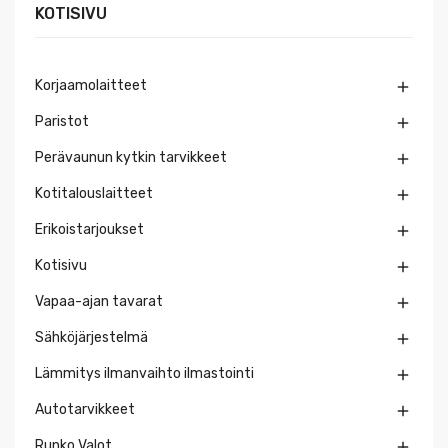
KOTISIVU
Korjaamolaitteet

Paristot

Perävaunun kytkin tarvikkeet

Kotitalouslaitteet

Erikoistarjoukset

Kotisivu

Vapaa-ajan tavarat

Sähköjärjestelmä

Lämmitys ilmanvaihto ilmastointi

Autotarvikkeet

Runko Valot
