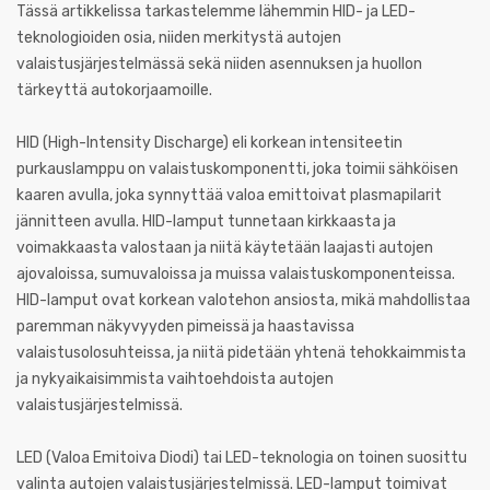
Tässä artikkelissa tarkastelemme lähemmin HID- ja LED-
teknologioiden osia, niiden merkitystä autojen
valaistusjärjestelmässä sekä niiden asennuksen ja huollon
tärkeyttä autokorjaamoille.
HID (High-Intensity Discharge) eli korkean intensiteetin
purkauslamppu on valaistuskomponentti, joka toimii sähköisen
kaaren avulla, joka synnyttää valoa emittoivat plasmapilarit
jännitteen avulla. HID-lamput tunnetaan kirkkaasta ja
voimakkaasta valostaan ja niitä käytetään laajasti autojen
ajovaloissa, sumuvaloissa ja muissa valaistuskomponenteissa.
HID-lamput ovat korkean valotehon ansiosta, mikä mahdollistaa
paremman näkyvyyden pimeissä ja haastavissa
valaistusolosuhteissa, ja niitä pidetään yhtenä tehokkaimmista
ja nykyaikaisimmista vaihtoehdoista autojen
valaistusjärjestelmissä.
LED (Valoa Emitoiva Diodi) tai LED-teknologia on toinen suosittu
valinta autojen valaistusjärjestelmissä. LED-lamput toimivat