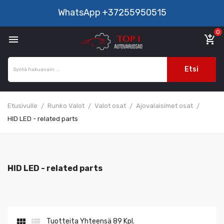
WhatsApp
+37255950515
0

add_shopping_cart
Etsi
Etusivulle
Runko Valot
Valot osat
Ajovalaisimet osat
HID LED - related parts
HID LED - related parts


Tuotteita Yhteensä 89 Kpl.