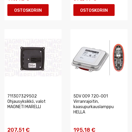
OSTOSKORIIN
OSTOSKORIIN
711307329502
5DV 009 720-001
Ohjausyksikkö, valot
Virranrajoitin,
MAGNETI MARELLI
kaasupurkauslamppu
HELLA
207,51 €
195,18 €