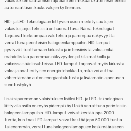
valaistuksen säätämisen ajotilanteen mukaan, kuten esimerkiksi
automaattisen kaukovalojen kytkennän.
HID- ja LED-teknologiaan liittyvien osien merkitys autojen
valaistusjärjestelmissä on huomattava. Nämä teknologiat
tarjoavat korkeampaa valotehoa ja parempaa näkyvyyttä
verrattuna perinteisiin halogeenilamppuihin. HID-lamput
pystyvät tuottamaan kirkasta ja intensiivistä valoa, mikä
mahdollistaa paremman näkyvyyden pitkillä matkoilla ja
vaikeissa sääolosuhteissa. LED-lamput tarjoavat myös kirkasta
valoa ja ovat erityisen energiatehokkaita, mikä voi auttaa
vähentämään auton energiankulutusta ja lisäämään ajoneuvon
suorituskykyä.
Lisäksi paremman valaistuksen lisäksi HID- ja LED-teknologiaan
liittyvillä osilla on myös pidempi käyttöikä verrattuna perinteisiin
halogeenilamppuihin. HID-lamput voivat kestää jopa 2000
tuntia, kun taas LED-lamput voivat kestää jopa 50 000 tuntia
tai enemmän, verrattuna halogeenilamppujen keskimääräiseen