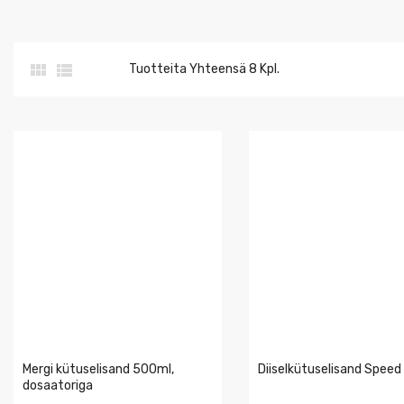


Tuotteita Yhteensä 8 Kpl.
Mergi kütuselisand 500ml,
Diiselkütuselisand Speed
dosaatoriga