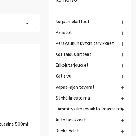
Korjaamolaitteet


Paristot

Perävaunun kytkin tarvikkeet

Kotitalouslaitteet

Erikoistarjoukset

Kotisivu

Vapaa-ajan tavarat

Sähköjärjestelmä

Lämmitys ilmanvaihto ilmastointi

Autotarvikkeet

putusaine 500ml
Runko Valot
