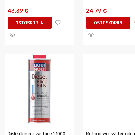
43,39 €
24,79 €
OSTOSKORIIN
OSTOSKORIIN
Diisli külmumisvastane 1:1000
Motip power system clea