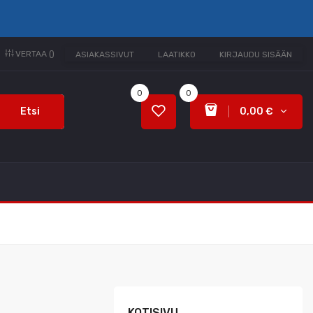
VERTAA (
)
ASIAKASSIVUT
LAATIKKO
KIRJAUDU SISÄÄN
0
0
Etsi
0,00 €
KOTISIVU