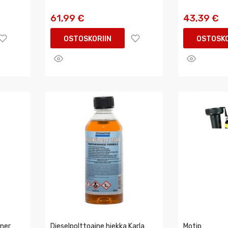
61,99 €
43,39 €
OSTOSKORIIN
OSTOSKO
ner
Dieselpolttoaine hiekka Karla
Motip