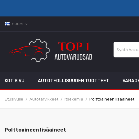
SUOMI
expand_more
KOTISIVU
AUTOTEOLLISUUDEN TUOTTEET
VARAO
Etusivulle
Autotarvikkeet
Itsekemia
Polttoaineen lisäaineet
Polttoaineen lisäaineet