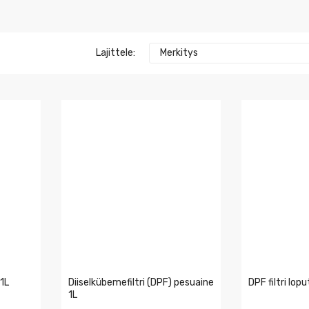
Lajittele:
Merkitys
 1L
Diiselkübemefiltri (DPF) pesuaine
DPF filtri lo
1L