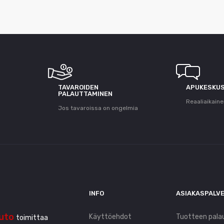
T
TAVAROIDEN
APUKESKU
PALAUTTAMINEN
Reaaliaikaine
Jos tavaroissa on ongelmia
INFO
ASIAKASPALV
uto
Käyttöehdot
Tuotteen pala
toimittaa