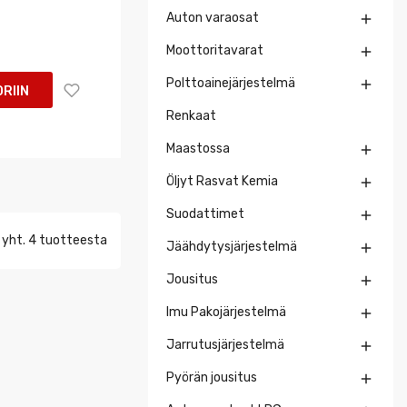
Auton varaosat

Moottoritavarat

Polttoainejärjestelmä

RIIN
Renkaat
Maastossa

Öljyt Rasvat Kemia

Suodattimet

 yht. 4 tuotteesta
Jäähdytysjärjestelmä

Jousitus

Imu Pakojärjestelmä

Jarrutusjärjestelmä

Pyörän jousitus
