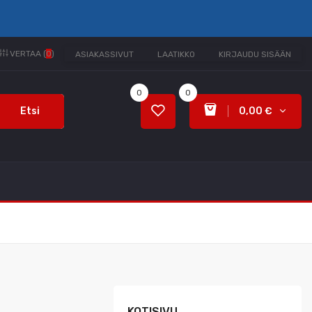
VERTAA (
0
)
ASIAKASSIVUT
LAATIKKO
KIRJAUDU SISÄÄN
0
0
Etsi
0,00 €
KOTISIVU