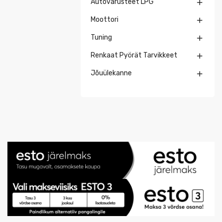
Autovarusteet LPG

Moottori

Tuning

Renkaat Pyörät Tarvikkeet

Jõuülekanne
