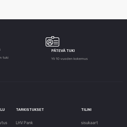
S
PÄTEVÄ TUKI
n tuki
Yli 10 vuoden kokemus
ELU
TARKISTUKSET
TILINI
utus
LHV Pank
sisukaart