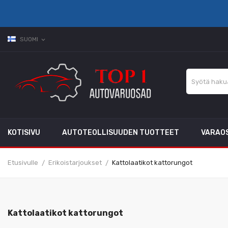
SUOMI
expand_more
KOTISIVU
AUTOTEOLLISUUDEN TUOTTEET
VARAO
Etusivulle
Erikoistarjoukset
Kattolaatikot kattorungot
Kattolaatikot kattorungot