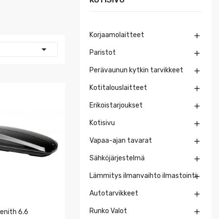
Korjaamolaitteet


Paristot

Perävaunun kytkin tarvikkeet

Kotitalouslaitteet

Erikoistarjoukset

Kotisivu

Vapaa-ajan tavarat

Sähköjärjestelmä

Lämmitys ilmanvaihto ilmastointi

Autotarvikkeet

Runko Valot

enith 6.6