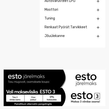
Autovarusteet LPG

Moottori

Tuning

Renkaat Pyörät Tarvikkeet

Jõuülekanne
