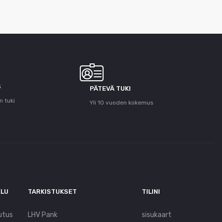
S
PÄTEVÄ TUKI
n tuki
Yli 10 vuoden kokemus
ELU
TARKISTUKSET
TILINI
utus
LHV Pank
sisukaart