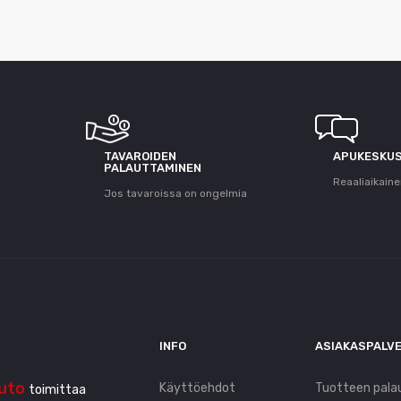
T
TAVAROIDEN
APUKESKU
PALAUTTAMINEN
Reaaliaikaine
Jos tavaroissa on ongelmia
INFO
ASIAKASPALV
uto
Käyttöehdot
Tuotteen pala
toimittaa