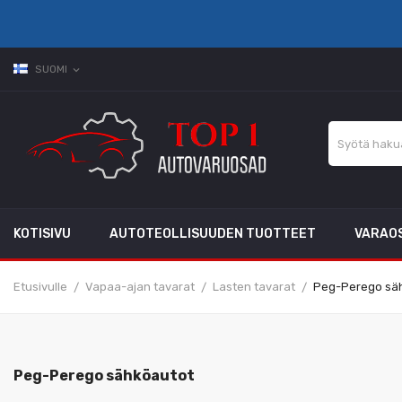
SUOMI
expand_more
KOTISIVU
AUTOTEOLLISUUDEN TUOTTEET
VARAO
Etusivulle
Vapaa-ajan tavarat
Lasten tavarat
Peg-Perego sä
Peg-Perego sähköautot