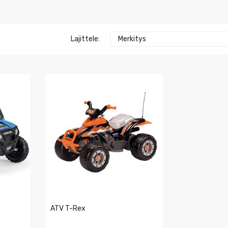
Lajittele:
Merkitys
ATV T-Rex