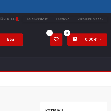
VERTAA (
0
)
ASIAKASSIVUT
LAATIKKO
KIRJAUDU SISÄÄN
0
0
Etsi
0,00 €
KOTISIVU