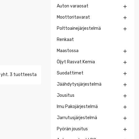
Auton varaosat

Moottoritavarat

Polttoainejärjestelmä

Renkaat
Maastossa

Öljyt Rasvat Kemia

Suodattimet

 yht. 3 tuotteesta
Jäähdytysjärjestelmä

Jousitus

Imu Pakojärjestelmä

Jarrutusjärjestelmä

Pyörän jousitus
