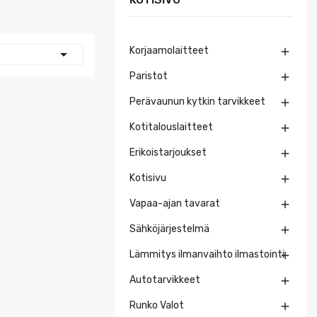
Korjaamolaitteet


Paristot

Perävaunun kytkin tarvikkeet

Kotitalouslaitteet

Erikoistarjoukset

Kotisivu

Vapaa-ajan tavarat

Sähköjärjestelmä

Lämmitys ilmanvaihto ilmastointi

Autotarvikkeet

Runko Valot
