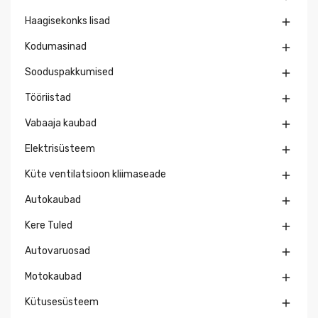
Haagisekonks lisad

Kodumasinad

Sooduspakkumised

Tööriistad

Vabaaja kaubad

Elektrisüsteem

Küte ventilatsioon kliimaseade

Autokaubad

Kere Tuled

Autovaruosad

Motokaubad

Kütusesüsteem
