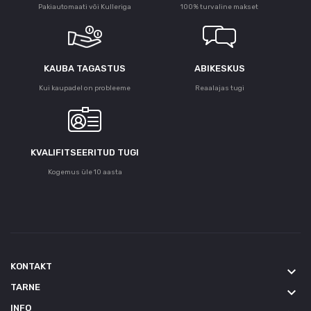
Pakiautomaati või Kulleriga
100% turvaline makset
KAUBA TAGASTUS
ABIKESKUS
Kui kaupadel on probleeme
Reaalajas tugi
KVALIFITSEERITUD TUGI
Kogemus üle 10 aasta
KONTAKT
keyboard_arrow_down
TARNE
keyboard_arrow_down
INFO