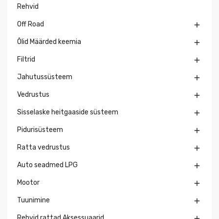
Rehvid
Off Road

Õlid Määrded keemia

Filtrid

Jahutussüsteem

Vedrustus

Sisselaske heitgaaside süsteem

Pidurisüsteem

Ratta vedrustus

Auto seadmed LPG

Mootor

Tuunimine

Rehvid rattad Aksessuaarid
