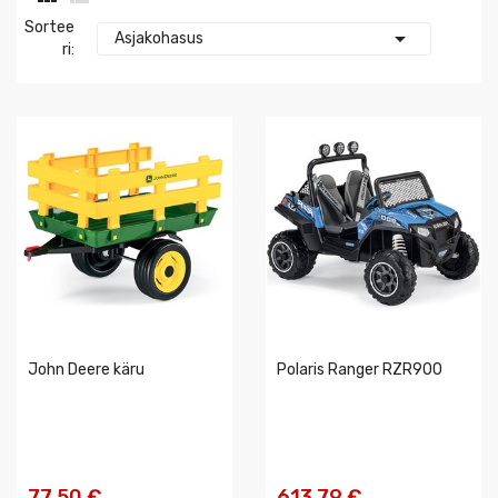
Sortee

Asjakohasus
Ri:
John Deere käru
Polaris Ranger RZR900
77,50 €
613,79 €