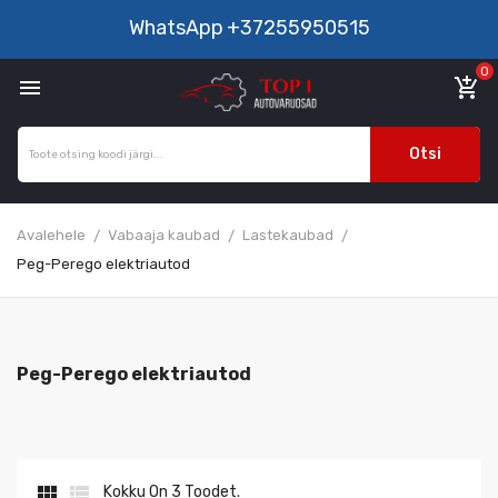
WhatsApp
+37255950515
0

add_shopping_cart
Otsi
Avalehele
Vabaaja kaubad
Lastekaubad
Peg-Perego elektriautod
Peg-Perego elektriautod


Kokku On 3 Toodet.