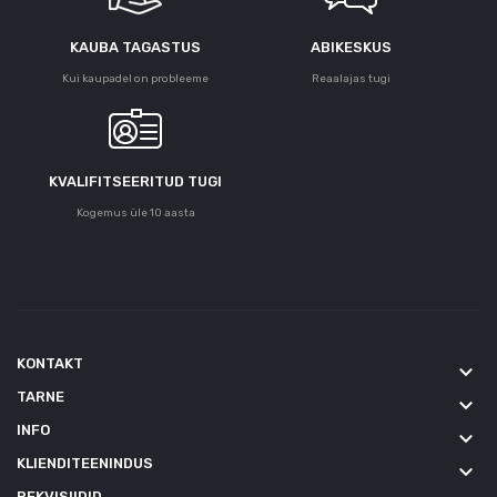
KAUBA TAGASTUS
ABIKESKUS
Kui kaupadel on probleeme
Reaalajas tugi
KVALIFITSEERITUD TUGI
Kogemus üle 10 aasta
KONTAKT
keyboard_arrow_down
TARNE
keyboard_arrow_down
INFO
keyboard_arrow_down
KLIENDITEENINDUS
keyboard_arrow_down
REKVISIIDID