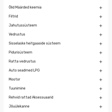
Õlid Määrded keemia

Filtrid

Jahutussüsteem

Vedrustus

Sisselaske heitgaaside süsteem

Pidurisüsteem

Ratta vedrustus

Auto seadmed LPG

Mootor

Tuunimine

Rehvid rattad Aksessuaarid

Jõuülekanne
