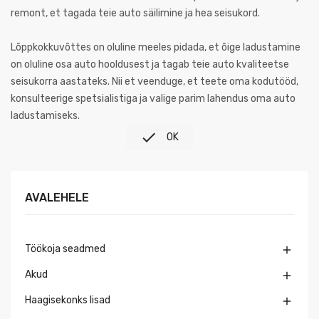
remont, et tagada teie auto säilimine ja hea seisukord.
Lõppkokkuvõttes on oluline meeles pidada, et õige ladustamine
on oluline osa auto hooldusest ja tagab teie auto kvaliteetse
seisukorra aastateks. Nii et veenduge, et teete oma kodutööd,
konsulteerige spetsialistiga ja valige parim lahendus oma auto
ladustamiseks.

OK
AVALEHELE
Töökoja seadmed

Akud

Haagisekonks lisad
