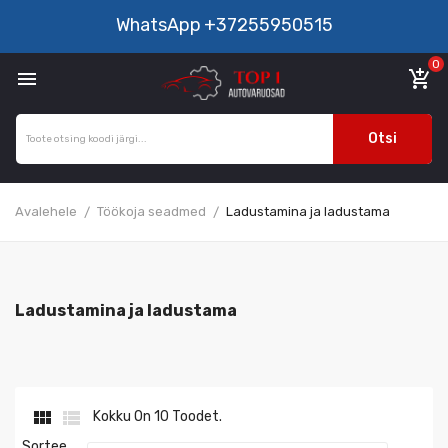
WhatsApp
+37255950515
0

add_shopping_cart
Otsi
Avalehele
Töökoja seadmed
Ladustamina ja ladustama
Ladustamina ja ladustama


Kokku On 10 Toodet.
Sortee