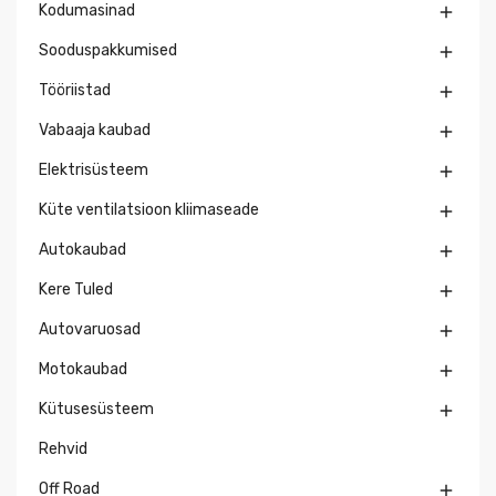
Kodumasinad

Sooduspakkumised

Tööriistad

Vabaaja kaubad

Elektrisüsteem

Küte ventilatsioon kliimaseade

Autokaubad

Kere Tuled

Autovaruosad

Motokaubad

Kütusesüsteem

Rehvid
Off Road
