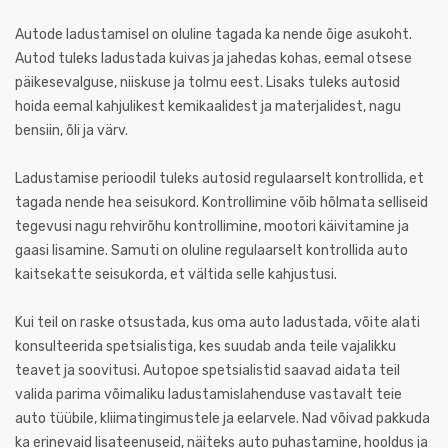
Autode ladustamisel on oluline tagada ka nende õige asukoht.
Autod tuleks ladustada kuivas ja jahedas kohas, eemal otsese
päikesevalguse, niiskuse ja tolmu eest. Lisaks tuleks autosid
hoida eemal kahjulikest kemikaalidest ja materjalidest, nagu
bensiin, õli ja värv.
Ladustamise perioodil tuleks autosid regulaarselt kontrollida, et
tagada nende hea seisukord. Kontrollimine võib hõlmata selliseid
tegevusi nagu rehvirõhu kontrollimine, mootori käivitamine ja
gaasi lisamine. Samuti on oluline regulaarselt kontrollida auto
kaitsekatte seisukorda, et vältida selle kahjustusi.
Kui teil on raske otsustada, kus oma auto ladustada, võite alati
konsulteerida spetsialistiga, kes suudab anda teile vajalikku
teavet ja soovitusi. Autopoe spetsialistid saavad aidata teil
valida parima võimaliku ladustamislahenduse vastavalt teie
auto tüübile, kliimatingimustele ja eelarvele. Nad võivad pakkuda
ka erinevaid lisateenuseid, näiteks auto puhastamine, hooldus ja