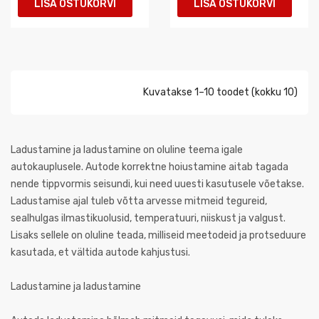
LISA OSTUKORVI
LISA OSTUKORVI
Kuvatakse 1–10 toodet (kokku 10)
Ladustamine ja ladustamine on oluline teema igale
autokauplusele. Autode korrektne hoiustamine aitab tagada
nende tippvormis seisundi, kui need uuesti kasutusele võetakse.
Ladustamise ajal tuleb võtta arvesse mitmeid tegureid,
sealhulgas ilmastikuolusid, temperatuuri, niiskust ja valgust.
Lisaks sellele on oluline teada, milliseid meetodeid ja protseduure
kasutada, et vältida autode kahjustusi.
Ladustamine ja ladustamine