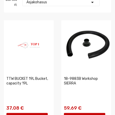

Asjakohasus
Ri:
TTW BUCKET 19L Bucket,
18-9883B Workshop
capacity 19L
SIERRA
37,08 €
59,69 €