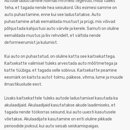
Autode ladustamine hõlmab mitmeid tegevusi, mida tuleks
teha, et tagada nende hea seisukord. Üks esimesi samme on
auto puhastamine, enne kui see ladustatakse. Auto
puhastamine aitab eemaldada mustust ja prügi, mis võivad
põhjustada kahjustusi auto värvile ja kerele. Samuti on oluline
eemaldada mustus ja liiv rehvidelt, et vältida nende
deformeerumist ja kulumist.
Kui auto on puhastatud, on oluline katta see kaitsekattega.
Kaitsekatte valimisel tuleks arvestada auto mõõtmetega ja
katte tüübiga, et tagada selle sobivus. Kaitsekatte peamine
eesmärk on kaitsta autot tolmu, päikese, vihma, lume ja muude
ilmastikuolude eest.
Lisaks kaitsekattele tuleks autode ladustamisel kasutada ka
akulaadijaid. Akulaadijaid kasutatakse akude laadimiseks, et
tagada nende töökorras seisund, kui auto uuesti kasutusele
võetakse. Akulaadijate kasutamine on eriti oluline pikkade
perioodide jooksul, kui auto seisab seiskamispaigas.