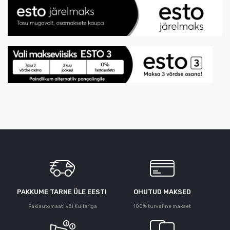
PAKKUME TARNE ÜLE ЕESTI
OHUTUD MAKSED
Pakiautomaati või Kulleriga
100% turvaline makset