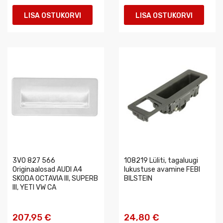
LISA OSTUKORVI
LISA OSTUKORVI
3V0 827 566
108219 Lüliti, tagaluugi
Originaalosad AUDI A4
lukustuse avamine FEBI
SKODA OCTAVIA III, SUPERB
BILSTEIN
III, YETI VW CA
207,95 €
24,80 €