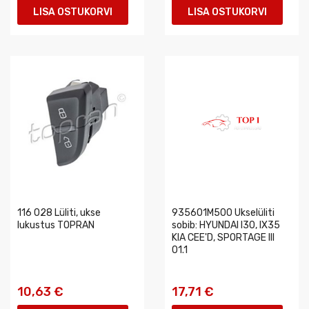
LISA OSTUKORVI
LISA OSTUKORVI
116 028 Lüliti, ukse
935601M500 Ukselüliti
lukustus TOPRAN
sobib: HYUNDAI I30, IX35
KIA CEE'D, SPORTAGE III
01.1
10,63 €
17,71 €