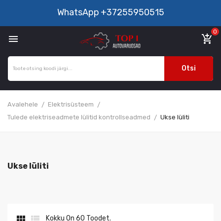
WhatsApp
+37255950515
0

add_shopping_cart
Otsi
Avalehele
Elektrisüsteem
Tulede elektriseadmete lülitid kontrollseadmed
Ukse lüliti
Ukse lüliti


Kokku On 60 Toodet.