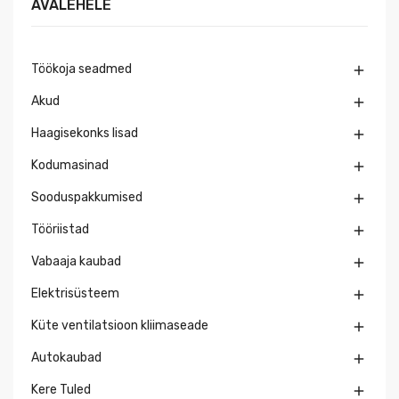
AVALEHELE
Töökoja seadmed

Akud

Haagisekonks lisad

Kodumasinad

Sooduspakkumised

Tööriistad

Vabaaja kaubad

Elektrisüsteem

Küte ventilatsioon kliimaseade

Autokaubad

Kere Tuled
