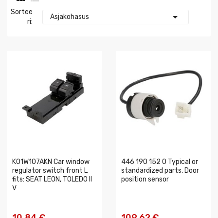
Sortee

Asjakohasus
Ri:
K01W107AKN Car window
446 190 152 0 Typical or
regulator switch front L
standardized parts, Door
fits: SEAT LEON, TOLEDO II
position sensor
V
10,84 €
109,62 €