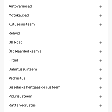
Autovaruosad

Motokaubad

Kütusesüsteem

Rehvid
Off Road

Õlid Määrded keemia

Filtrid

Jahutussüsteem

Vedrustus

Sisselaske heitgaaside süsteem

Pidurisüsteem

Ratta vedrustus
