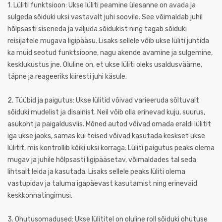
1. Lüliti funktsioon: Ukse lüliti peamine ülesanne on avada ja
sulgeda sõiduki uksi vastavalt juhi soovile. See võimaldab juhil
hõlpsasti siseneda ja väljuda sõidukist ning tagab sõiduki
reisijatele mugava ligipääsu. Lisaks sellele võib ukse lüliti juhtida
ka muid seotud funktsioone, nagu akende avamine ja sulgemine,
kesklukustus jne. Oluline on, et ukse lüliti oleks usaldusväärne,
täpne ja reageeriks kiiresti juhi käsule.
2. Tüübid ja paigutus: Ukse lülitid võivad varieeruda sõltuvalt
sõiduki mudelist ja disainist. Neil võib olla erinevad kuju, suurus,
asukoht ja paigaldusviis. Mõned autod võivad omada eraldi lülitit
iga ukse jaoks, samas kui teised võivad kasutada keskset ukse
lülitit, mis kontrollib kõiki uksi korraga. Lüliti paigutus peaks olema
mugav ja juhile hõlpsasti ligipääsetav, võimaldades tal seda
lihtsalt leida ja kasutada. Lisaks sellele peaks lüliti olema
vastupidav ja taluma igapäevast kasutamist ning erinevaid
keskkonnatingimusi.
3. Ohutusomadused: Ukse lülititel on oluline roll sõiduki ohutuse