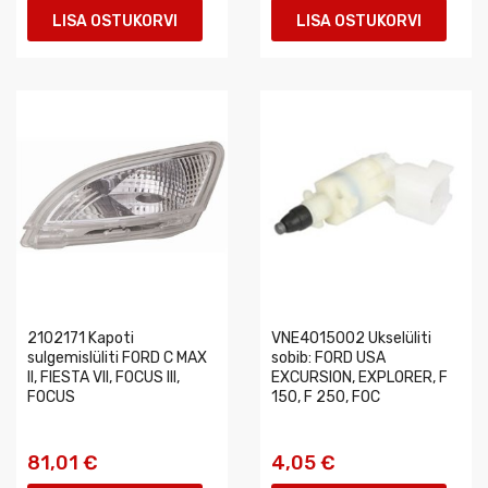
LISA OSTUKORVI
LISA OSTUKORVI
2102171 Kapoti
VNE4015002 Ukselüliti
sulgemislüliti FORD C MAX
sobib: FORD USA
II, FIESTA VII, FOCUS III,
EXCURSION, EXPLORER, F
FOCUS
150, F 250, FOC
81,01 €
4,05 €