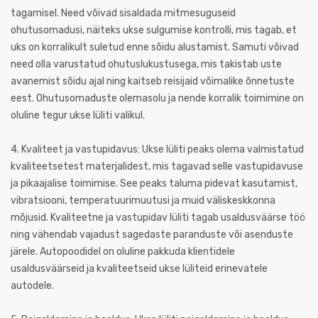
tagamisel. Need võivad sisaldada mitmesuguseid
ohutusomadusi, näiteks ukse sulgumise kontrolli, mis tagab, et
uks on korralikult suletud enne sõidu alustamist. Samuti võivad
need olla varustatud ohutuslukustusega, mis takistab uste
avanemist sõidu ajal ning kaitseb reisijaid võimalike õnnetuste
eest. Ohutusomaduste olemasolu ja nende korralik toimimine on
oluline tegur ukse lüliti valikul.
4. Kvaliteet ja vastupidavus: Ukse lüliti peaks olema valmistatud
kvaliteetsetest materjalidest, mis tagavad selle vastupidavuse
ja pikaajalise toimimise. See peaks taluma pidevat kasutamist,
vibratsiooni, temperatuurimuutusi ja muid väliskeskkonna
mõjusid. Kvaliteetne ja vastupidav lüliti tagab usaldusväärse töö
ning vähendab vajadust sagedaste paranduste või asenduste
järele. Autopoodidel on oluline pakkuda klientidele
usaldusväärseid ja kvaliteetseid ukse lüliteid erinevatele
autodele.