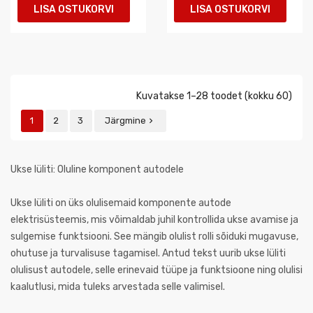
LISA OSTUKORVI
LISA OSTUKORVI
Kuvatakse 1–28 toodet (kokku 60)
1
2
3
Järgmine

Ukse lüliti: Oluline komponent autodele
Ukse lüliti on üks olulisemaid komponente autode
elektrisüsteemis, mis võimaldab juhil kontrollida ukse avamise ja
sulgemise funktsiooni. See mängib olulist rolli sõiduki mugavuse,
ohutuse ja turvalisuse tagamisel. Antud tekst uurib ukse lüliti
olulisust autodele, selle erinevaid tüüpe ja funktsioone ning olulisi
kaalutlusi, mida tuleks arvestada selle valimisel.