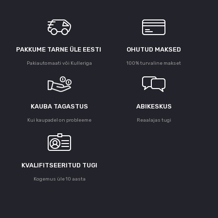
PAKKUME TARNE ÜLE ЕESTI
OHUTUD MAKSED
Pakiautomaati või Kulleriga
100% turvaline makset
KAUBA TAGASTUS
ABIKESKUS
Kui kaupadel on probleeme
Reaalajas tugi
KVALIFITSEERITUD TUGI
Kogemus üle 10 aasta