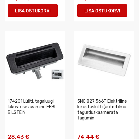
LISA OSTUKORVI
LISA OSTUKORVI
174201 Lüliti, tagaluugi
5N0 827 566T Elektriline
lukustuse avamine FEBI
lukustuslüliti (autod ilma
BILSTEIN
tagurduskaamerata
tagumin
28,43 €
74,44 €