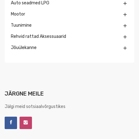
Auto seadmed LPG

Mootor

Tuunimine

Rehvid rattad Aksessuaarid

Jõuülekanne

JÄRGNE MEILE
Jälgi meid sotsiaalvõrgustikes