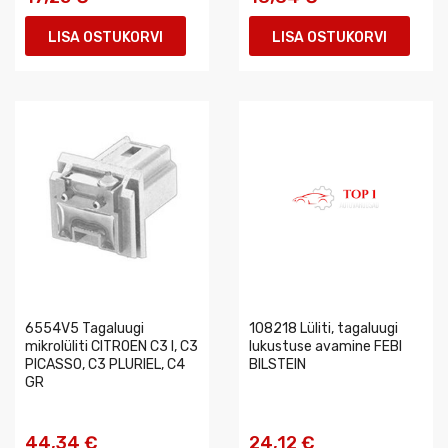
LISA OSTUKORVI
LISA OSTUKORVI
6554V5 Tagaluugi
108218 Lüliti, tagaluugi
mikrolüliti CITROEN C3 I, C3
lukustuse avamine FEBI
PICASSO, C3 PLURIEL, C4
BILSTEIN
GR
44,34 €
24,12 €