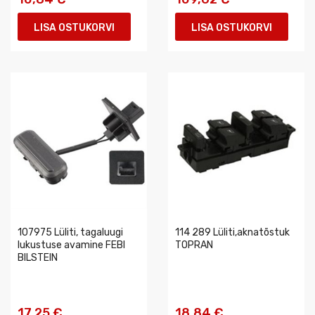
LISA OSTUKORVI
LISA OSTUKORVI
107975 Lüliti, tagaluugi
114 289 Lüliti,aknatõstuk
lukustuse avamine FEBI
TOPRAN
BILSTEIN
17,25 €
18,84 €