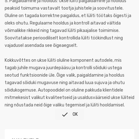
5. Paigaldamine ja hooldus: Ukse lüliti paigaldamine ja hooldus
peaksid toimuma vastavalt tootja juhistele ja soovitustele.
Oluline on tagada korrektne paigaldus, et lüliti töötaks õigesti ja
oleks ohutu. Regulaarne hooldus ja kontroll aitavad vältida
võimalikke rikkeid ning tagavad lüliti pikaajalise toimimise.
Soovitatakse perioodiliselt kontrollida lüliti töökindlust ning
vajadusel asendada see õigeaegselt.
Kokkuvõttes on ukse lüliti oluline komponent autodele, mis
tagab juhile mugava juurdepääsu ja kontrolli sõiduki ustega
seotud funktsioonide üle. Õige valik, paigaldamine ja hooldus
tagavad sõiduki mugavuse ning aitavad luua sujuva ja ohutu
sõidukogemuse. Autopoodidel on oluline pakkuda klientidele
mitmekesist valikut kvaliteetseid ja usaldusväärseid ukse lüliteid
ning nõustada neid õige valiku tegemisel ja lüliti hooldamisel.

OK