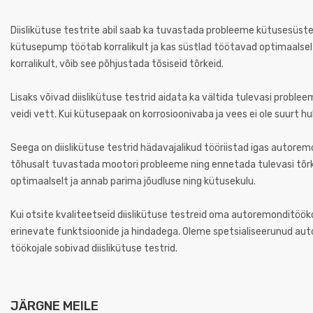
Diislikütuse testrite abil saab ka tuvastada probleeme kütusesüstee
kütusepump töötab korralikult ja kas süstlad töötavad optimaalselt
korralikult, võib see põhjustada tõsiseid tõrkeid.
Lisaks võivad diislikütuse testrid aidata ka vältida tulevasi proble
veidi vett. Kui kütusepaak on korrosioonivaba ja vees ei ole suurt h
Seega on diislikütuse testrid hädavajalikud tööriistad igas autorem
tõhusalt tuvastada mootori probleeme ning ennetada tulevasi tõ
optimaalselt ja annab parima jõudluse ning kütusekulu.
Kui otsite kvaliteetseid diislikütuse testreid oma autoremonditöökoja
erinevate funktsioonide ja hindadega. Oleme spetsialiseerunud au
töökojale sobivad diislikütuse testrid.
JÄRGNE MEILE