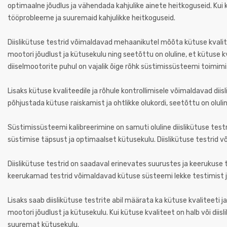
optimaalne jõudlus ja vähendada kahjulike ainete heitkoguseid. Kui
tööprobleeme ja suuremaid kahjulikke heitkoguseid.
Diislikütuse testrid võimaldavad mehaanikutel mõõta kütuse kvalit
mootori jõudlust ja kütusekulu ning seetõttu on oluline, et kütuse
diiselmootorite puhul on vajalik õige rõhk süstimissüsteemi toimimi
Lisaks kütuse kvaliteedile ja rõhule kontrollimisele võimaldavad di
põhjustada kütuse raiskamist ja ohtlikke olukordi, seetõttu on olul
Süstimissüsteemi kalibreerimine on samuti oluline diislikütuse te
süstimise täpsust ja optimaalset kütusekulu. Diislikütuse testrid
Diislikütuse testrid on saadaval erinevates suurustes ja keerukus
keerukamad testrid võimaldavad kütuse süsteemi lekke testimist j
Lisaks saab diislikütuse testrite abil määrata ka kütuse kvaliteeti 
mootori jõudlust ja kütusekulu. Kui kütuse kvaliteet on halb või di
suuremat kütusekulu.