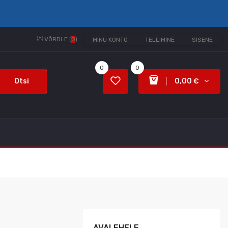
VÕRDLE (
0
)
MINU KONTO
TELLIMINE
SISENE
0
0
Otsi
0,00 €
AVALEHELE