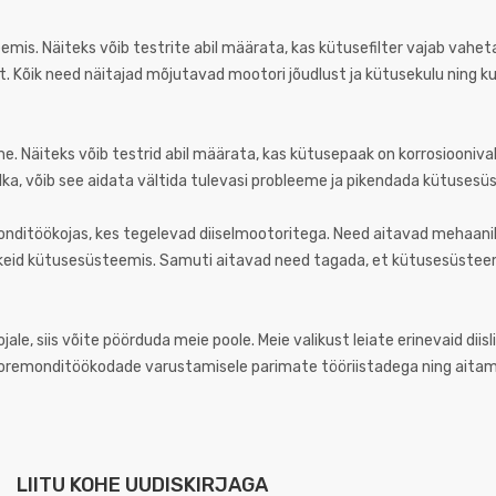
mis. Näiteks võib testrite abil määrata, kas kütusefilter vajab vahet
. Kõik need näitajad mõjutavad mootori jõudlust ja kütusekulu ning ku
eme. Näiteks võib testrid abil määrata, kas kütusepaak on korrosiooniva
ulka, võib see aidata vältida tulevasi probleeme ja pikendada kütusesü
onditöökojas, kes tegelevad diiselmootoritega. Need aitavad mehaaniku
rkeid kütusesüsteemis. Samuti aitavad need tagada, et kütusesüste
le, siis võite pöörduda meie poole. Meie valikust leiate erinevaid diis
toremonditöökodade varustamisele parimate tööriistadega ning aitame
LIITU KOHE UUDISKIRJAGA