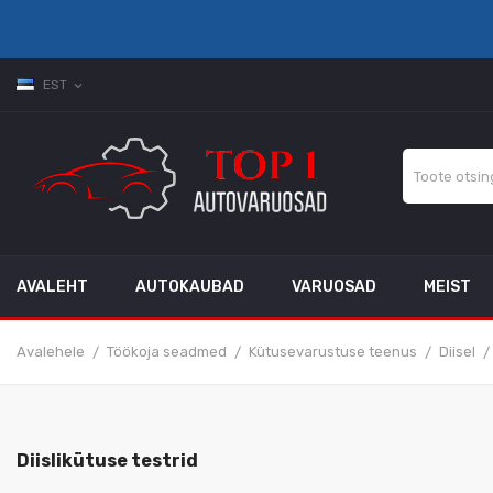
EST
expand_more
AVALEHT
AUTOKAUBAD
VARUOSAD
MEIST
Avalehele
Töökoja seadmed
Kütusevarustuse teenus
Diisel
Diislikütuse testrid