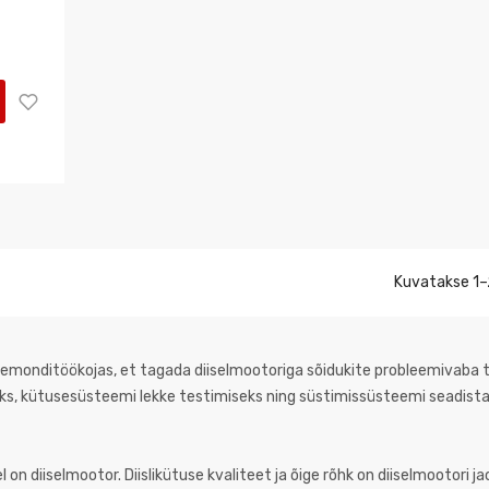
Kuvatakse 1–
toremonditöökojas, et tagada diiselmootoriga sõidukite probleemivaba t
seks, kütusesüsteemi lekke testimiseks ning süstimissüsteemi seadist
el on diiselmootor. Diislikütuse kvaliteet ja õige rõhk on diiselmootori j