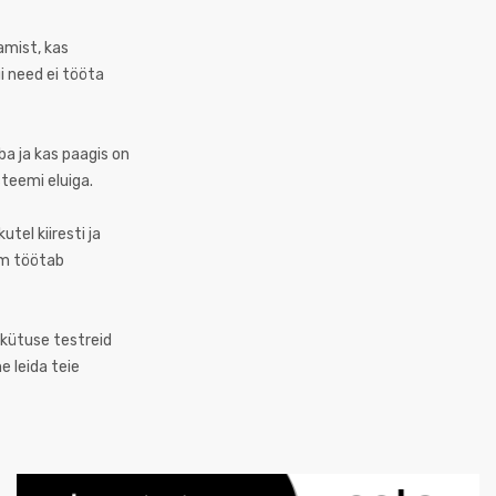
amist, kas
i need ei tööta
ba ja kas paagis on
steemi eluiga.
tel kiiresti ja
em töötab
likütuse testreid
 leida teie