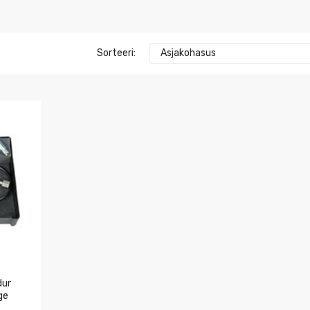
Sorteeri:
Asjakohasus
dur
ge