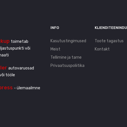
INFO
KLIENDITEENIND
ckup
Kasutustingimused
Toote tagastus
toimetab
ljastuspunkti või
Meist
Kontakt
maati
Tellimine ja tarne
Privaatsuspoliitika
ller
autovaruosad
või tööle
press
- ülemaailmne