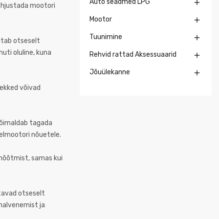
Auto seadmed LPG

põhjustada mootori
Mootor

Tuunimine

utab otseselt
uti oluline, kuna
Rehvid rattad Aksessuaarid

Jõuülekanne

 lekked võivad
 võimaldab tagada
elmootori nõuetele.
 mõõtmist, samas kui
utavad otseselt
 halvenemist ja