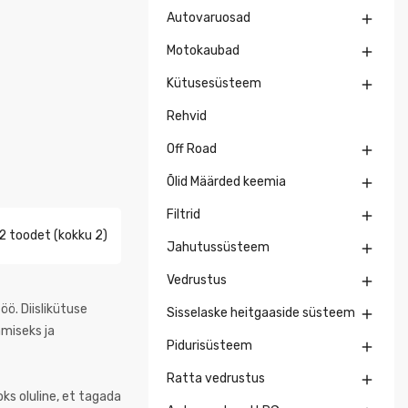
Autovaruosad

Motokaubad

Kütusesüsteem

Rehvid
Off Road

Õlid Määrded keemia

Filtrid

2 toodet (kokku 2)
Jahutussüsteem

Vedrustus

öö. Diislikütuse
Sisselaske heitgaaside süsteem

amiseks ja
Pidurisüsteem

Ratta vedrustus

aoks oluline, et tagada