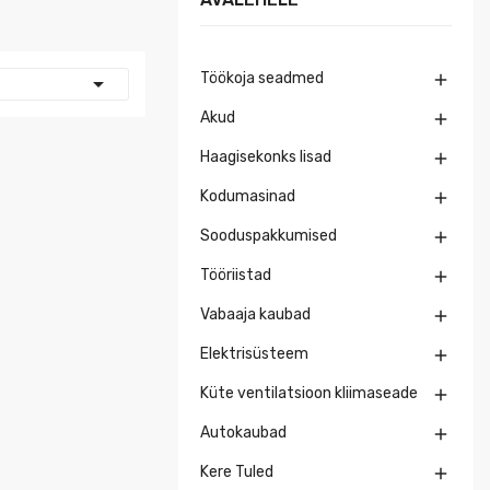
Töökoja seadmed


Akud

Haagisekonks lisad

Kodumasinad

Sooduspakkumised

Tööriistad

Vabaaja kaubad

Elektrisüsteem

Küte ventilatsioon kliimaseade

Autokaubad

Kere Tuled
