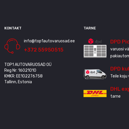
KONTAKT
TARNE
info@top1autovaruosad.ee
DPD Pi
+372 55950515
varuosi vä
pakiauto
TOP1 AUTOVARUOSAD OÜ
DPD ku
Reg Nr: 16021010
KMKR: EE102276758
Teile koju 
Tallinn, Estonia
DHL ex
tarne