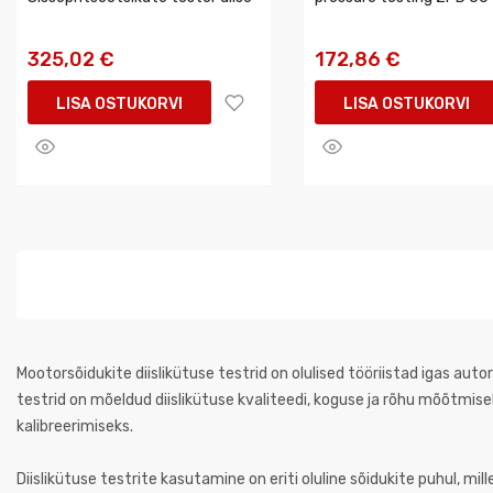
325,02 €
172,86 €
LISA OSTUKORVI
LISA OSTUKORVI
Mootorsõidukite diislikütuse testrid on olulised tööriistad igas au
testrid on mõeldud diislikütuse kvaliteedi, koguse ja rõhu mõõtmi
kalibreerimiseks.
Diislikütuse testrite kasutamine on eriti oluline sõidukite puhul, mill