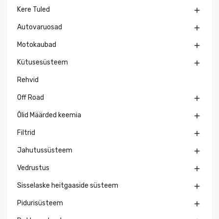
Kere Tuled

Autovaruosad

Motokaubad

Kütusesüsteem

Rehvid
Off Road

Õlid Määrded keemia

Filtrid

Jahutussüsteem

Vedrustus

Sisselaske heitgaaside süsteem

Pidurisüsteem
