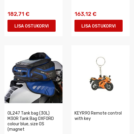
182,71 €
163,12 €
LISA OSTUKORVI
LISA OSTUKORVI
OL247 Tank bag (30L)
KEYR90 Remote control
M30R Tank Bag OXFORD
with key
colour blue, size OS
(magnet