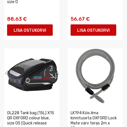
size O
88,63 €
56,67 €
LISA OSTUKORVI
LISA OSTUKORVI
OL228 Tank bag (15L) X15
LK194 Köis ilma
QR OXFORD colour blue,
kinnituseta OXFORD Lock
size OS (Quick release
Mate värv teras 2m x