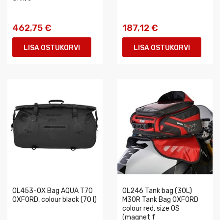
462,75 €
187,12 €
LISA OSTUKORVI
LISA OSTUKORVI
OL453-OX Bag AQUA T70
OL246 Tank bag (30L)
OXFORD, colour black (70 l)
M30R Tank Bag OXFORD
colour red, size OS
(magnet f