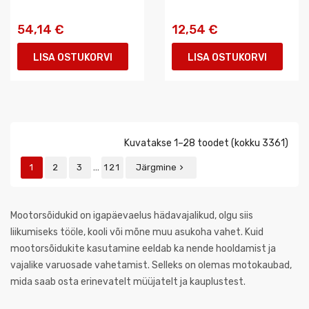
54,14 €
12,54 €
LISA OSTUKORVI
LISA OSTUKORVI
Kuvatakse 1–28 toodet (kokku 3361)
…
1
2
3
121
Järgmine

Mootorsõidukid on igapäevaelus hädavajalikud, olgu siis
liikumiseks tööle, kooli või mõne muu asukoha vahet. Kuid
mootorsõidukite kasutamine eeldab ka nende hooldamist ja
vajalike varuosade vahetamist. Selleks on olemas motokaubad,
mida saab osta erinevatelt müüjatelt ja kauplustest.