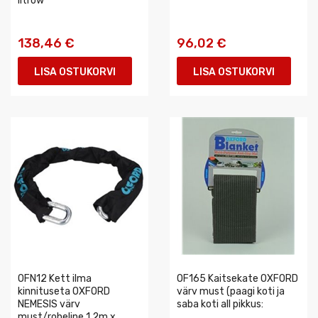
litrów
138,46 €
96,02 €
LISA OSTUKORVI
LISA OSTUKORVI
OFN12 Kett ilma
OF165 Kaitsekate OXFORD
kinnituseta OXFORD
värv must (paagi koti ja
NEMESIS värv
saba koti all pikkus:
must/roheline 1,2m x