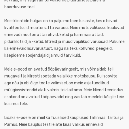
kettaid, mis tagavad turvalisema pidurduse ja parema
haarduvuse teel.
Meie klientide hulgas on ka palju motoentusiaste, kes otsivad
kvaliteetseid mootorratta varuosi. Meie motovalikusse kuuluvad
erinevad mootorratta rehvid, ketid ja hammasrattad,
piduriklotsid ja -ketid, filtreid ja muud vajalikud varuosad. Pakume
ka erinevaid lisavarustust, nagu näiteks kohvreid, peegleid,
käepideme soojendajaid ja muid tarvikuid.
Meie e-pood on avatud ööpäevaringselt, mis võimaldab teil
mugavalt ja kiiresti soetada vajalikke motokaupu. Kui soovite
aga nõu ja abi õige toote valimisel, on meie asjatundlikud
müügiassistendid alati valmis teid aitama. Meie klienditeenindus
osakond on avatud tööpäevadel ning vastab meeleldi kõigile teie
küsimustele.
Lisaks e-poele on meil ka füüsilised kauplused Tallinnas, Tartus ja
Pärnus. Meie kauplustest leiate laias valikus erinevaid