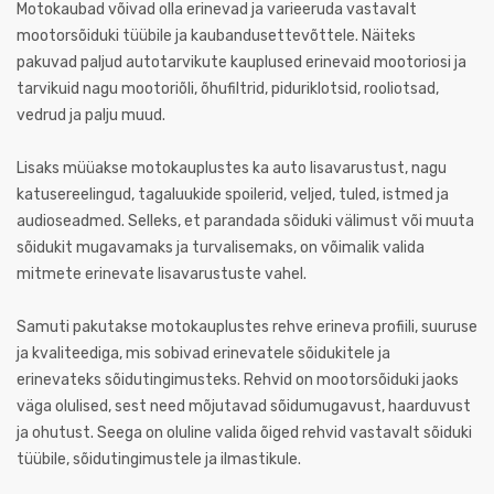
Motokaubad võivad olla erinevad ja varieeruda vastavalt
mootorsõiduki tüübile ja kaubandusettevõttele. Näiteks
pakuvad paljud autotarvikute kauplused erinevaid mootoriosi ja
tarvikuid nagu mootoriõli, õhufiltrid, piduriklotsid, rooliotsad,
vedrud ja palju muud.
Lisaks müüakse motokauplustes ka auto lisavarustust, nagu
katusereelingud, tagaluukide spoilerid, veljed, tuled, istmed ja
audioseadmed. Selleks, et parandada sõiduki välimust või muuta
sõidukit mugavamaks ja turvalisemaks, on võimalik valida
mitmete erinevate lisavarustuste vahel.
Samuti pakutakse motokauplustes rehve erineva profiili, suuruse
ja kvaliteediga, mis sobivad erinevatele sõidukitele ja
erinevateks sõidutingimusteks. Rehvid on mootorsõiduki jaoks
väga olulised, sest need mõjutavad sõidumugavust, haarduvust
ja ohutust. Seega on oluline valida õiged rehvid vastavalt sõiduki
tüübile, sõidutingimustele ja ilmastikule.