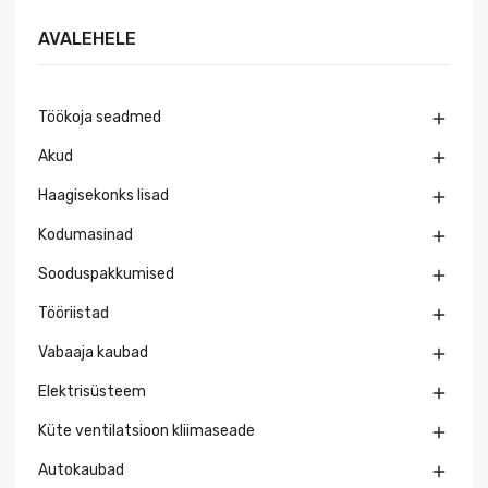
AVALEHELE
Töökoja seadmed

Akud

Haagisekonks lisad

Kodumasinad

Sooduspakkumised

Tööriistad

Vabaaja kaubad

Elektrisüsteem

Küte ventilatsioon kliimaseade

Autokaubad
