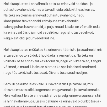
Motokauplustest on võimalik osta ka erinevaid hooldus- ja
puhastusvahendeid, mis aitavad hoida sõidukit heas korras.
Näiteks on olemas erinevad puhastusvahendid, nagu
klaasipuhastusvahendid, rehvipuhastusvahendid,
salongipuhastusvahendid ja palju muud. Lisaks on võimalik osta
ka erinevaid õlisid ja muid vedelikke, nagu jahutusvedelikud,
käigukastiõlid, pidurivedelikud jne.
Motokauplustes müüakse ka erinevaid tööriistu ja seadmeid, mis
aitavad mootorsõidukit hooldada ja remontida. Näiteks on
võimalik osta erinevaid käsitööriistu, nagu kruvikeerajad, tangid,
võtmed ja muud. Lisaks on olemas ka spetsiaalsed seadmed,
nagu tõstukid, kallutuslauad, õlivahetuse seadmed jne.
Samuti pakume laias valikus lisavarustust ja tarvikuid, mis
aitavad muuta sõidukogemuse mugavamaks ja turvalisemaks.
Meie valikust leiate erinevaid rehve ja velgi erineva suuruse, stiili
ja hinnavahemikuga. Lisaks pakume ka erinevaid piduriklotse ja -