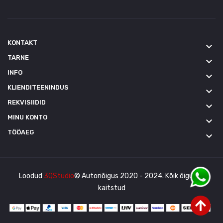
KONTAKT
keyboard_arrow_down
TARNE
keyboard_arrow_down
INFO
keyboard_arrow_down
KLIENDITEENINDUS
keyboard_arrow_down
REKVISIIDID
keyboard_arrow_down
MINU KONTO
keyboard_arrow_down
TÖÖAEG
keyboard_arrow_down
Loodud
3QStudio
© Autoriõigus 2020 - 2024. Kõik õigused
kaitstud