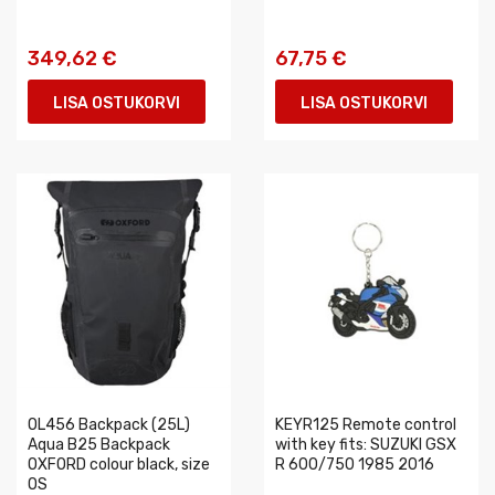
349,62 €
67,75 €
LISA OSTUKORVI
LISA OSTUKORVI
OL456 Backpack (25L)
KEYR125 Remote control
Aqua B25 Backpack
with key fits: SUZUKI GSX
OXFORD colour black, size
R 600/750 1985 2016
OS