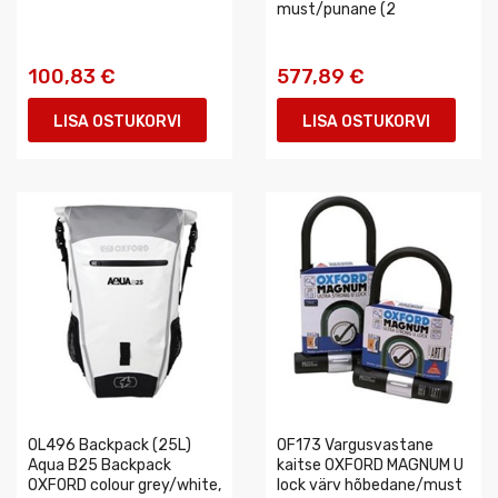
must/punane (2
100,83 €
577,89 €
LISA OSTUKORVI
LISA OSTUKORVI
OL496 Backpack (25L)
OF173 Vargusvastane
Aqua B25 Backpack
kaitse OXFORD MAGNUM U
OXFORD colour grey/white,
lock värv hõbedane/must