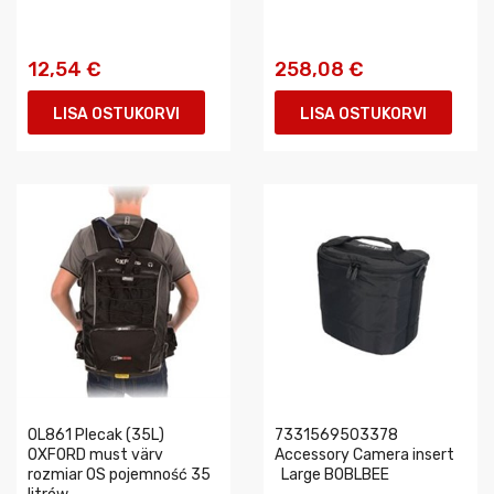
12,54 €
258,08 €
LISA OSTUKORVI
LISA OSTUKORVI
OL861 Plecak (35L)
7331569503378
OXFORD must värv
Accessory Camera insert
rozmiar OS pojemność 35
Large BOBLBEE