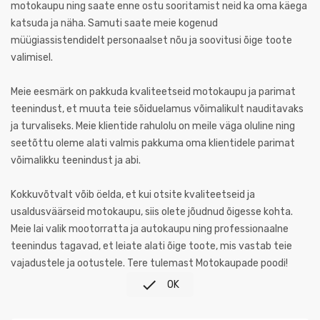
motokaupu ning saate enne ostu sooritamist neid ka oma käega
katsuda ja näha. Samuti saate meie kogenud
müügiassistendidelt personaalset nõu ja soovitusi õige toote
valimisel.
Meie eesmärk on pakkuda kvaliteetseid motokaupu ja parimat
teenindust, et muuta teie sõiduelamus võimalikult nauditavaks
ja turvaliseks. Meie klientide rahulolu on meile väga oluline ning
seetõttu oleme alati valmis pakkuma oma klientidele parimat
võimalikku teenindust ja abi.
Kokkuvõtvalt võib öelda, et kui otsite kvaliteetseid ja
usaldusväärseid motokaupu, siis olete jõudnud õigesse kohta.
Meie lai valik mootorratta ja autokaupu ning professionaalne
teenindus tagavad, et leiate alati õige toote, mis vastab teie
vajadustele ja ootustele. Tere tulemast Motokaupade poodi!

OK