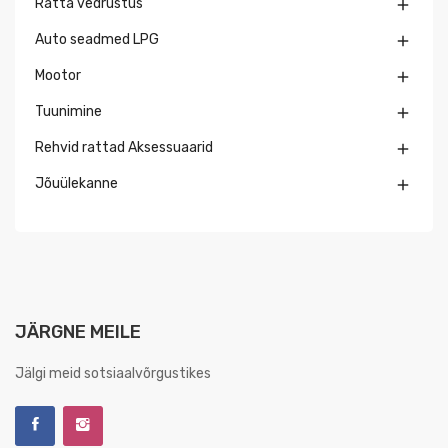
Ratta vedrustus

Auto seadmed LPG

Mootor

Tuunimine

Rehvid rattad Aksessuaarid

Jõuülekanne

JÄRGNE MEILE
Jälgi meid sotsiaalvõrgustikes