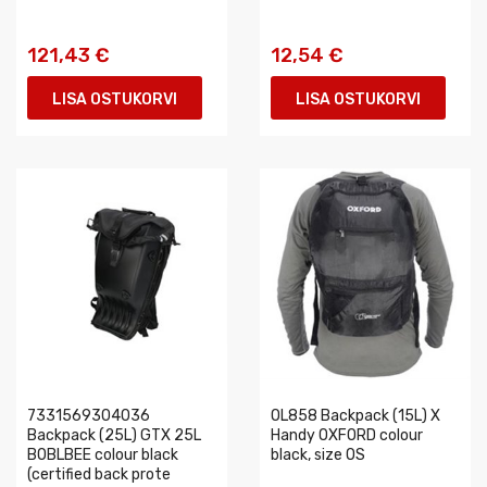
121,43 €
12,54 €
LISA OSTUKORVI
LISA OSTUKORVI
7331569304036
OL858 Backpack (15L) X
Backpack (25L) GTX 25L
Handy OXFORD colour
BOBLBEE colour black
black, size OS
(certified back prote