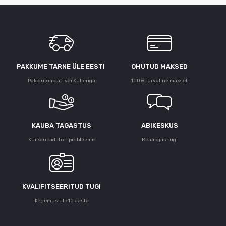
PAKKUME TARNE ÜLE ЕESTI
OHUTUD MAKSED
Pakiautomaati või Kulleriga
100% turvaline makset
KAUBA TAGASTUS
ABIKESKUS
Kui kaupadel on probleeme
Reaalajas tugi
KVALIFITSEERITUD TUGI
Kogemus üle 10 aasta