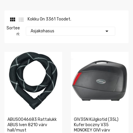


Kokku On 3361 Toodet.
Sortee

Asjakohasus
Ri:
ABUS0046683 Rattalukk
GIV35N Külgkotid (35L)
ABUS Iven 8210 värv
Kufer boczny V35
hall/must
MONOKEY GIVI värv