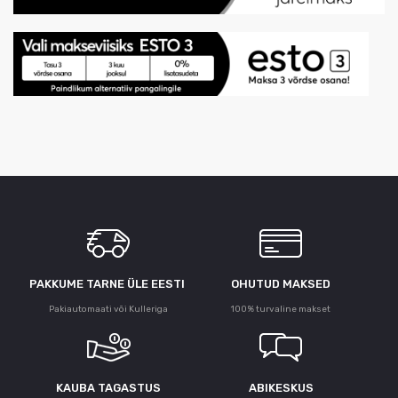
PAKKUME TARNE ÜLE ЕESTI
OHUTUD MAKSED
Pakiautomaati või Kulleriga
100% turvaline makset
KAUBA TAGASTUS
ABIKESKUS