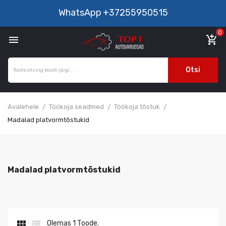
WhatsApp
+37255950515
0

add_shopping_cart
Otsi
Avalehele
Töökoja seadmed
Töökoja tõstuk
Madalad platvormtõstukid
Madalad platvormtõstukid


Olemas 1 Toode.