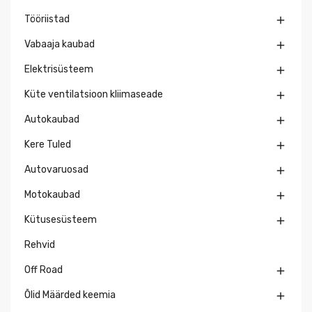
Tööriistad

Vabaaja kaubad

Elektrisüsteem

Küte ventilatsioon kliimaseade

Autokaubad

Kere Tuled

Autovaruosad

Motokaubad

Kütusesüsteem

Rehvid
Off Road

Õlid Määrded keemia
