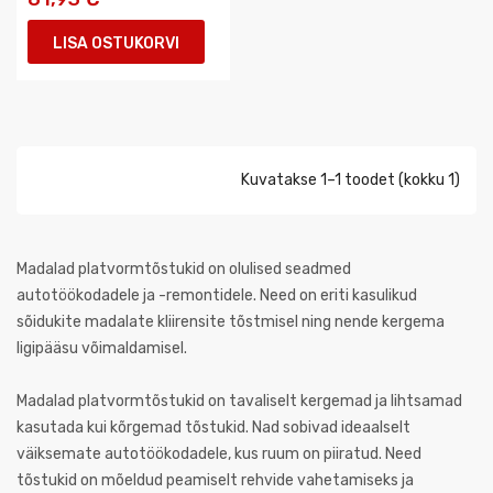
LISA OSTUKORVI
Kuvatakse 1–1 toodet (kokku 1)
Madalad platvormtõstukid on olulised seadmed
autotöökodadele ja -remontidele. Need on eriti kasulikud
sõidukite madalate kliirensite tõstmisel ning nende kergema
ligipääsu võimaldamisel.
Madalad platvormtõstukid on tavaliselt kergemad ja lihtsamad
kasutada kui kõrgemad tõstukid. Nad sobivad ideaalselt
väiksemate autotöökodadele, kus ruum on piiratud. Need
tõstukid on mõeldud peamiselt rehvide vahetamiseks ja