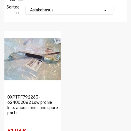
Sortee

Asjakohasus
Ri:
0XPTPF792263-
624002082 Low profile
lifts accessories and spare
parts
81,93 €