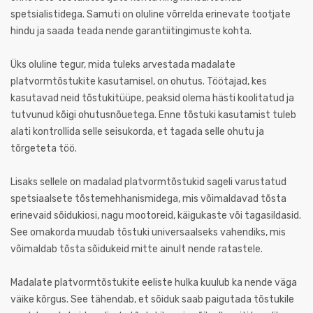
spetsialistidega. Samuti on oluline võrrelda erinevate tootjate
hindu ja saada teada nende garantiitingimuste kohta.
Üks oluline tegur, mida tuleks arvestada madalate
platvormtõstukite kasutamisel, on ohutus. Töötajad, kes
kasutavad neid tõstukitüüpe, peaksid olema hästi koolitatud ja
tutvunud kõigi ohutusnõuetega. Enne tõstuki kasutamist tuleb
alati kontrollida selle seisukorda, et tagada selle ohutu ja
tõrgeteta töö.
Lisaks sellele on madalad platvormtõstukid sageli varustatud
spetsiaalsete tõstemehhanismidega, mis võimaldavad tõsta
erinevaid sõidukiosi, nagu mootoreid, käigukaste või tagasildasid.
See omakorda muudab tõstuki universaalseks vahendiks, mis
võimaldab tõsta sõidukeid mitte ainult nende ratastele.
Madalate platvormtõstukite eeliste hulka kuulub ka nende väga
väike kõrgus. See tähendab, et sõiduk saab paigutada tõstukile