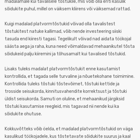
madalamale kui tavalisele tõstukile, mis võib olla eriti kasulik
sõidukite puhul, millel on väiksem kliirens või väiksemad rattad.
Kuigi madalad platvormtõstukid võivad olla tavalistest
tõstukitest natuke kallimad, võib nende investeering siiski
tasuda end kiiresti tagasi. Tegelikult võivad nad aidata töökojal
säästa aega ja raha, kuna need võimaldavad mehaanikutel tõsta
sõidukeid palju kiiremini ja tõhusamalt kui tavalised tõstukid.
Lisaks tuleks madalat platvormtõstukit enne kasutamist
kontrollida, et tagada selle turvaline ja nõuetekohane toimimine.
Kontrollida tuleks tõstuki tõstevõimet, tõstuki kettide ja
trosside seisukorda, kinnitusvahendite korrektsust ja tõstuki
üldist seisukorda. Samuti on oluline, et mehaanikud järgiksid
tõstuki kasutamise reegleid, mis tagavad nii nende kui ka
sõidukite ohutuse.
Kokkuvõtteks võib öelda, et madalad platvormtõstukid on väga
kasulikud töökojadele, kus tõstetavate sõidukite suurus ja kaal