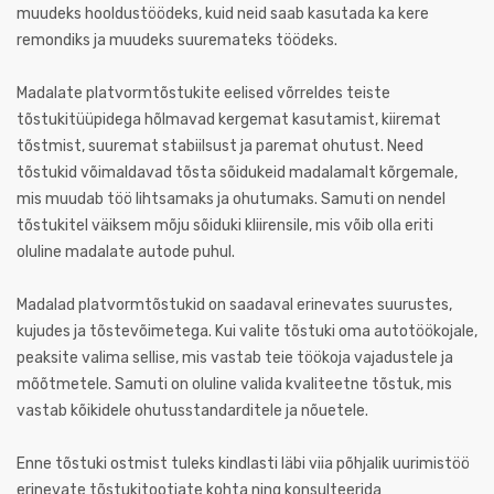
muudeks hooldustöödeks, kuid neid saab kasutada ka kere
remondiks ja muudeks suuremateks töödeks.
Madalate platvormtõstukite eelised võrreldes teiste
tõstukitüüpidega hõlmavad kergemat kasutamist, kiiremat
tõstmist, suuremat stabiilsust ja paremat ohutust. Need
tõstukid võimaldavad tõsta sõidukeid madalamalt kõrgemale,
mis muudab töö lihtsamaks ja ohutumaks. Samuti on nendel
tõstukitel väiksem mõju sõiduki kliirensile, mis võib olla eriti
oluline madalate autode puhul.
Madalad platvormtõstukid on saadaval erinevates suurustes,
kujudes ja tõstevõimetega. Kui valite tõstuki oma autotöökojale,
peaksite valima sellise, mis vastab teie töökoja vajadustele ja
mõõtmetele. Samuti on oluline valida kvaliteetne tõstuk, mis
vastab kõikidele ohutusstandarditele ja nõuetele.
Enne tõstuki ostmist tuleks kindlasti läbi viia põhjalik uurimistöö
erinevate tõstukitootjate kohta ning konsulteerida