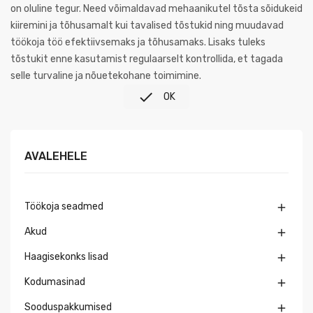
on oluline tegur. Need võimaldavad mehaanikutel tõsta sõidukeid
kiiremini ja tõhusamalt kui tavalised tõstukid ning muudavad
töökoja töö efektiivsemaks ja tõhusamaks. Lisaks tuleks
tõstukit enne kasutamist regulaarselt kontrollida, et tagada
selle turvaline ja nõuetekohane toimimine.

OK
AVALEHELE
Töökoja seadmed

Akud

Haagisekonks lisad

Kodumasinad

Sooduspakkumised
