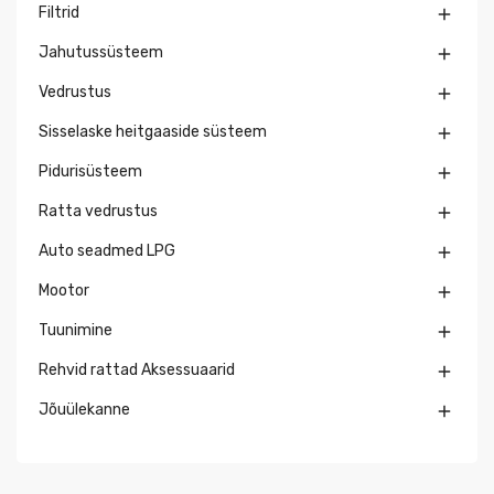
Filtrid

Jahutussüsteem

Vedrustus

Sisselaske heitgaaside süsteem

Pidurisüsteem

Ratta vedrustus

Auto seadmed LPG

Mootor

Tuunimine

Rehvid rattad Aksessuaarid

Jõuülekanne
