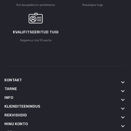
Kui kaupadel on probleeme
Reaalajas tugi
KVALIFITSEERITUD TUGI
Kogemus üle 10 aasta
KONTAKT
keyboard_arrow_down
TARNE
keyboard_arrow_down
INFO
keyboard_arrow_down
KLIENDITEENINDUS
keyboard_arrow_down
REKVISIIDID
keyboard_arrow_down
MINU KONTO
keyboard_arrow_down