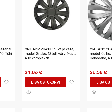
aterjal:
MMT A112 2041B 13" Velje kate,
MMT A112 2045
10, Tühi
mudel: Snake, 13toll, värv: Must,
mudel: Optic, 
4 tk komplektis
Hõbedane, 4 
24,86 €
26,58 €
LISA OSTUKORVI
LISA OS