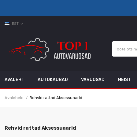
EST
expand_more
AVALEHT
AUTOKAUBAD
VARUOSAD
MEIST
Avalehele
Rehvid rattad Aksessuaarid
Rehvid rattad Aksessuaarid