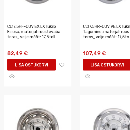
CL17.5HF-COV EX.LX Ilukilp
CL17.5HR-COV VE.LX Iluki
Esiosa, materjal: roostevaba
Tagumine, materjal: roo
teras,, velje mõõt: 17,5toll
teras,, velje mõõt: 17,5to
82,49 €
107,49 €
LISA OSTUKORVI
LISA OSTUKORVI