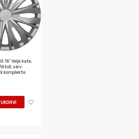
 16" Velje kate,
16toll, värv:
tk komplektis
TUKORVI