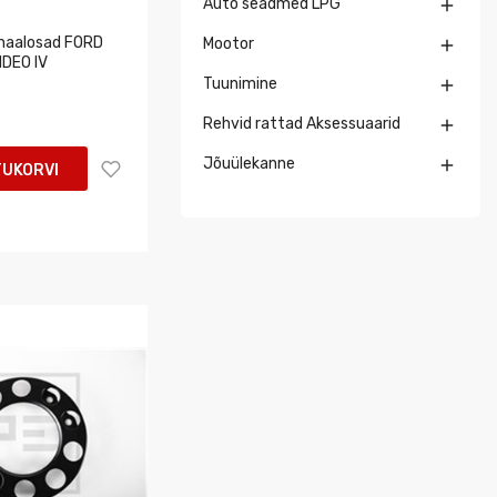
Auto seadmed LPG

inaalosad FORD
Mootor

NDEO IV
Tuunimine

Rehvid rattad Aksessuaarid

Jõuülekanne

TUKORVI