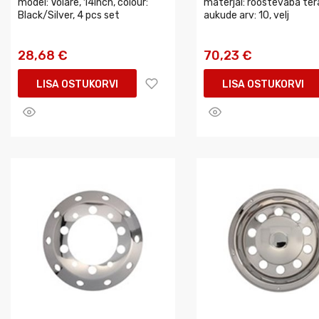
model: Volare, 14inch, colour:
materjal: roostevaba tera
Black/Silver, 4 pcs set
aukude arv: 10, velj
28,68 €
70,23 €
LISA OSTUKORVI
LISA OSTUKORVI