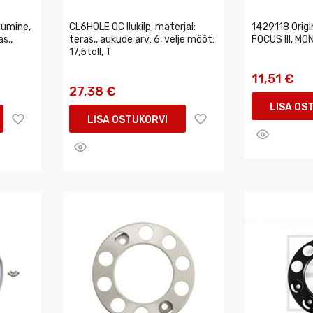
gumine,
CL6HOLE OC Ilukilp, materjal:
1429118 Orig
s,,
teras,, aukude arv: 6, velje mõõt:
FOCUS III, MO
17,5toll, T
11,51 €
27,38 €
LISA OS
LISA OSTUKORVI