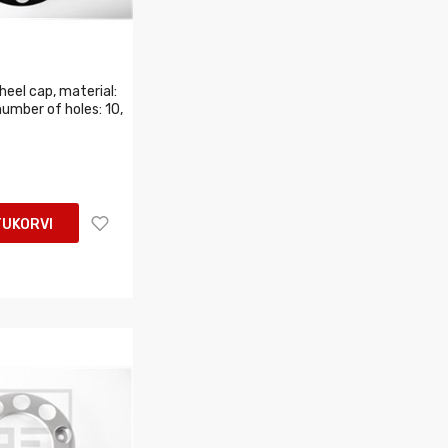
eel cap, material:
 number of holes: 10,
TUKORVI