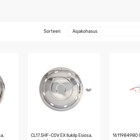
Sorteeri:
Asjakohasus
sa,
CL17.5HF-COV EX Ilukilp Esiosa,
1611984980 O