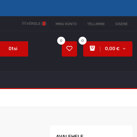
VÕRDLE (
0
)
MINU KONTO
TELLIMINE
SISENE
0
0
Otsi
0,00 €
AVALEHELE