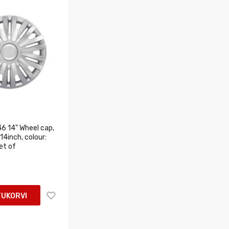
6 14" Wheel cap,
14inch, colour:
set of
TUKORVI