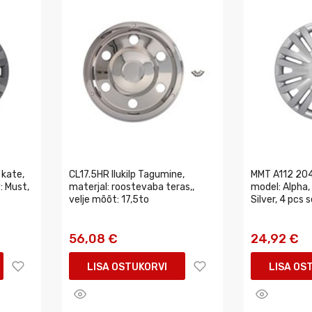
 kate,
CL17.5HR Ilukilp Tagumine,
MMT A112 204
: Must,
materjal: roostevaba teras,,
model: Alpha, 
velje mõõt: 17,5to
Silver, 4 pcs 
56,08 €
24,92 €
LISA OSTUKORVI
LISA OS