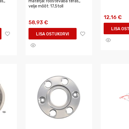
s,,
materjal: roostevaba teras,,
velje mõõt: 17,5toll
12,16 €
58,93 €
LISA OS
LISA OSTUKORVI