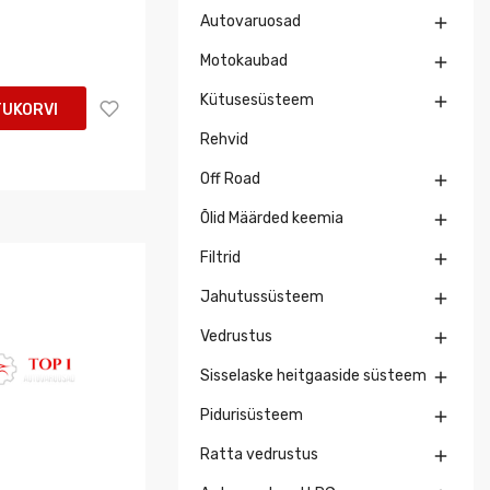
Autovaruosad

Motokaubad

Kütusesüsteem

TUKORVI
Rehvid
Off Road

Õlid Määrded keemia

Filtrid

Jahutussüsteem

Vedrustus

Sisselaske heitgaaside süsteem

Pidurisüsteem

Ratta vedrustus
