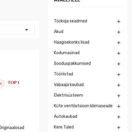
Töökoja seadmed


Akud

Haagisekonks lisad

Kodumasinad

Sooduspakkumised

Tööriistad

Vabaaja kaubad

Elektrisüsteem

Küte ventilatsioon kliimaseade

Autokaubad

Kere Tuled

riginaalosad