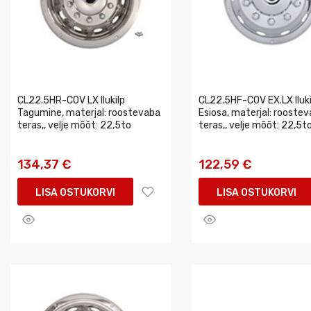
CL22.5HR-COV LX Ilukilp
CL22.5HF-COV EX.LX Iluki
Tagumine, materjal: roostevaba
Esiosa, materjal: rooste
teras,, velje mõõt: 22,5to
teras,, velje mõõt: 22,5to
134,37 €
122,59 €
LISA OSTUKORVI
LISA OSTUKORVI