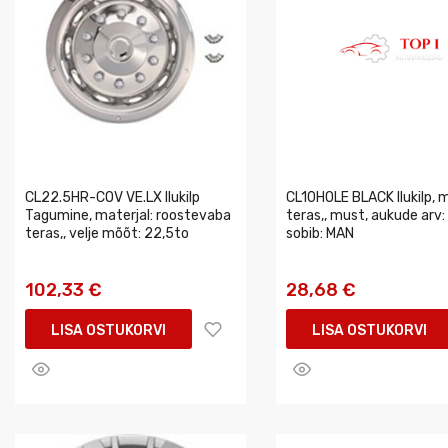
CL22.5HR-COV VE.LX Ilukilp
CL10HOLE BLACK Ilukilp, m
Tagumine, materjal: roostevaba
teras,, must, aukude arv: 
teras,, velje mõõt: 22,5to
sobib: MAN
102,33 €
28,68 €
LISA OSTUKORVI
LISA OSTUKORVI