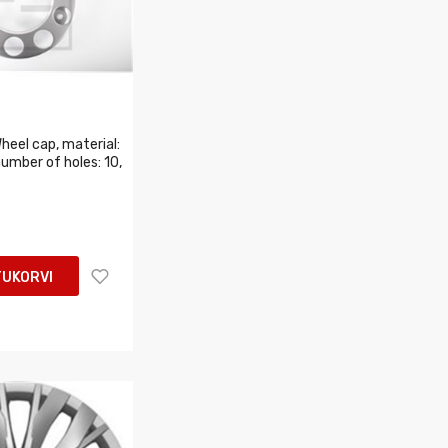
eel cap, material:
 number of holes: 10,
TUKORVI