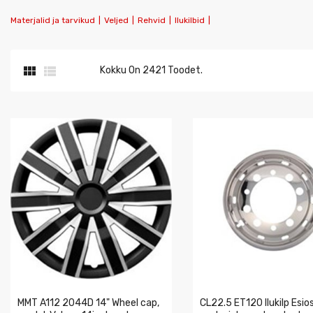
Materjalid ja tarvikud
|
Veljed
|
Rehvid
|
Ilukilbid
|


Kokku On 2421 Toodet.
MMT A112 2044D 14" Wheel cap,
CL22.5 ET120 Ilukilp Esio