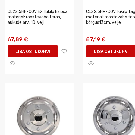
CL22.5HF-COV EX Ilukilp Esiosa,
CL22.5HR-COV Ilukilp Ta
materjal: roostevaba teras,,
materjal: roostevaba tera
aukude arv: 10, velj
kõrgus13cm, velje
67,89 €
87,19 €
LISA OSTUKORVI
LISA OSTUKORVI