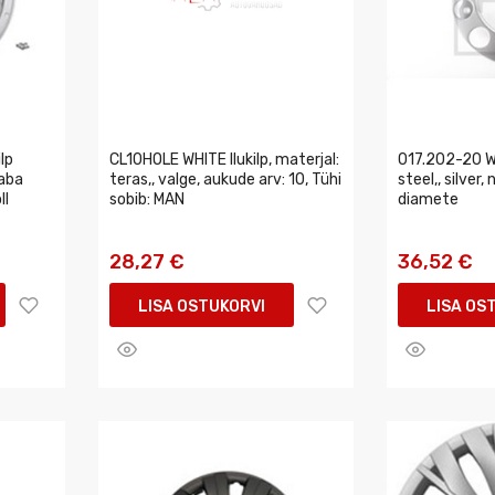
lp
CL10HOLE WHITE Ilukilp, materjal:
017.202-20 Wh
vaba
teras,, valge, aukude arv: 10, Tühi
steel,, silver,
ll
sobib: MAN
diamete
28,27 €
36,52 €
LISA OSTUKORVI
LISA OS