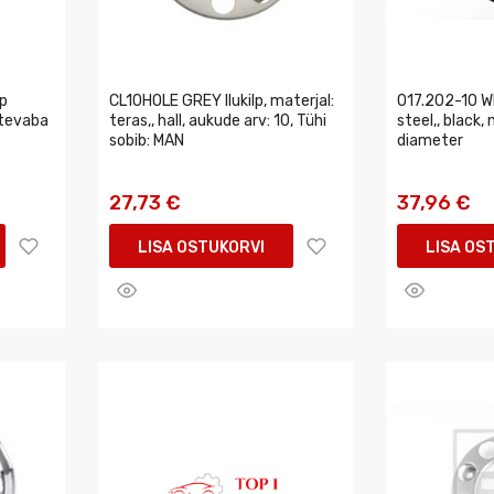
lp
CL10HOLE GREY Ilukilp, materjal:
017.202-10 Wh
stevaba
teras,, hall, aukude arv: 10, Tühi
steel,, black,
sobib: MAN
diameter
27,73 €
37,96 €
LISA OSTUKORVI
LISA OS