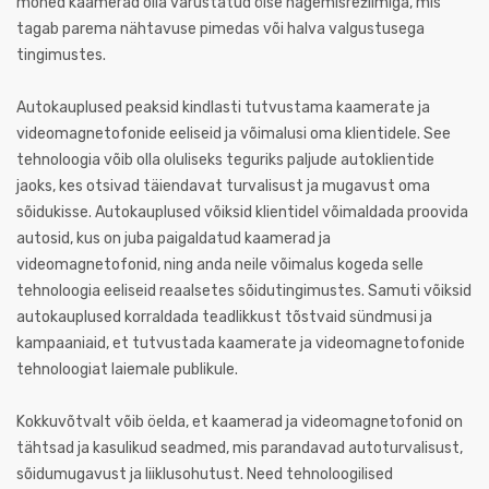
mõned kaamerad olla varustatud öise nägemisrežiimiga, mis
tagab parema nähtavuse pimedas või halva valgustusega
tingimustes.
Autokauplused peaksid kindlasti tutvustama kaamerate ja
videomagnetofonide eeliseid ja võimalusi oma klientidele. See
tehnoloogia võib olla oluliseks teguriks paljude autoklientide
jaoks, kes otsivad täiendavat turvalisust ja mugavust oma
sõidukisse. Autokauplused võiksid klientidel võimaldada proovida
autosid, kus on juba paigaldatud kaamerad ja
videomagnetofonid, ning anda neile võimalus kogeda selle
tehnoloogia eeliseid reaalsetes sõidutingimustes. Samuti võiksid
autokauplused korraldada teadlikkust tõstvaid sündmusi ja
kampaaniaid, et tutvustada kaamerate ja videomagnetofonide
tehnoloogiat laiemale publikule.
Kokkuvõtvalt võib öelda, et kaamerad ja videomagnetofonid on
tähtsad ja kasulikud seadmed, mis parandavad autoturvalisust,
sõidumugavust ja liiklusohutust. Need tehnoloogilised