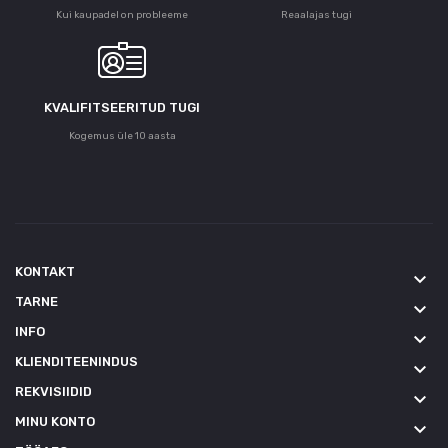
Kui kaupadel on probleeme
Reaalajas tugi
KVALIFITSEERITUD TUGI
Kogemus üle 10 aasta
KONTAKT
keyboard_arrow_down
TARNE
keyboard_arrow_down
INFO
keyboard_arrow_down
KLIENDITEENINDUS
keyboard_arrow_down
REKVISIIDID
keyboard_arrow_down
MINU KONTO
keyboard_arrow_down