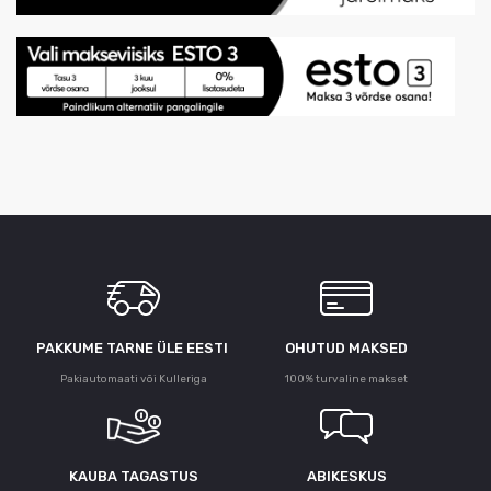
PAKKUME TARNE ÜLE ЕESTI
OHUTUD MAKSED
Pakiautomaati või Kulleriga
100% turvaline makset
KAUBA TAGASTUS
ABIKESKUS