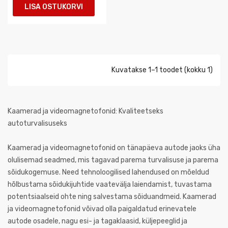
LISA OSTUKORVI
Kuvatakse 1–1 toodet (kokku 1)
Kaamerad ja videomagnetofonid: Kvaliteetseks
autoturvalisuseks
Kaamerad ja videomagnetofonid on tänapäeva autode jaoks üha
olulisemad seadmed, mis tagavad parema turvalisuse ja parema
sõidukogemuse. Need tehnoloogilised lahendused on mõeldud
hõlbustama sõidukijuhtide vaatevälja laiendamist, tuvastama
potentsiaalseid ohte ning salvestama sõiduandmeid. Kaamerad
ja videomagnetofonid võivad olla paigaldatud erinevatele
autode osadele, nagu esi- ja tagaklaasid, küljepeeglid ja