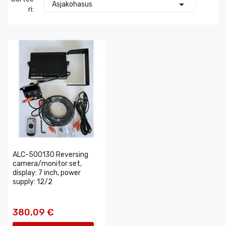

Asjakohasus
Ri:
ALC-500130 Reversing
camera/monitor set,
display: 7 inch, power
supply: 12/2
380,09 €