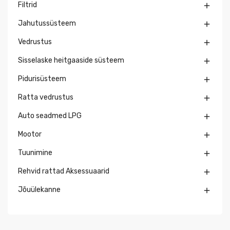
Filtrid

Jahutussüsteem

Vedrustus

Sisselaske heitgaaside süsteem

Pidurisüsteem

Ratta vedrustus

Auto seadmed LPG

Mootor

Tuunimine

Rehvid rattad Aksessuaarid

Jõuülekanne
