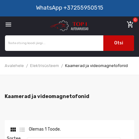
WhatsApp
+37255950515
0

add_shopping_cart
Otsi
Avalehele
Elektrisüsteem
Kaamerad ja videomagnetofonid
Kaamerad ja videomagnetofonid


Olemas 1 Toode.
Sortee