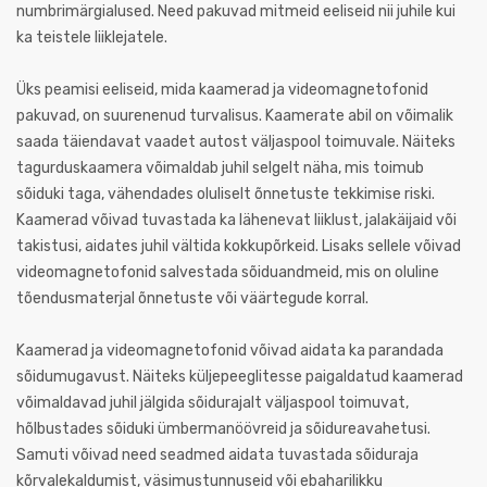
numbrimärgialused. Need pakuvad mitmeid eeliseid nii juhile kui
ka teistele liiklejatele.
Üks peamisi eeliseid, mida kaamerad ja videomagnetofonid
pakuvad, on suurenenud turvalisus. Kaamerate abil on võimalik
saada täiendavat vaadet autost väljaspool toimuvale. Näiteks
tagurduskaamera võimaldab juhil selgelt näha, mis toimub
sõiduki taga, vähendades oluliselt õnnetuste tekkimise riski.
Kaamerad võivad tuvastada ka lähenevat liiklust, jalakäijaid või
takistusi, aidates juhil vältida kokkupõrkeid. Lisaks sellele võivad
videomagnetofonid salvestada sõiduandmeid, mis on oluline
tõendusmaterjal õnnetuste või väärtegude korral.
Kaamerad ja videomagnetofonid võivad aidata ka parandada
sõidumugavust. Näiteks küljepeeglitesse paigaldatud kaamerad
võimaldavad juhil jälgida sõidurajalt väljaspool toimuvat,
hõlbustades sõiduki ümbermanöövreid ja sõidureavahetusi.
Samuti võivad need seadmed aidata tuvastada sõiduraja
kõrvalekaldumist, väsimustunnuseid või ebaharilikku