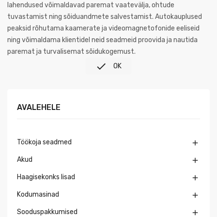
lahendused võimaldavad paremat vaatevälja, ohtude
tuvastamist ning sõiduandmete salvestamist. Autokauplused
peaksid rõhutama kaamerate ja videomagnetofonide eeliseid
ning võimaldama klientidel neid seadmeid proovida ja nautida
paremat ja turvalisemat sõidukogemust.

OK
AVALEHELE
Töökoja seadmed

Akud

Haagisekonks lisad

Kodumasinad

Sooduspakkumised
