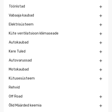
Tööriistad

Vabaaja kaubad

Elektrisüsteem

Küte ventilatsioon kliimaseade

Autokaubad

Kere Tuled

Autovaruosad

Motokaubad

Kütusesüsteem

Rehvid
Off Road

Õlid Määrded keemia
