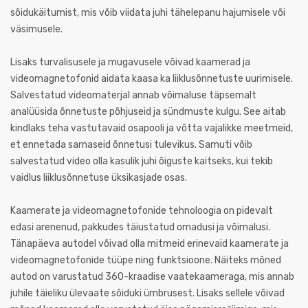
sõidukäitumist, mis võib viidata juhi tähelepanu hajumisele või
väsimusele.
Lisaks turvalisusele ja mugavusele võivad kaamerad ja
videomagnetofonid aidata kaasa ka liiklusõnnetuste uurimisele.
Salvestatud videomaterjal annab võimaluse täpsemalt
analüüsida õnnetuste põhjuseid ja sündmuste kulgu. See aitab
kindlaks teha vastutavaid osapooli ja võtta vajalikke meetmeid,
et ennetada sarnaseid õnnetusi tulevikus. Samuti võib
salvestatud video olla kasulik juhi õiguste kaitseks, kui tekib
vaidlus liiklusõnnetuse üksikasjade osas.
Kaamerate ja videomagnetofonide tehnoloogia on pidevalt
edasi arenenud, pakkudes täiustatud omadusi ja võimalusi.
Tänapäeva autodel võivad olla mitmeid erinevaid kaamerate ja
videomagnetofonide tüüpe ning funktsioone. Näiteks mõned
autod on varustatud 360-kraadise vaatekaameraga, mis annab
juhile täieliku ülevaate sõiduki ümbrusest. Lisaks sellele võivad