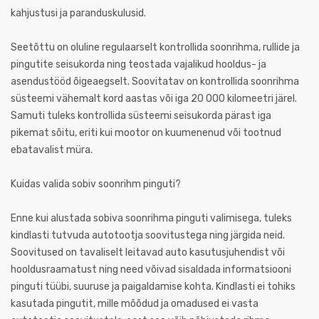
kahjustusi ja paranduskulusid.
Seetõttu on oluline regulaarselt kontrollida soonrihma, rullide ja
pingutite seisukorda ning teostada vajalikud hooldus- ja
asendustööd õigeaegselt. Soovitatav on kontrollida soonrihma
süsteemi vähemalt kord aastas või iga 20 000 kilomeetri järel.
Samuti tuleks kontrollida süsteemi seisukorda pärast iga
pikemat sõitu, eriti kui mootor on kuumenenud või tootnud
ebatavalist müra.
Kuidas valida sobiv soonrihm pinguti?
Enne kui alustada sobiva soonrihma pinguti valimisega, tuleks
kindlasti tutvuda autotootja soovitustega ning järgida neid.
Soovitused on tavaliselt leitavad auto kasutusjuhendist või
hooldusraamatust ning need võivad sisaldada informatsiooni
pinguti tüübi, suuruse ja paigaldamise kohta. Kindlasti ei tohiks
kasutada pingutit, mille mõõdud ja omadused ei vasta