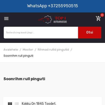
WhatsApp
+37255950515
0

add_shopping_cart
Otsi
Avalehele
Mootor
Rihmad rullid pingutid
Soonrihm rull pinguti
Soonrihm rull pinguti


Kokku On 1845 Toodet.