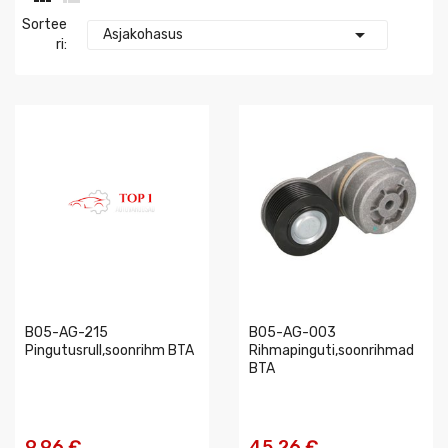
Sortee

Asjakohasus
Ri:
B05-AG-215
B05-AG-003
Pingutusrull,soonrihm BTA
Rihmapinguti,soonrihmad
BTA
9,96 €
45,26 €