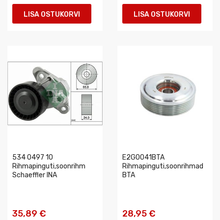
LISA OSTUKORVI
LISA OSTUKORVI
534 0497 10
E2G0041BTA
Rihmapinguti,soonrihm
Rihmapinguti,soonrihmad
Schaeffler INA
BTA
35,89 €
28,95 €