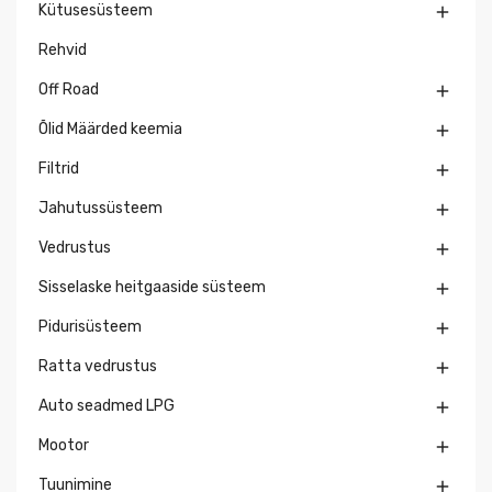
Kütusesüsteem

Rehvid
Off Road

Õlid Määrded keemia

Filtrid

Jahutussüsteem

Vedrustus

Sisselaske heitgaaside süsteem

Pidurisüsteem

Ratta vedrustus

Auto seadmed LPG

Mootor

Tuunimine
