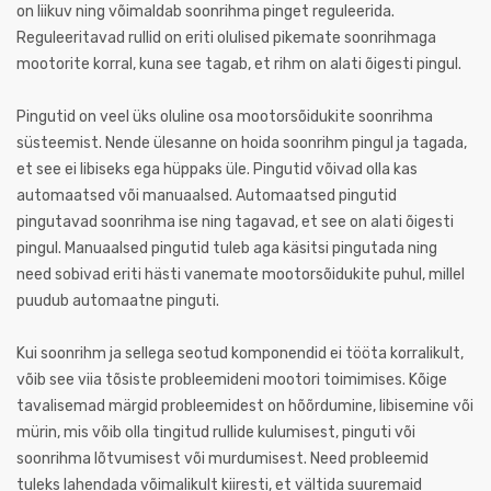
on liikuv ning võimaldab soonrihma pinget reguleerida.
Reguleeritavad rullid on eriti olulised pikemate soonrihmaga
mootorite korral, kuna see tagab, et rihm on alati õigesti pingul.
Pingutid on veel üks oluline osa mootorsõidukite soonrihma
süsteemist. Nende ülesanne on hoida soonrihm pingul ja tagada,
et see ei libiseks ega hüppaks üle. Pingutid võivad olla kas
automaatsed või manuaalsed. Automaatsed pingutid
pingutavad soonrihma ise ning tagavad, et see on alati õigesti
pingul. Manuaalsed pingutid tuleb aga käsitsi pingutada ning
need sobivad eriti hästi vanemate mootorsõidukite puhul, millel
puudub automaatne pinguti.
Kui soonrihm ja sellega seotud komponendid ei tööta korralikult,
võib see viia tõsiste probleemideni mootori toimimises. Kõige
tavalisemad märgid probleemidest on hõõrdumine, libisemine või
mürin, mis võib olla tingitud rullide kulumisest, pinguti või
soonrihma lõtvumisest või murdumisest. Need probleemid
tuleks lahendada võimalikult kiiresti, et vältida suuremaid