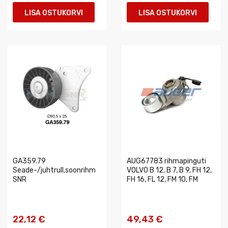
LISA OSTUKORVI
LISA OSTUKORVI
GA359.79
AUG67783 rihmapinguti
Seade-/juhtrull,soonrihm
VOLVO B 12, B 7, B 9, FH 12,
SNR
FH 16, FL 12, FM 10, FM
22,12 €
49,43 €