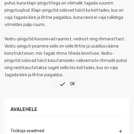
puhul, kuna klapi-pingutitega on võimalik tagada suurem
pingutusjõud. Klapi-pingutid sobivad hästi ka kohtades, kus on
vaja tagada kiire ja lihtne paigaldus, kuna need ei vaja rullidega
võrreldes palju ruumi.
Vedru-pingutid koosnevad raamist, vedrust ning rihmarattast.
Vedru-pinguti peamine eelis on selle lihtne ja usaldusväärne
konstruktsioon, mis tagab rihma tiheda kinnituse. Vedru-
pingutid sobivad hästi kasutamiseks väiksemate rihmade puhul
ning neid kasutatakse sageli sellistes kohtades, kus on vaja
tagada kiire ja lihtne paigaldus.

OK
AVALEHELE
Töökoja seadmed
