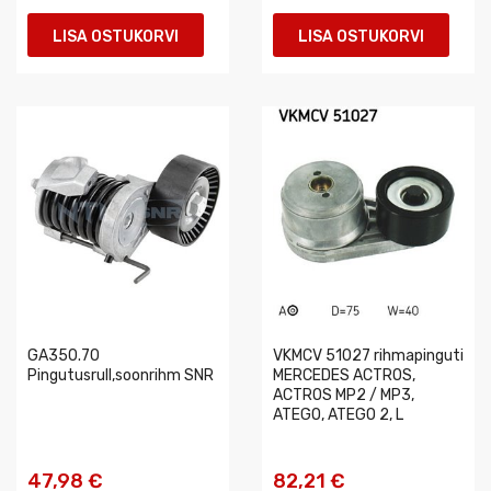
LISA OSTUKORVI
LISA OSTUKORVI
GA350.70
VKMCV 51027 rihmapinguti
Pingutusrull,soonrihm SNR
MERCEDES ACTROS,
ACTROS MP2 / MP3,
ATEGO, ATEGO 2, L
47,98 €
82,21 €