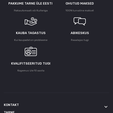
PAKKUME TARNE ÜLE ЕESTI
OHUTUD MAKSED
Pakiautomaati või Kulleriga
100% turvaline makset
KAUBA TAGASTUS
ABIKESKUS
Kui kaupadel on probleeme
Reaalajas tugi
KVALIFITSEERITUD TUGI
Kogemus üle 10 aasta
KONTAKT
keyboard_arrow_down
TARNE