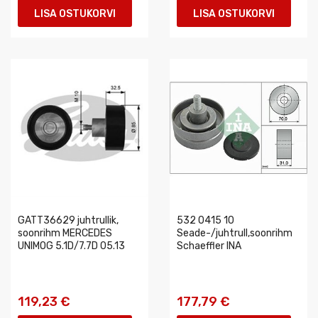
LISA OSTUKORVI
LISA OSTUKORVI
GATT36629 juhtrullik,
532 0415 10
soonrihm MERCEDES
Seade-/juhtrull,soonrihm
UNIMOG 5.1D/7.7D 05.13
Schaeffler INA
119,23 €
177,79 €