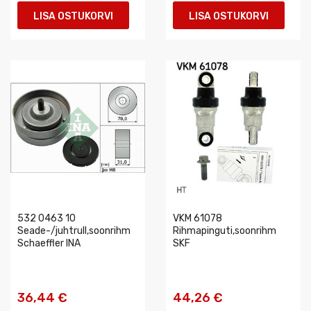
LISA OSTUKORVI
LISA OSTUKORVI
532 0463 10
VKM 61078
Seade-/juhtrull,soonrihm
Rihmapinguti,soonrihm
Schaeffler INA
SKF
36,44 €
44,26 €