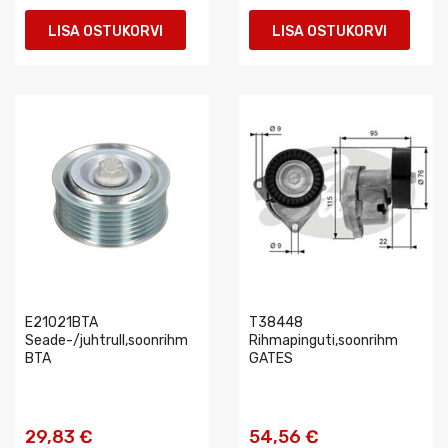
LISA OSTUKORVI
LISA OSTUKORVI
E21021BTA
T38448
Seade-/juhtrull,soonrihm
Rihmapinguti,soonrihm
BTA
GATES
29,83 €
54,56 €