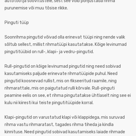
autotootja soovitustele, sest see võib põhjustada rihma
purunemise või muu tõsise rikke.
Pinguti tüüp
Soonrihma pingutid võivad olla erinevat tüüpi ning nende valik
sõltub sellest, millist rihmatüüpi kasutatakse. Kõige levinumad
pingutitüübid on rull-, klapi- ja vedru-pingutid.
Rull-pingutid on kõige levinumad pingutid ning need sobivad
kasutamiseks paljude erinevate rihmatüüpide puhul. Need
pingutid koosnevad rullist, mis on fikseeritud raamile, ning
rihmarattale, mis on paigutatud rulli kõrvale. Rull-pinguti
peamine eelis on see, et rihma pingutatakse ühtlaselt ning see ei
kulu nii kiiresti kui teiste pingutitüüpide korral.
Klapi-pingutid on varustatud klapi või klappidega, mis suruvad
rihma vastu rihmaratast, tagades rihma tiheda ja kindla
kinnituse. Need pingutid sobivad kasutamiseks laiade rihmade