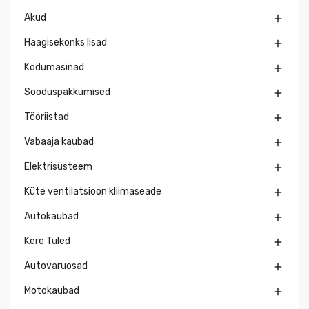
Akud

Haagisekonks lisad

Kodumasinad

Sooduspakkumised

Tööriistad

Vabaaja kaubad

Elektrisüsteem

Küte ventilatsioon kliimaseade

Autokaubad

Kere Tuled

Autovaruosad

Motokaubad
