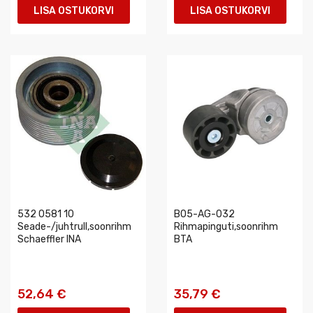
LISA OSTUKORVI
LISA OSTUKORVI
532 0581 10
B05-AG-032
Seade-/juhtrull,soonrihm
Rihmapinguti,soonrihm
Schaeffler INA
BTA
52,64 €
35,79 €