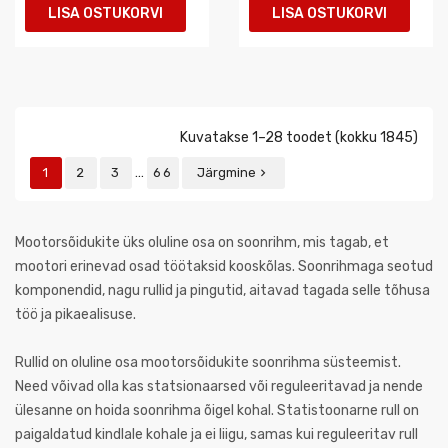
LISA OSTUKORVI
LISA OSTUKORVI
Kuvatakse 1–28 toodet (kokku 1845)
…
1
2
3
66
Järgmine

Mootorsõidukite üks oluline osa on soonrihm, mis tagab, et
mootori erinevad osad töötaksid kooskõlas. Soonrihmaga seotud
komponendid, nagu rullid ja pingutid, aitavad tagada selle tõhusa
töö ja pikaealisuse.
Rullid on oluline osa mootorsõidukite soonrihma süsteemist.
Need võivad olla kas statsionaarsed või reguleeritavad ja nende
ülesanne on hoida soonrihma õigel kohal. Statistoonarne rull on
paigaldatud kindlale kohale ja ei liigu, samas kui reguleeritav rull