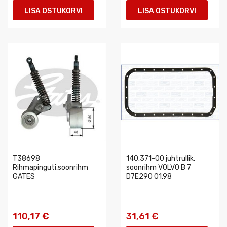
LISA OSTUKORVI
LISA OSTUKORVI
T38698
140.371-00 juhtrullik,
Rihmapinguti,soonrihm
soonrihm VOLVO B 7
GATES
D7E290 01.98
110,17 €
31,61 €