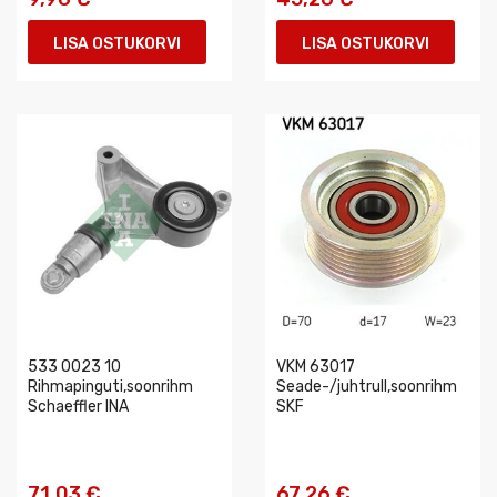
LISA OSTUKORVI
LISA OSTUKORVI
533 0023 10
VKM 63017
Rihmapinguti,soonrihm
Seade-/juhtrull,soonrihm
Schaeffler INA
SKF
71,03 €
67,26 €