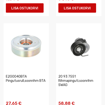
LISA OSTUKORVI
LISA OSTUKORVI
E2G0040BTA
20 93 7551
Pingutusrull,soonrihm BTA
Rihmapinguti,soonrihm
SWAG
27,65 €
58,88 €