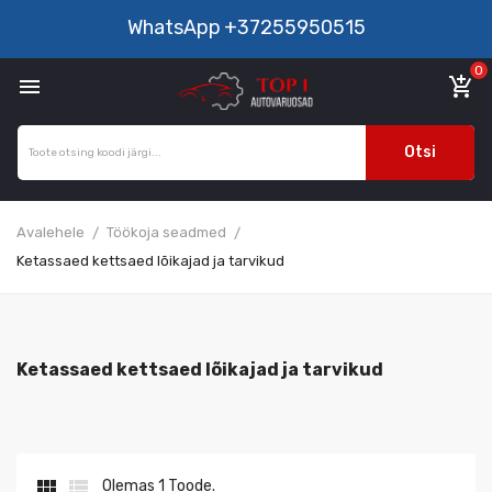
WhatsApp
+37255950515
0

add_shopping_cart
Otsi
Avalehele
Töökoja seadmed
Ketassaed kettsaed lõikajad ja tarvikud
Ketassaed kettsaed lõikajad ja tarvikud


Olemas 1 Toode.