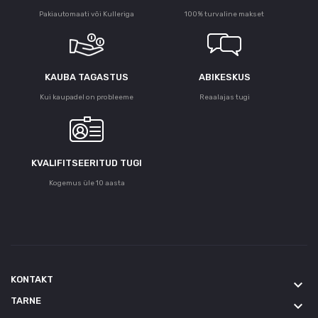
Pakiautomaati või Kulleriga
100% turvaline makset
KAUBA TAGASTUS
ABIKESKUS
Kui kaupadel on probleeme
Reaalajas tugi
KVALIFITSEERITUD TUGI
Kogemus üle 10 aasta
KONTAKT
keyboard_arrow_down
TARNE
keyboard_arrow_down