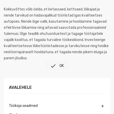
Kokkuvõttes võib öelda, et ketassaed, kettsaed, lõikajad ja
nende tarvikud on hädavajalikud tööriistad igas kvaliteetses
autopoes. Nende õige valik, kasutamine ja hooldamine tagavad
efektiivse lõikamise ning aitavad saavutada professionaalseid
tulemusi. Olge teadlik ohutusnõuetest ja tagage töötajatele
vajalik koolitus, et tagada turvaline töökeskkond. Investeerige
kvaliteetsetesse lõiketööriistadesse ja tarvikutesse ning hoidke
neid korrapäraselt hooldatuna, et tagada nende pikem eluiga ja
parem jõudlus.

OK
AVALEHELE
Töökoja seadmed
