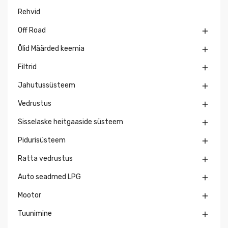
Rehvid
Off Road

Õlid Määrded keemia

Filtrid

Jahutussüsteem

Vedrustus

Sisselaske heitgaaside süsteem

Pidurisüsteem

Ratta vedrustus

Auto seadmed LPG

Mootor

Tuunimine
