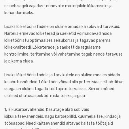
esineb sageli vajadust erinevate materjalide lõikamiseks ja
kohandamiseks.
Lisaks lõiketööriistadele on oluline omada ka sobivaid tarvikuid.
Näiteks erinevad lõiketerad ja saeketid võimaldavad hoida
lõiketööriistu optimaalses seisukorras ja tagavad parema
lõikekvaliteedi. Lõiketerade ja saekettide regulaarne
kontrollimine, teritamine või vahetamine tagab nende teravuse
ja pikema eluea.
Lisaks lõiketööriistadele ja tarvikutele on oluline meeles pidada
ka ohutusnõudeid. Lõiketööd võivad olla potentsiaalselt ohtlikud,
seega on oluline tagada töötajate turvalisus. Siin on mõned
olulised ohutusaspektid, mida tuleks järgida:
1. Isikukaitsevahendid: Kasutage alati sobivaid
isikukaitsevahendeid, nagu kaitseprillid, kuulmekaitse, kindad ja
töösaapad. Need kaitsevahendid aitavad kaitsta töötajaid