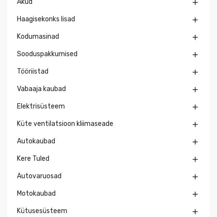
Akud

Haagisekonks lisad

Kodumasinad

Sooduspakkumised

Tööriistad

Vabaaja kaubad

Elektrisüsteem

Küte ventilatsioon kliimaseade

Autokaubad

Kere Tuled

Autovaruosad

Motokaubad

Kütusesüsteem
