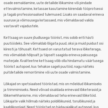
osade eemaldamine, uute detailide lõikamine või pindade
ettevalmistamine, ketassae kasutamine kiirendab tööprotsessi
ja tagab professionaalsed tulemused. Lisaks on saadaval erineva
suuruse ja võimsusega ketassaed, mis võimaldavad valida
vastavalt vajadustele.
Kettsaag on suure jõudlusega tööriist, mis sobib eriti hästi
puutöödeks. See võimaldab lõigata puud, oksi ja muid puidust osi
kiiresti ja tõhusalt. Kettsaed on varustatud terava lõiketeraga,
mis võimaldab hõlpsalt ja täpselt saagida erineva paksusega
materjale. Kvaliteetne kettsaag võib olla hindamatu väärtusega
tööriist autopoel, kus tehakse sageli puutöid, nagu näiteks
puitdetailide remontimine või uute osade valmistamine.
Lõikajad on spetsiaalsed tööriistad, mis on mõeldud lõikamiseks
ja trimmimiseks. Need võivad sisaldada erinevaid lõiketerasid ja
lõikemehhanisme, mis võimaldavad teha erinevaid lõiketöid.
Lõikajate valik hõlmab näiteks poldilõikureid, torulõikureid ja
kaablikoorijaid. Need tööriistad on hädavajalikud autopoel, kus