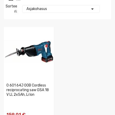
Sortee

Asjakohasus
Ri:
0 601 64J 00B Cordless
reciprocating saw GSA 18
V LI, 2x5Ah, Li Ion
159,01 €