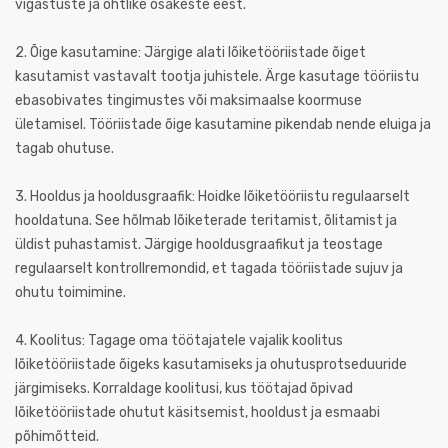
vigastuste ja ohtlike osakeste eest.
2. Õige kasutamine: Järgige alati lõiketööriistade õiget
kasutamist vastavalt tootja juhistele. Ärge kasutage tööriistu
ebasobivates tingimustes või maksimaalse koormuse
ületamisel. Tööriistade õige kasutamine pikendab nende eluiga ja
tagab ohutuse.
3. Hooldus ja hooldusgraafik: Hoidke lõiketööriistu regulaarselt
hooldatuna. See hõlmab lõiketerade teritamist, õlitamist ja
üldist puhastamist. Järgige hooldusgraafikut ja teostage
regulaarselt kontrollremondid, et tagada tööriistade sujuv ja
ohutu toimimine.
4. Koolitus: Tagage oma töötajatele vajalik koolitus
lõiketööriistade õigeks kasutamiseks ja ohutusprotseduuride
järgimiseks. Korraldage koolitusi, kus töötajad õpivad
lõiketööriistade ohutut käsitsemist, hooldust ja esmaabi
põhimõtteid.