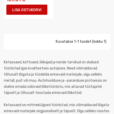
LISA OSTUKORVI
Kuvatakse 1–1 toodet (kokku 1)
Ketassaed, kettsaed, lõikajad ja nende tarvikud on olulised
tööriistad igas kvaliteetses autopoes. Need võimaldavad
tõhusalt lõigata ja töödelda erinevaid materjale, olgu selleks
metall, puit või muu. Autohoolduse ja -paranduse protsessis on
oluline omada sobivaid lõiketööriistu, mis aitavad töötajatel
täpselt ja tõhusalt teostada erinevaid lõiketöid.
Ketassaed on mitmekülgsed tööriistad, mis võimaldavad lõigata
erinevaid materjale sirgjooneliselt ja täpselt. Olgu selleks roostes