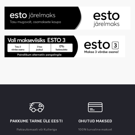
PAKKUME TARNE ÜLE ЕESTI
OHUTUD MAKSED
Pakiautomaati või Kulleriga
100% turvaline makset