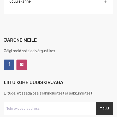
Jõuülekanne

JÄRGNE MEILE
Jälgi meid sotsiaalvõrgustikes
LIITU KOHE UUDISKIRJAGA
Liituge, et saada osa allahindlustest ja pakkumistest