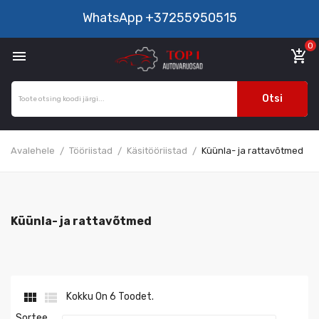
WhatsApp
+37255950515
0

add_shopping_cart
Otsi
Avalehele
Tööriistad
Käsitööriistad
Küünla- ja rattavõtmed
Küünla- ja rattavõtmed


Kokku On 6 Toodet.
Sortee