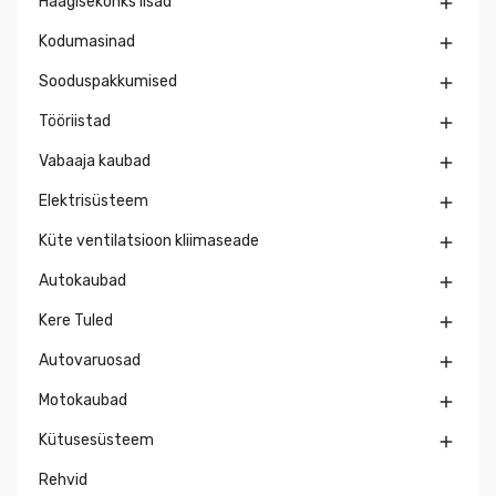
Haagisekonks lisad

Kodumasinad

Sooduspakkumised

Tööriistad

Vabaaja kaubad

Elektrisüsteem

Küte ventilatsioon kliimaseade

Autokaubad

Kere Tuled

Autovaruosad

Motokaubad

Kütusesüsteem

Rehvid