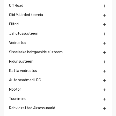
Off Road

Õlid Määrded keemia

Filtrid

Jahutussüsteem

Vedrustus

Sisselaske heitgaaside süsteem

Pidurisüsteem

Ratta vedrustus

Auto seadmed LPG

Mootor

Tuunimine

Rehvid rattad Aksessuaarid
