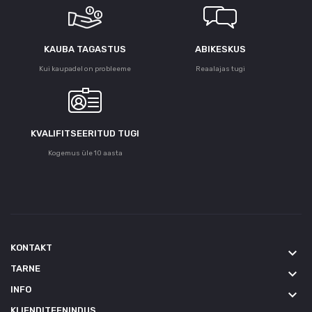
KAUBA TAGASTUS
ABIKESKUS
Kui kaupadel on probleeme
Reaalajas tugi
KVALIFITSEERITUD TUGI
Kogemus üle 10 aasta
KONTAKT
keyboard_arrow_down
TARNE
keyboard_arrow_down
INFO
keyboard_arrow_down
KLIENDITEENINDUS