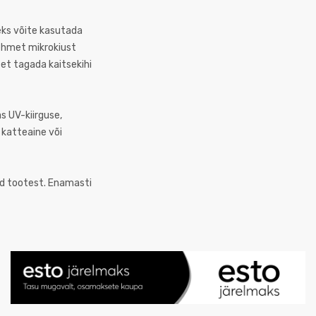
eks võite kasutada
ehmet mikrokiust
 et tagada kaitsekihi
s UV-kiirguse,
 katteaine või
itud tootest. Enamasti