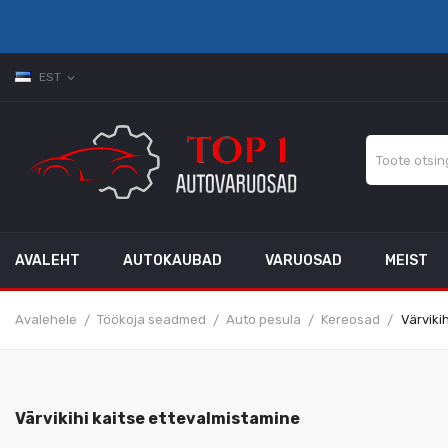
EST
expand_more
AVALEHT
AUTOKAUBAD
VARUOSAD
MEIST
Avalehele
Töökoja seadmed
Auto pesula
Kereosad
Värviki
Värvikihi kaitse ettevalmistamine