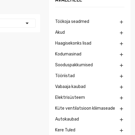
Töökoja seadmed


Akud

Haagisekonks lisad

Kodumasinad

Sooduspakkumised

Tööriistad

Vabaaja kaubad

Elektrisüsteem

Küte ventilatsioon kliimaseade

Autokaubad

Kere Tuled
