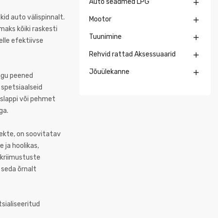
Auto seadmed LPG

id auto välispinnalt.
Mootor

maks kõiki raskesti
Tuunimine

elle efektiivse
Rehvid rattad Aksessuaarid

Jõuülekanne

agu peened
 spetsiaalseid
slappi või pehmet
ga.
fekte, on soovitatav
 ja hoolikas,
 kriimustuste
 seda õrnalt
sialiseeritud