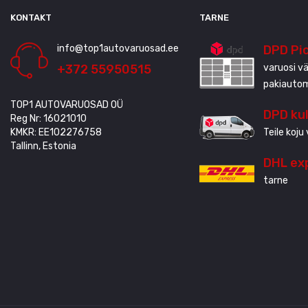
KONTAKT
TARNE
info@top1autovaruosad.ee
DPD Pi
+372 55950515
varuosi vä
pakiauto
TOP1 AUTOVARUOSAD OÜ
DPD ku
Reg Nr: 16021010
KMKR: EE102276758
Teile koju 
Tallinn, Estonia
DHL ex
tarne