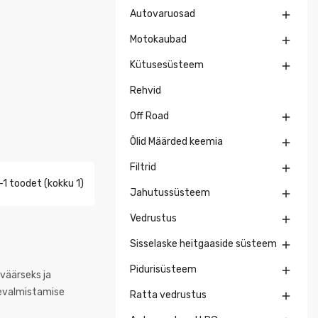
Autovaruosad

Motokaubad

Kütusesüsteem

Rehvid
Off Road

Õlid Määrded keemia

Filtrid

1 toodet (kokku 1)
Jahutussüsteem

Vedrustus

Sisselaske heitgaaside süsteem

Pidurisüsteem

eväärseks ja
ttevalmistamise
Ratta vedrustus
