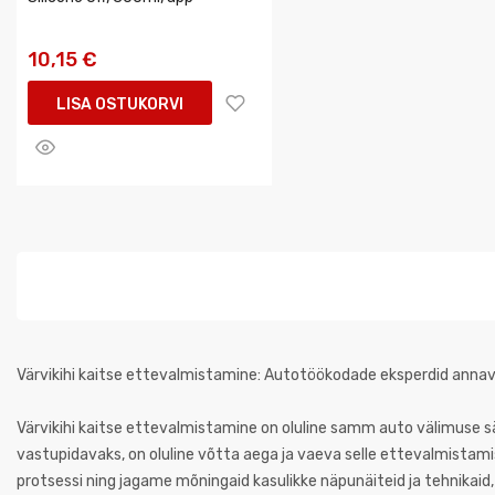
10,15 €
LISA OSTUKORVI
Värvikihi kaitse ettevalmistamine: Autotöökodade eksperdid anna
Värvikihi kaitse ettevalmistamine on oluline samm auto välimuse säil
vastupidavaks, on oluline võtta aega ja vaeva selle ettevalmistamise
protsessi ning jagame mõningaid kasulikke näpunäiteid ja tehnikaid,