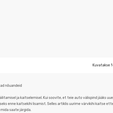
Kuvatakse 1–
vad nõuandeid
itamisel ja kaitselemisel. Kui soovite, et teie auto välispind jääks uu
ks enne kaitsekihi lisamist. Selles artiklis uurime värvikihi kaitse e
 mida saate järgida.