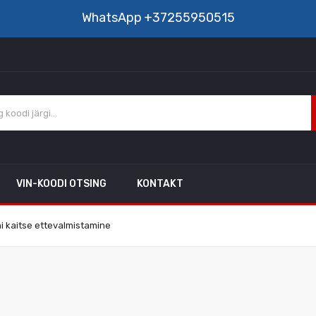
WhatsApp
+37255950515
VIN-KOODI OTSING
KONTAKT
hi kaitse ettevalmistamine