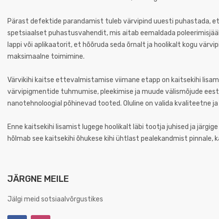
Pärast defektide parandamist tuleb värvipind uuesti puhastada, et
spetsiaalset puhastusvahendit, mis aitab eemaldada poleerimisjä
lappi või aplikaatorit, et hõõruda seda õrnalt ja hoolikalt kogu värv
maksimaalne toimimine.
Värvikihi kaitse ettevalmistamise viimane etapp on kaitsekihi lisami
värvipigmentide tuhmumise, pleekimise ja muude välismõjude eest. K
nanotehnoloogial põhinevad tooted. Oluline on valida kvaliteetne ja 
Enne kaitsekihi lisamist lugege hoolikalt läbi tootja juhised ja järgi
hõlmab see kaitsekihi õhukese kihi ühtlast pealekandmist pinnale, k
JÄRGNE MEILE
Jälgi meid sotsiaalvõrgustikes