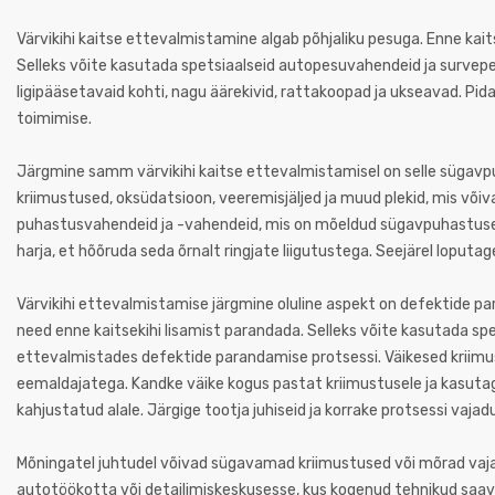
Värvikihi kaitse ettevalmistamine algab põhjaliku pesuga. Enne kait
Selleks võite kasutada spetsiaalseid autopesuvahendeid ja survepes
ligipääsetavaid kohti, nagu äärekivid, rattakoopad ja ukseavad. Pida
toimimise.
Järgmine samm värvikihi kaitse ettevalmistamisel on selle süga
kriimustused, oksüdatsioon, veeremisjäljed ja muud plekid, mis võiv
puhastusvahendeid ja -vahendeid, mis on mõeldud sügavpuhastusek
harja, et hõõruda seda õrnalt ringjate liigutustega. Seejärel loput
Värvikihi ettevalmistamise järgmine oluline aspekt on defektide p
need enne kaitsekihi lisamist parandada. Selleks võite kasutada spets
ettevalmistades defektide parandamise protsessi. Väikesed kriimu
eemaldajatega. Kandke väike kogus pastat kriimustusele ja kasutage
kahjustatud alale. Järgige tootja juhiseid ja korrake protsessi vaj
Mõningatel juhtudel võivad sügavamad kriimustused või mõrad vajad
autotöökotta või detailimiskeskusesse, kus kogenud tehnikud saav