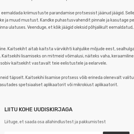
 eemaldada kriimustuste parandamise protsessist jäänud jäägid. Sell
äke ja muud mustust. Kandke puhastusvahendit pinnale ja kasutage p
ipinna ulatuses. Veenduge, et kõik jäägid oleksid põhjalikult eemaldatud,
ne. Kaitsekiht aitab kaitsta värvikihti kahjulike mõjude eest, sealhulga
aitsekihi lisamiseks on mitmeid võimalusi, näiteks vaha, keraamiline
sobiv kaitsekiht vastavalt teie eelistustele ja eelarvele.
ge neid täpselt. Kaitsekihi lisamise protsess võib erineda olenevalt val
asutades spetsiaalset aplikaatorit või mikrokiust aplikaatorit.
LIITU KOHE UUDISKIRJAGA
Liituge, et saada osa allahindlustest ja pakkumistest