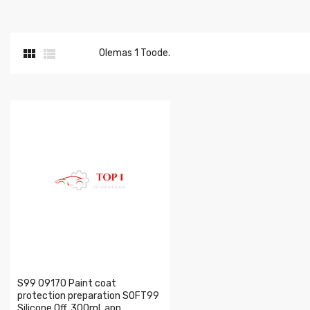


Olemas 1 Toode.
S99 09170 Paint coat
protection preparation SOFT99
Silicone Off, 300ml, app