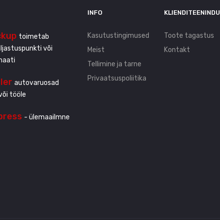
INFO
KLIENDITEENIND
ckup
Kasutustingimused
Toote tagastus
toimetab
ljastuspunkti või
Meist
Kontakt
maati
Tellimine ja tarne
Privaatsuspoliitika
ller
autovaruosad
või tööle
press
- ülemaailmne