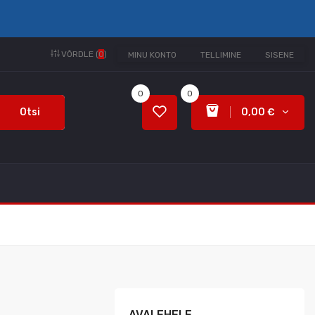
VÕRDLE (
0
)
MINU KONTO
TELLIMINE
SISENE
0
0
Otsi
0,00 €
AVALEHELE