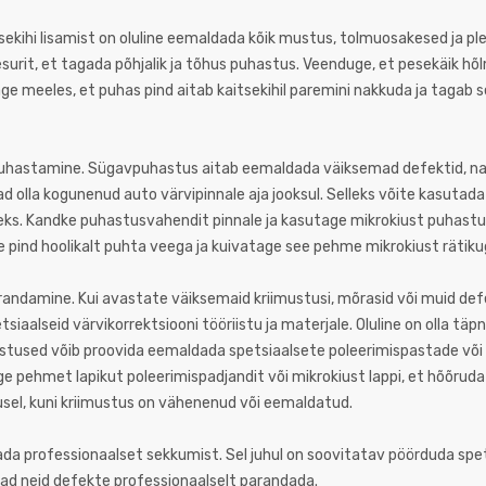
sekihi lisamist on oluline eemaldada kõik mustus, tolmuosakesed ja plek
urit, et tagada põhjalik ja tõhus puhastus. Veenduge, et pesekäik hõl
ge meeles, et puhas pind aitab kaitsekihil paremini nakkuda ja tagab s
vpuhastamine. Sügavpuhastus aitab eemaldada väiksemad defektid, n
ad olla kogunenud auto värvipinnale aja jooksul. Selleks võite kasutada
s. Kandke puhastusvahendit pinnale ja kasutage mikrokiust puhastu
age pind hoolikalt puhta veega ja kuivatage see pehme mikrokiust rätiku
arandamine. Kui avastate väiksemaid kriimustusi, mõrasid või muid de
iaalseid värvikorrektsiooni tööriistu ja materjale. Oluline on olla täpne
stused võib proovida eemaldada spetsiaalsete poleerimispastade või
 pehmet lapikut poleerimispadjandit või mikrokiust lappi, et hõõruda
adusel, kuni kriimustus on vähenenud või eemaldatud.
a professionaalset sekkumist. Sel juhul on soovitatav pöörduda spet
ad neid defekte professionaalselt parandada.