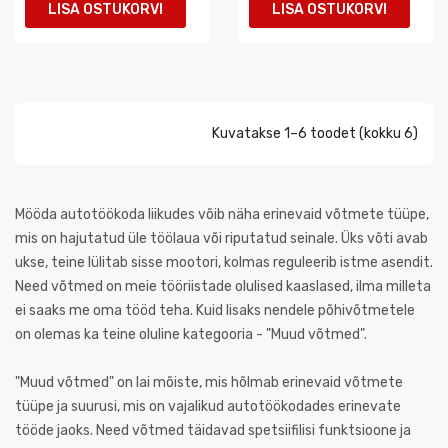
LISA OSTUKORVI
LISA OSTUKORVI
Kuvatakse 1–6 toodet (kokku 6)
Mööda autotöökoda liikudes võib näha erinevaid võtmete tüüpe,
mis on hajutatud üle töölaua või riputatud seinale. Üks võti avab
ukse, teine lülitab sisse mootori, kolmas reguleerib istme asendit.
Need võtmed on meie tööriistade olulised kaaslased, ilma milleta
ei saaks me oma tööd teha. Kuid lisaks nendele põhivõtmetele
on olemas ka teine oluline kategooria - "Muud võtmed".
"Muud võtmed" on lai mõiste, mis hõlmab erinevaid võtmete
tüüpe ja suurusi, mis on vajalikud autotöökodades erinevate
tööde jaoks. Need võtmed täidavad spetsiifilisi funktsioone ja