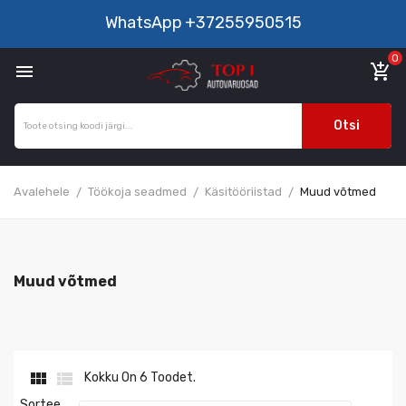
WhatsApp
+37255950515
0

add_shopping_cart
Otsi
Avalehele
Töökoja seadmed
Käsitööriistad
Muud võtmed
Muud võtmed


Kokku On 6 Toodet.
Sortee