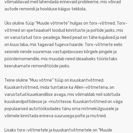
võimaldavad meil lahendada erinevaid probleeme, mis võivad
autode remondi ja hoolduse käigus tekkida.
Üks oluline tüüp "Muude võtmete" hulgas on torx-võtmed. Torx-
võtmed on spetsiaalselt loodud kinnituste ja poltide jaoks, mis
on varustatud torx-peadega. Need pead on tähe kujulised ja neil
on kuus laba, mis tagavad tugeva haarde. Torx-võtmete eelis
seisneb nende suuremas vastupidavuses kõrgele pingele ja
pöördemomendile, mis muudab need ideaalseks tööriistaks
keerukamate remonditööde jaoks.
Teine oluline "Muu võtme" tüüp on kuuskantvõtmed.
Kuuskantvõtmed, mida tuntakse ka Allen-võtmetena, on
varustatud kuuekandilise avaga, mis võimaldab neil sobituda
kuuskandpoltidesse ja -mutritesse. Kuuskantvõtmed on väga
populaarsed autotöökodades tänu oma mitmekülgsusele ja
võimele kinnitada erineva suurusega polte ja mutreid.
Lisaks torx-võtmetele ja kuuskantvõtmetele on "Muude