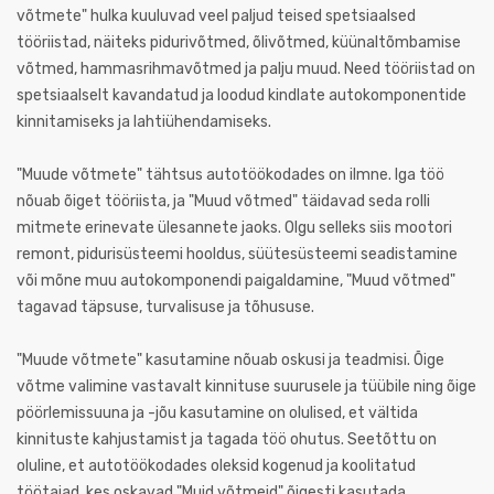
võtmete" hulka kuuluvad veel paljud teised spetsiaalsed
tööriistad, näiteks pidurivõtmed, õlivõtmed, küünaltõmbamise
võtmed, hammasrihmavõtmed ja palju muud. Need tööriistad on
spetsiaalselt kavandatud ja loodud kindlate autokomponentide
kinnitamiseks ja lahtiühendamiseks.
"Muude võtmete" tähtsus autotöökodades on ilmne. Iga töö
nõuab õiget tööriista, ja "Muud võtmed" täidavad seda rolli
mitmete erinevate ülesannete jaoks. Olgu selleks siis mootori
remont, pidurisüsteemi hooldus, süütesüsteemi seadistamine
või mõne muu autokomponendi paigaldamine, "Muud võtmed"
tagavad täpsuse, turvalisuse ja tõhususe.
"Muude võtmete" kasutamine nõuab oskusi ja teadmisi. Õige
võtme valimine vastavalt kinnituse suurusele ja tüübile ning õige
pöörlemissuuna ja -jõu kasutamine on olulised, et vältida
kinnituste kahjustamist ja tagada töö ohutus. Seetõttu on
oluline, et autotöökodades oleksid kogenud ja koolitatud
töötajad, kes oskavad "Muid võtmeid" õigesti kasutada.