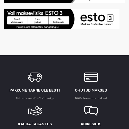
PAKKUME TARNE ÜLE ЕESTI
OHUTUD MAKSED
Pakiautomaati või Kulleriga
100% turvaline makset
KAUBA TAGASTUS
ABIKESKUS