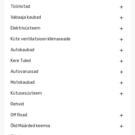
Tööriistad

Vabaaja kaubad

Elektrisüsteem

Küte ventilatsioon kliimaseade

Autokaubad

Kere Tuled

Autovaruosad

Motokaubad

Kütusesüsteem

Rehvid
Off Road

Õlid Määrded keemia
