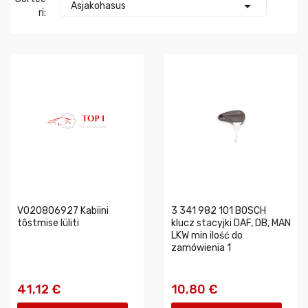

Asjakohasus
Ri:
VO20806927 Kabiini
3 341 982 101 BOSCH
tõstmise lüliti
klucz stacyjki DAF, DB, MAN
LKW min ilość do
zamówienia 1
41,12 €
10,80 €