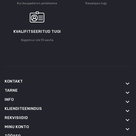
Kui kaupadel on probleeme
Reaalajas tugi
KVALIFITSEERITUD TUGI
Kogemus üle 10 aasta
KONTAKT
keyboard_arrow_down
TARNE
keyboard_arrow_down
INFO
keyboard_arrow_down
KLIENDITEENINDUS
keyboard_arrow_down
REKVISIIDID
keyboard_arrow_down
MINU KONTO
keyboard_arrow_down
TÖÖAEG