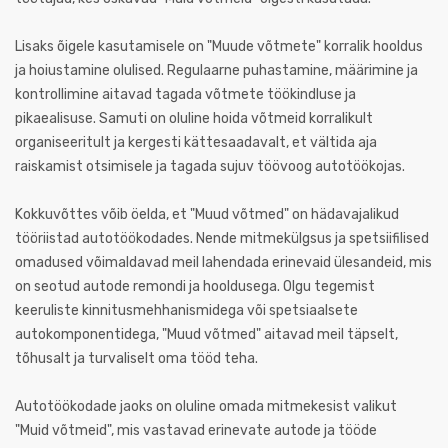
Lisaks õigele kasutamisele on "Muude võtmete" korralik hooldus
ja hoiustamine olulised. Regulaarne puhastamine, määrimine ja
kontrollimine aitavad tagada võtmete töökindluse ja
pikaealisuse. Samuti on oluline hoida võtmeid korralikult
organiseeritult ja kergesti kättesaadavalt, et vältida aja
raiskamist otsimisele ja tagada sujuv töövoog autotöökojas.
Kokkuvõttes võib öelda, et "Muud võtmed" on hädavajalikud
tööriistad autotöökodades. Nende mitmekülgsus ja spetsiifilised
omadused võimaldavad meil lahendada erinevaid ülesandeid, mis
on seotud autode remondi ja hooldusega. Olgu tegemist
keeruliste kinnitusmehhanismidega või spetsiaalsete
autokomponentidega, "Muud võtmed" aitavad meil täpselt,
tõhusalt ja turvaliselt oma tööd teha.
Autotöökodade jaoks on oluline omada mitmekesist valikut
"Muid võtmeid", mis vastavad erinevate autode ja tööde