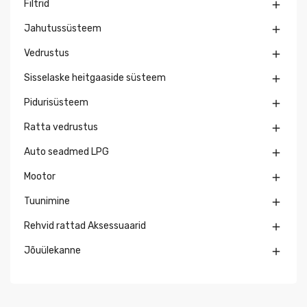
Filtrid

Jahutussüsteem

Vedrustus

Sisselaske heitgaaside süsteem

Pidurisüsteem

Ratta vedrustus

Auto seadmed LPG

Mootor

Tuunimine

Rehvid rattad Aksessuaarid

Jõuülekanne
