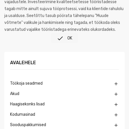
vajadustele. Investeerimine kvaliteetsetesse tööriistadesse
tagab mitte ainult sujuva tööprotsessi, vaid ka klientide rahulolu
ja usalduse. Seetõttu tasub pöörata tähelepanu "Muude
võtmete" valikule ja hankimisele ning tagada, et töökoda oleks
varustatud vajalike tööriistadega erinevateks olukordadeks.

OK
AVALEHELE
Töökoja seadmed

Akud

Haagisekonks lisad

Kodumasinad

Sooduspakkumised
