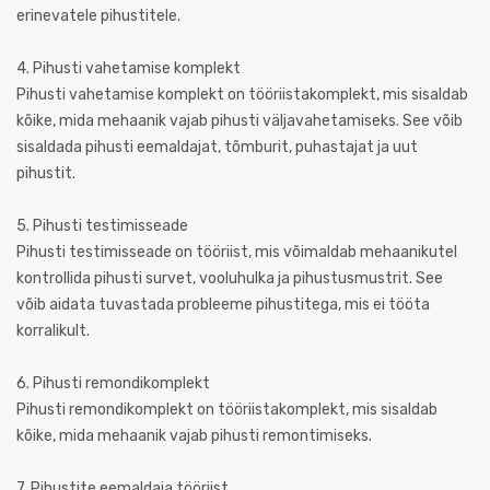
erinevatele pihustitele.
4. Pihusti vahetamise komplekt
Pihusti vahetamise komplekt on tööriistakomplekt, mis sisaldab
kõike, mida mehaanik vajab pihusti väljavahetamiseks. See võib
sisaldada pihusti eemaldajat, tõmburit, puhastajat ja uut
pihustit.
5. Pihusti testimisseade
Pihusti testimisseade on tööriist, mis võimaldab mehaanikutel
kontrollida pihusti survet, vooluhulka ja pihustusmustrit. See
võib aidata tuvastada probleeme pihustitega, mis ei tööta
korralikult.
6. Pihusti remondikomplekt
Pihusti remondikomplekt on tööriistakomplekt, mis sisaldab
kõike, mida mehaanik vajab pihusti remontimiseks.
7. Pihustite eemaldaja tööriist