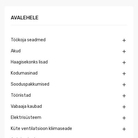
AVALEHELE
Töökoja seadmed

Akud

Haagisekonks lisad

Kodumasinad

Sooduspakkumised

Tööriistad

Vabaaja kaubad

Elektrisüsteem

Küte ventilatsioon kliimaseade
