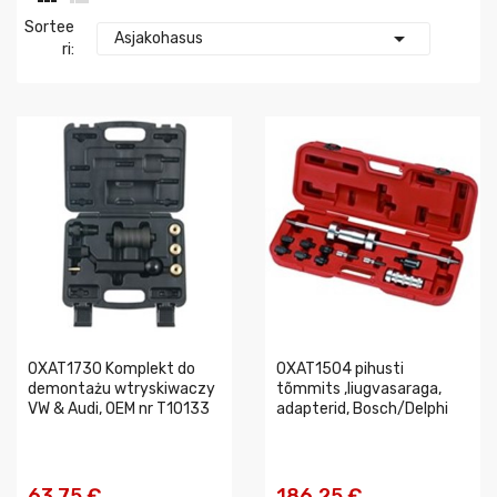
Sortee

Asjakohasus
Ri:
0XAT1730 Komplekt do
0XAT1504 pihusti
demontażu wtryskiwaczy
tõmmits ,liugvasaraga,
VW & Audi, OEM nr T10133
adapterid, Bosch/Delphi
63,75 €
186,25 €