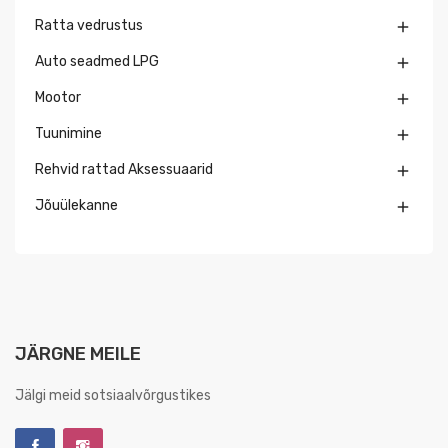
Ratta vedrustus

Auto seadmed LPG

Mootor

Tuunimine

Rehvid rattad Aksessuaarid

Jõuülekanne

JÄRGNE MEILE
Jälgi meid sotsiaalvõrgustikes