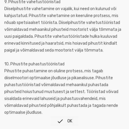
9. Pihustite vahetustööriistad
Diiselpihustite vahetamine on vajalik, kui need on kulunud või
kahjustatud. Pihustite vahetamine on keeruline protsess, mis
nõuab spetsiaalset tööriista. Diiselpihustite vahetustööriistad
võimaldavad mehaanikul pihusteid mootorist välja tõmmata ja
uusi paigaldada. Pihustite vahetustööriistade hulka kuuluvad
erinevad kinnitused ja haaratsid, mis hoiavad pihustit kindlalt
paigal ja võimaldavad seda mootorist välja tõmmata.
10. Pihustite puhastustööriistad
Pihustite puhastamine on oluline protsess, mis tagab
diiselmootori optimaalse jõudluse ja pikaealisuse. Pihustite
puhastustööriistad võimaldavad mehaanikul puhastada
pihusteid hoiustunud mustusest ja settest. Tööriistad võivad
sisaldada erinevaid lahuseid ja puhastusvahendeid, mis
võimaldavad pihusteid põhjalikult puhastada ja tagada nende
optimaalse jõudluse.

OK