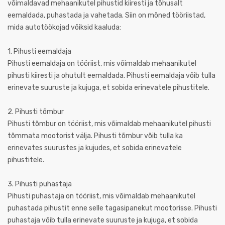
võimaldavad mehaanikutel pihustid kiiresti ja tõhusalt
eemaldada, puhastada ja vahetada. Siin on mõned tööriistad,
mida autotöökojad võiksid kaaluda:
1. Pihusti eemaldaja
Pihusti eemaldaja on tööriist, mis võimaldab mehaanikutel
pihusti kiiresti ja ohutult eemaldada. Pihusti eemaldaja võib tulla
erinevate suuruste ja kujuga, et sobida erinevatele pihustitele.
2. Pihusti tõmbur
Pihusti tõmbur on tööriist, mis võimaldab mehaanikutel pihusti
tõmmata mootorist välja. Pihusti tõmbur võib tulla ka
erinevates suurustes ja kujudes, et sobida erinevatele
pihustitele.
3. Pihusti puhastaja
Pihusti puhastaja on tööriist, mis võimaldab mehaanikutel
puhastada pihustit enne selle tagasipanekut mootorisse. Pihusti
puhastaja võib tulla erinevate suuruste ja kujuga, et sobida