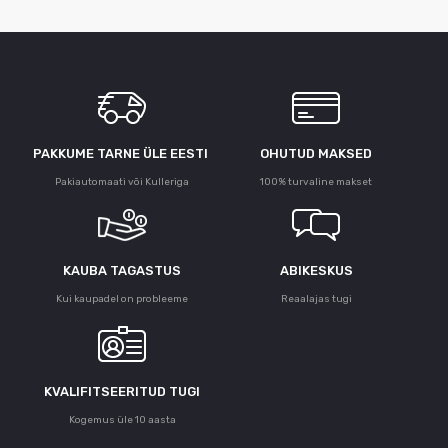
PAKKUME TARNE ÜLE ЕESTI
OHUTUD MAKSED
Pakiautomaati või Kulleriga
100% turvaline makset
KAUBA TAGASTUS
ABIKESKUS
Kui kaupadel on probleeme
Reaalajas tugi
KVALIFITSEERITUD TUGI
Kogemus üle 10 aasta