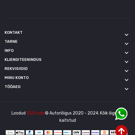
KONTAKT
keyboard_arrow_down
TARNE
keyboard_arrow_down
INFO
keyboard_arrow_down
KLIENDITEENINDUS
keyboard_arrow_down
REKVISIIDID
keyboard_arrow_down
MINU KONTO
keyboard_arrow_down
TÖÖAEG
keyboard_arrow_down
Loodud
3QStudio
© Autoriõigus 2020 - 2024. Kõik õigused
kaitstud