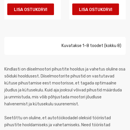
LISA OSTUKORVI
LISA OSTUKORVI
Kuvatakse 1–8 toodet (kokku 8)
Kindlasti on diiselmootori pihustite hooldus ja vahetus oluline osa
sõiduki hooldusest. Diiselmootorite pihustid on vastutavad
kütuse pihustamise eest mootorisse, et tagada optimaalne
jõudlus ja kütusekulu. Kuid aja jooksul võivad pihustid määrduda
ja ummistuda, mis võib põhjustada mootori jõudluse
halvenemist ja kütusekulu suurenemist.
Seetõttu on oluline, et autotöökodadel oleksid tööriistad
pihustite hooldamiseks ja vahetamiseks. Need tööriistad