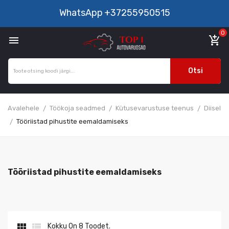
WhatsApp
+37255950515
0

add_shopping_cart
Otsi
Avalehele
Töökoja seadmed
Kütusevarustuse teenus
Diisel
Tööriistad pihustite eemaldamiseks
Tööriistad pihustite eemaldamiseks


Kokku On 8 Toodet.