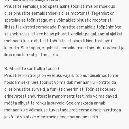
Pihustite eemaldaja on spetsiaalne tööriist, mis on mõeldud
diiselpihustite eemaldamiseks diiselmootorist. Tegemist on
spetsiaalse tööriistaga, mis võimaldab pihustid mootorist
lihtsalt ja kiiresti eemaldada. Pihustite eemaldaja tööpõhimõte
seisneb selles, et see hoiab pihustit kindlalt paigal, samal ajal kui
mehaanik kasutab teist tööriista, et pihusti kinnitust lahti
keerata. See tagab, et pihusti eemaldamine toimub turvaliselt ja
ilma mootori kahjustamiseta.
8. Pihustite kontrollija tööriist
Pihustite kontrollija on veel üks vajalik tööriist diiselmootorite
hooldamiseks. See tööriist võimaldab mehaanikul kontrollida
diiselpihustite surveid ja funktsioneerimist. Tööriist koosneb
erinevatest anduritest ja manomeetritest, mis võimaldavad
mõõta pihustite rõhku ja surveid. See omakorda annab
mehaanikule võimaluse tuvastada probleeme diiselpihustitega
ja võtta vajalikke meetmeid nende parandamiseks.