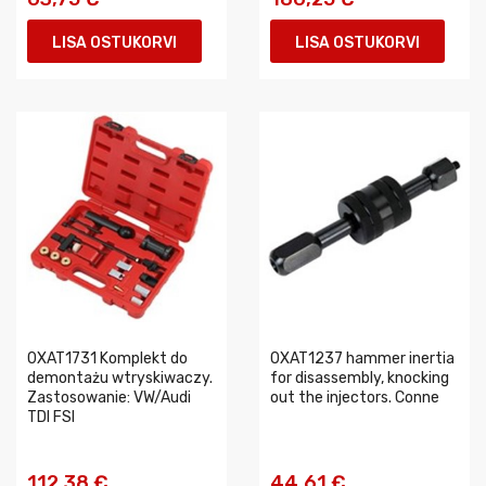
LISA OSTUKORVI
LISA OSTUKORVI
0XAT1731 Komplekt do
0XAT1237 hammer inertia
demontażu wtryskiwaczy.
for disassembly, knocking
Zastosowanie: VW/Audi
out the injectors. Conne
TDI FSI
112,38 €
44,61 €