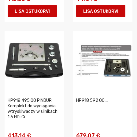
LISA OSTUKORVI
LISA OSTUKORVI
HP918 495 00 PINDUR
HP918 592 00 ...
Komplekt do wyciągania
wtryskiwaczy w silnikach
1.6 HDi Ci
413,14 €
679,07 €