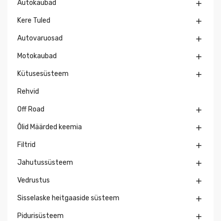
Autokaubad

Kere Tuled

Autovaruosad

Motokaubad

Kütusesüsteem

Rehvid
Off Road

Õlid Määrded keemia

Filtrid

Jahutussüsteem

Vedrustus

Sisselaske heitgaaside süsteem

Pidurisüsteem
